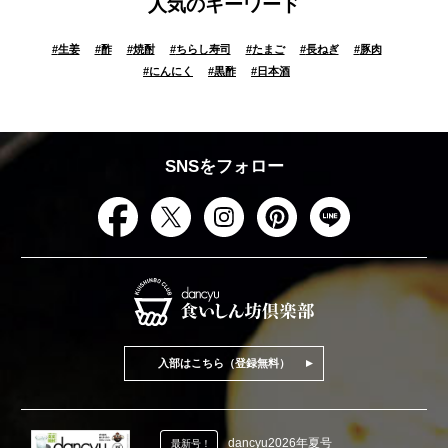
人気のキーワード
#
生姜
#
酢
#
焼酎
#
ちらし寿司
#
たまご
#
長ねぎ
#
豚肉
#
にんにく
#
黒酢
#
日本酒
SNSをフォロー
入部はこちら（登録無料）
dancyu2026年夏号
最新号！