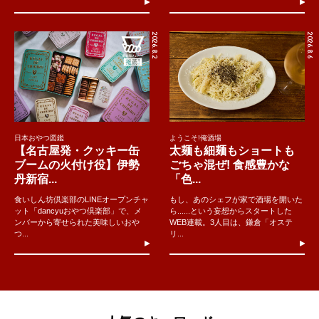
2026.8.2
2026.8.6
日本おやつ図鑑
ようこそ!俺酒場
【名古屋発・クッキー缶
太麺も細麺もショートも
ブームの火付け役】伊勢
ごちゃ混ぜ! 食感豊かな
丹新宿...
「色...
食いしん坊倶楽部のLINEオープンチャ
もし、あのシェフが家で酒場を開いた
ット「dancyuおやつ倶楽部」で、メ
ら......という妄想からスタートした
ンバーから寄せられた美味しいおや
WEB連載。3人目は、鎌倉「オステ
つ...
リ...