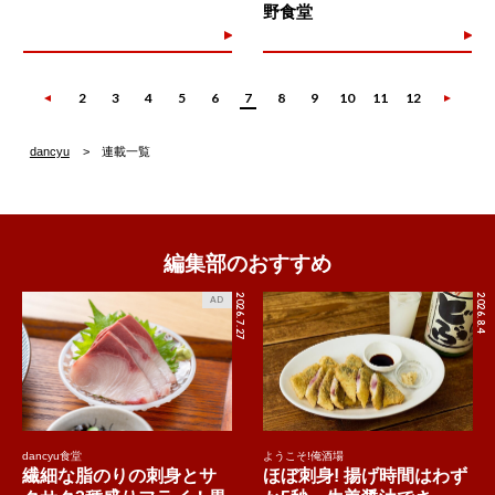
野食堂
2
3
4
5
6
7
8
9
10
11
12
dancyu
連載一覧
編集部のおすすめ
2026.7.27
2026.8.4
AD
dancyu食堂
ようこそ!俺酒場
繊細な脂のりの刺身とサ
ほぼ刺身! 揚げ時間はわず