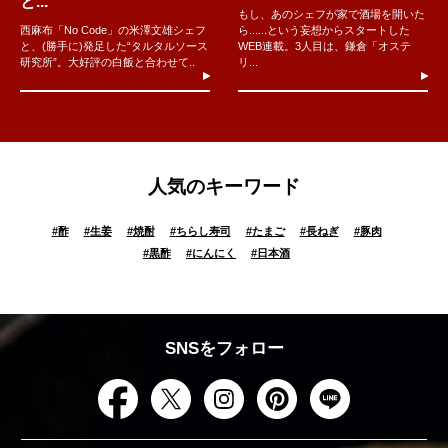
と...
もし、あのシェフが家で酒場を開いた
西麻布「No Code」の米澤文雄シェフ
ら......という妄想からスタートした
と、(勝手に)発足した“タルタルソース
WEB連載。3人目は、鎌倉「オステ
研究所”。大好評の白飯と合わせて..
リ...
人気のキーワード
#
酢
#
生姜
#
焼酎
#
ちらし寿司
#
たまご
#
長ねぎ
#
豚肉
#
黒酢
#
にんにく
#
日本酒
SNSをフォロー