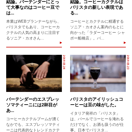
結論。バーテンダーにとっ
結論。コーヒーカクテルは
て大事なのはコーヒー豆で
バリスタの新しい表現であ
は...
る...
本業はWEBプランナーながら、
コーヒーとカクテルに精通する
バリスタでもあり、コーヒーカ
ソニア・カオさん案内のもとに
クテルの人気の高まりに注目す
向かった「ラダーコーヒー シャ
るソニア・カオさん...
ポー船橋店」。バ...
2019.05.24
2019.05.23
バーテンダーのエスプレッ
バリスタのアイリッシュコ
ソマティーニには2杯目が
ーヒーは豆の味がした。
あ...
イタリア発祥の「バリスタ」
コーヒーカクテルブームが湧く
は、バールでコーヒーを淹れる
なかでも、エスプレッソマティ
だけでなく、お酒も扱うのが仕
ーニは代表的なトレンドカクテ
事。日本でバリスタ...