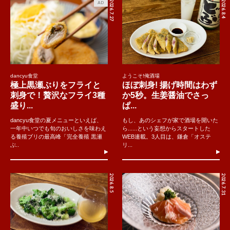
2026.7.27
2026.8.4
AD
dancyu食堂
ようこそ!俺酒場
極上黒瀬ぶりをフライと
ほぼ刺身! 揚げ時間はわず
刺身で！贅沢なフライ3種
か5秒。生姜醤油でさっ
盛り...
ぱ...
dancyu食堂の夏メニューといえば、
もし、あのシェフが家で酒場を開いた
一年中いつでも旬のおいしさを味わえ
ら......という妄想からスタートした
る養殖ブリの最高峰「完全養殖 黒瀬
WEB連載。3人目は、鎌倉「オステ
ぶ..
リ...
2026.8.5
2026.7.31