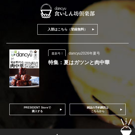
入部はこちら（登録無料）
dancyu2026年夏号
最新号！
特集：夏はガツンと肉中華
PRESIDENT Storeで
雑誌の予約購読は
購入する
こちらから