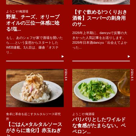
【すぐ飲める!つくりおき
ようこそ!俺酒場
野菜、チーズ、オリーブ
酒肴】スーパーの刺身用
オイルの三位一体感に唸
のサ...
る!塩...
2026年上半期に、dancyuで反響の大
もし、あのシェフが家で酒場を開いた
きかった人気記事をお送りします。
ら......という妄想からスタートした
2026年日本酒dancyu「出会えてよか
WEB連載。3人目は、鎌倉「オステ
った...
リ...
2026.8.4
2026.8.1
食卓に革命を起こすタルタルソース研究
ようこそ!俺酒場
バリバリとしたワイルド
所
【ごはん×タルタルソース
な食感がたまらない。ペ
がさらに進化!】赤玉ねぎ
ペロン...