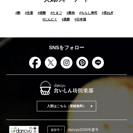
#
酢
#
生姜
#
焼酎
#
たまご
#
豚肉
#
ちらし寿司
#
長ねぎ
#
にんにく
#
黒酢
#
日本酒
SNSをフォロー
入部はこちら（登録無料）
dancyu2026年夏号
最新号！