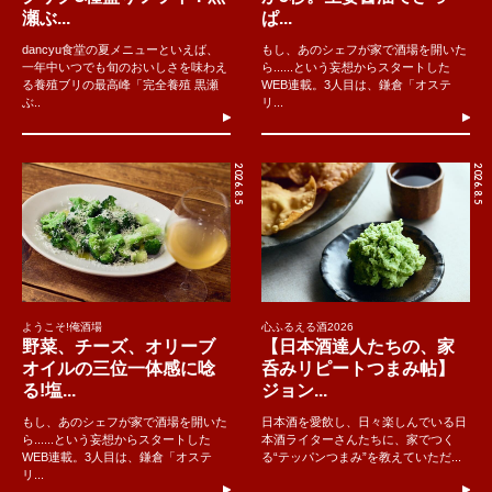
瀬ぶ...
ぱ...
dancyu食堂の夏メニューといえば、
もし、あのシェフが家で酒場を開いた
一年中いつでも旬のおいしさを味わえ
ら......という妄想からスタートした
る養殖ブリの最高峰「完全養殖 黒瀬
WEB連載。3人目は、鎌倉「オステ
ぶ..
リ...
2026.8.5
2026.8.5
ようこそ!俺酒場
心ふるえる酒2026
野菜、チーズ、オリーブ
【日本酒達人たちの、家
オイルの三位一体感に唸
呑みリピートつまみ帖】
る!塩...
ジョン...
もし、あのシェフが家で酒場を開いた
日本酒を愛飲し、日々楽しんでいる日
ら......という妄想からスタートした
本酒ライターさんたちに、家でつく
WEB連載。3人目は、鎌倉「オステ
る“テッパンつまみ”を教えていただ...
リ...