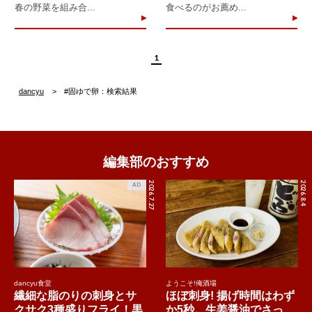
春の野菜を組み合...
食べるのがお薦め...
1
dancyu
#固ゆで卵：検索結果
編集部のおすすめ
2026.7.27
2026.8.4
AD
dancyu食堂
ようこそ!俺酒場
繊細な脂のりの刺身とサ
ほぼ刺身! 揚げ時間はわず
クサク3種盛りフライ！黒
か5秒。生姜醤油でさっ