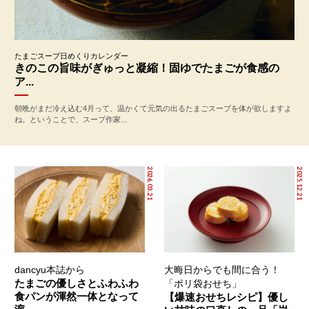
たまごスープ日めくりカレンダー
きのこの旨味がぎゅっと凝縮！固ゆでたまごが食感の
ア...
朝晩がまだ冷え込む4月って、温かくて元気の出るたまごスープを体が欲しますよ
ね。ということで、スープ作家...
2026.03.21
2025.12.21
dancyu本誌から
大晦日からでも間に合う！
たまごの優しさとふわふわ
「ポリ袋おせち」
食パンが渾然一体となって
【爆速おせちレシピ】優し