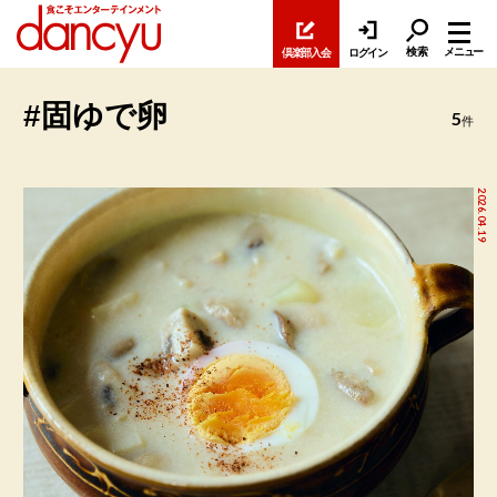
検索
メニュー
倶楽部入会
ログイン
#固ゆで卵
5
件
2026.04.19