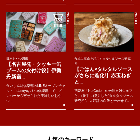
2026.8.2
2026.8.4
日本おやつ図鑑
食卓に革命を起こすタルタルソース研究
【名古屋発・クッキー缶
所
【ごはん×タルタルソース
ブームの火付け役】伊勢
がさらに進化!】赤玉ねぎ
丹新宿...
と...
食いしん坊倶楽部のLINEオープンチャ
ット「dancyuおやつ倶楽部」で、メ
西麻布「No Code」の米澤文雄シェフ
ンバーから寄せられた美味しいおや
と、(勝手に)発足した“タルタルソース
つ...
研究所”。大好評の白飯と合わせて..
人気のキーワード