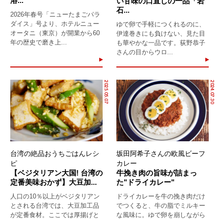
溶...
い甘味の口直しの一品「岩
石...
2026年春号「ニューたまごパラ
ダイス」号より、ホテルニュー
ゆで卵で手軽につくれるのに、
オータニ（東京）が開業から60
伊達巻きにも負けない、見た目
年の歴史で磨き上...
も華やかな一品です。荻野恭子
さんの目からウロ...
2025.05.07
2024.07.30
台湾の絶品おうちごはんレシ
坂田阿希子さんの欧風ビーフ
ピ
カレー
【ベジタリアン大国! 台湾の
牛挽き肉の旨味が詰まっ
定番美味おかず】大豆加...
た"ドライカレー"
人口の10％以上がベジタリアン
ドライカレーを牛の挽き肉だけ
とされる台湾では、大豆加工品
でつくると、牛の脂でミルキー
が定番食材。ここでは厚揚げと
な風味に。ゆで卵を崩しながら