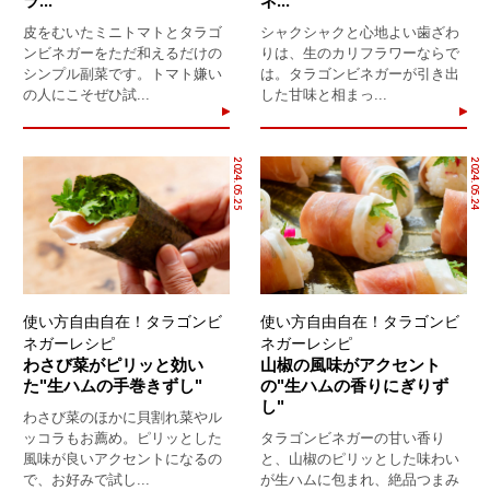
ラ...
ネ...
皮をむいたミニトマトとタラゴ
シャクシャクと心地よい歯ざわ
ンビネガーをただ和えるだけの
りは、生のカリフラワーならで
シンプル副菜です。トマト嫌い
は。タラゴンビネガーが引き出
の人にこそぜひ試...
した甘味と相まっ...
2024.05.25
2024.05.24
使い方自由自在！タラゴンビ
使い方自由自在！タラゴンビ
ネガーレシピ
ネガーレシピ
わさび菜がピリッと効い
山椒の風味がアクセント
た"生ハムの手巻きずし"
の"生ハムの香りにぎりず
し"
わさび菜のほかに貝割れ菜やル
ッコラもお薦め。ピリッとした
タラゴンビネガーの甘い香り
風味が良いアクセントになるの
と、山椒のピリッとした味わい
で、お好みで試し...
が生ハムに包まれ、絶品つまみ