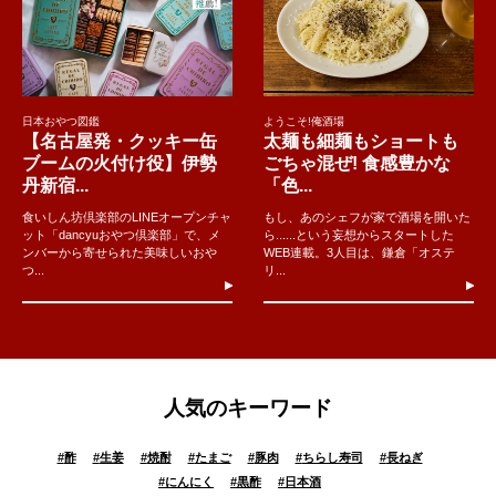
日本おやつ図鑑
ようこそ!俺酒場
【名古屋発・クッキー缶
太麺も細麺もショートも
ブームの火付け役】伊勢
ごちゃ混ぜ! 食感豊かな
丹新宿...
「色...
食いしん坊倶楽部のLINEオープンチャ
もし、あのシェフが家で酒場を開いた
ット「dancyuおやつ倶楽部」で、メ
ら......という妄想からスタートした
ンバーから寄せられた美味しいおや
WEB連載。3人目は、鎌倉「オステ
つ...
リ...
人気のキーワード
#
酢
#
生姜
#
焼酎
#
たまご
#
豚肉
#
ちらし寿司
#
長ねぎ
#
にんにく
#
黒酢
#
日本酒