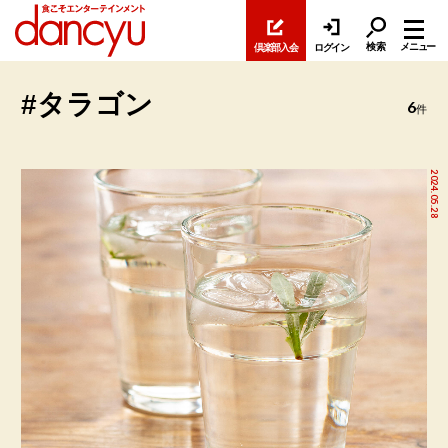
検索
メニュー
倶楽部入会
ログイン
#タラゴン
6
件
2024.05.28