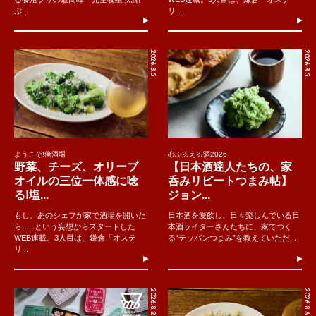
ぶ..
リ...
2026.8.5
2026.8.5
ようこそ!俺酒場
心ふるえる酒2026
野菜、チーズ、オリーブ
【日本酒達人たちの、家
オイルの三位一体感に唸
呑みリピートつまみ帖】
る!塩...
ジョン...
もし、あのシェフが家で酒場を開いた
日本酒を愛飲し、日々楽しんでいる日
ら......という妄想からスタートした
本酒ライターさんたちに、家でつく
WEB連載。3人目は、鎌倉「オステ
る“テッパンつまみ”を教えていただ...
リ...
2026.8.2
2026.8.6