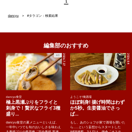
1
dancyu
#タラゴン：検索結果
編集部のおすすめ
2026.7.27
2026.8.4
AD
dancyu食堂
ようこそ!俺酒場
極上黒瀬ぶりをフライと
ほぼ刺身! 揚げ時間はわず
刺身で！贅沢なフライ3種
か5秒。生姜醤油でさっ
盛り...
ぱ...
dancyu食堂の夏メニューといえば、
もし、あのシェフが家で酒場を開いた
一年中いつでも旬のおいしさを味わえ
ら......という妄想からスタートした
る養殖ブリの最高峰「完全養殖 黒瀬
WEB連載。3人目は、鎌倉「オステ