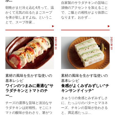
ボ...
自家製のサラダチキンの旨味に
朝晩がまだ冷え込む4月って、温
漬物のアクセントを加えること
かくて元気の出るたまごスープ
で、ご飯との相性がより抜群に
を体が欲しますよね。というこ
なります。おかず...
とで、スープ作家...
2023.08.11
2023.08.10
素材の風味を生かす塩使いの
素材の風味を生かす塩使いの
基本レシピ
基本レシピ
ワインのつまみに最適な"サ
食感がよくみずみずしい"チ
ラダチキンとトマトのチ
キンサンドイッチ"
ー...
きゅうりの食感とみずみずしさ
チーズの濃厚な旨味と淡泊なサ
に、たっぷりのバターとマヨネ
ラダチキンは好相性。そこにト
ーズ、チキンの旨味が合わさる
マトの酸味が合わさり、箸がつ
と、満足感たっぷ...