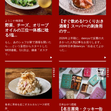
【すぐ飲める!つくりおき
ようこそ!俺酒場
野菜、チーズ、オリーブ
酒肴】スーパーの刺身用
オイルの三位一体感に唸
のサ...
る!塩...
2026年上半期に、dancyuで反響の大
もし、あのシェフが家で酒場を開いた
きかった人気記事をお送りします。
ら......という妄想からスタートした
2026年日本酒dancyu「出会えてよか
WEB連載。3人目は、鎌倉「オステ
った...
リ...
2026.8.4
2026.8.2
食卓に革命を起こすタルタルソース研究
日本おやつ図鑑
【名古屋発・クッキー缶
所