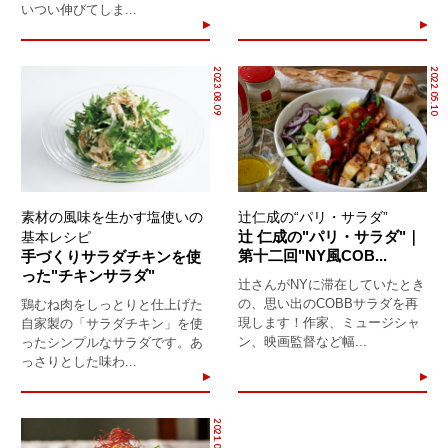
いつい伸びてしま...
2023.08.09
2022.05.10
素材の風味を生かす塩使いの
辻仁成の“パリ・サラダ”
辻 仁成の"パリ・サラダ"｜
基本レシピ
第十二回"NY風COB...
手づくりサラダチキンを使
った"チキンサラダ"
辻さんがNYに滞在していたとき
の、思い出のCOBBサラダを再
鶏むね肉をしっとりと仕上げた
現します！作家、ミュージシャ
自家製の「サラダチキン」を使
ン、映画監督など幅...
ったシンプルなサラダです。あ
っさりとした味わ...
2021.03.29