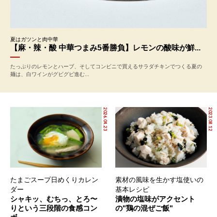
夏はガツンと肉中華
【麻・辣・酸 中華つまみ5番勝負】レモンの酸味が鮮...
たっぷりのレモンとハーブ、そしてコンビニで買えるサラダチキンでつくる夏の
麺は、白ワインがグビグビ進む...
2026.04.23
2023.08.12
たまごスープ日めくりカレン
素材の風味を生かす塩使いの
ダー
基本レシピ
シャキッ、むちっ、とろ〜
漬物の塩味がアクセント
りという三段階の食感コン
の"鶏の混ぜご飯"