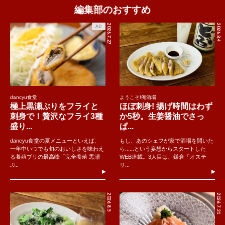
編集部のおすすめ
2026.7.27
2026.8.4
AD
dancyu食堂
ようこそ!俺酒場
極上黒瀬ぶりをフライと
ほぼ刺身! 揚げ時間はわず
刺身で！贅沢なフライ3種
か5秒。生姜醤油でさっ
盛り...
ぱ...
dancyu食堂の夏メニューといえば、
もし、あのシェフが家で酒場を開いた
一年中いつでも旬のおいしさを味わえ
ら......という妄想からスタートした
る養殖ブリの最高峰「完全養殖 黒瀬
WEB連載。3人目は、鎌倉「オステ
ぶ..
リ...
2026.8.5
2026.7.31