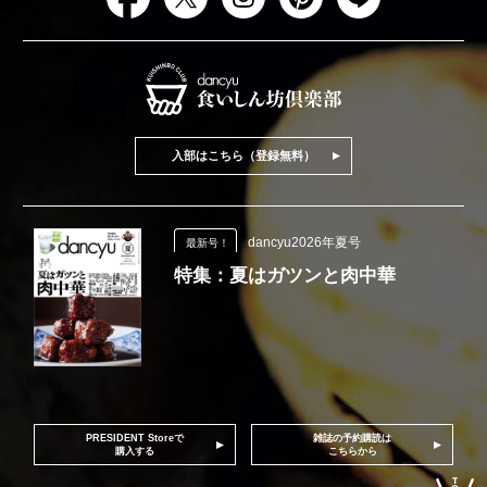
入部はこちら（登録無料）
dancyu2026年夏号
最新号！
特集：夏はガツンと肉中華
PRESIDENT Storeで
雑誌の予約購読は
購入する
こちらから