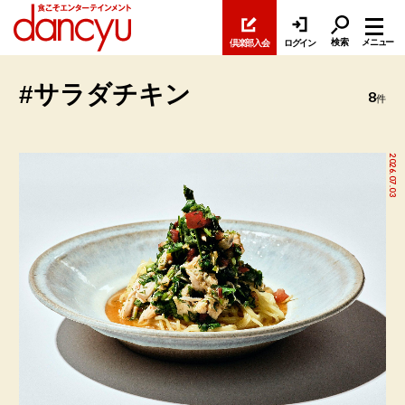
検索
メニュー
倶楽部入会
ログイン
#サラダチキン
8
件
2026.07.03