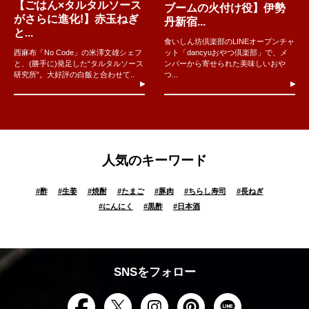
【ごはん×タルタルソース
ブームの火付け役】伊勢
がさらに進化!】赤玉ねぎ
丹新宿...
と...
食いしん坊倶楽部のLINEオープンチャ
西麻布「No Code」の米澤文雄シェフ
ット「dancyuおやつ倶楽部」で、メ
と、(勝手に)発足した“タルタルソース
ンバーから寄せられた美味しいおや
研究所”。大好評の白飯と合わせて..
つ...
人気のキーワード
#
酢
#
生姜
#
焼酎
#
たまご
#
豚肉
#
ちらし寿司
#
長ねぎ
#
にんにく
#
黒酢
#
日本酒
SNSをフォロー