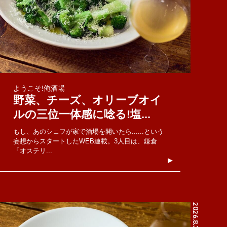
ようこそ!俺酒場
野菜、チーズ、オリーブオイ
ルの三位一体感に唸る!塩...
もし、あのシェフが家で酒場を開いたら......という
妄想からスタートしたWEB連載。3人目は、鎌倉
「オステリ...
2026.8.3