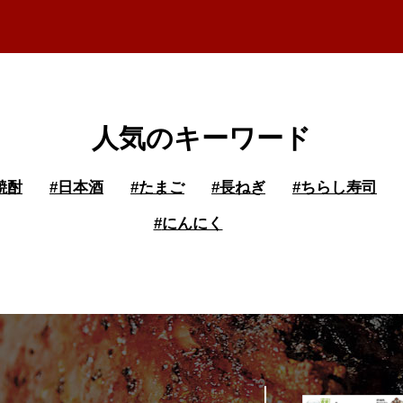
人気のキーワード
焼酎
#
日本酒
#
たまご
#
長ねぎ
#
ちらし寿司
#
にんにく