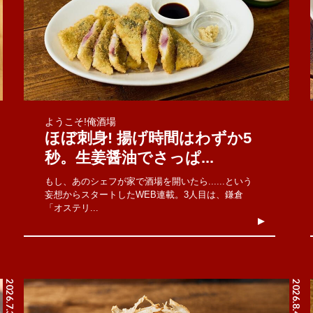
ようこそ!俺酒場
ほぼ刺身! 揚げ時間はわずか5
秒。生姜醤油でさっぱ...
もし、あのシェフが家で酒場を開いたら......という
妄想からスタートしたWEB連載。3人目は、鎌倉
「オステリ...
2026.7.31
2026.8.4