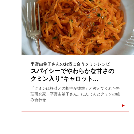
平野由希子さんのお酒に合うクミンレシピ
スパイシーでやわらかな甘さの
クミン入り"キャロット...
「クミンは根菜との相性が抜群」と教えてくれた料
理研究家・平野由希子さん。にんじんとクミンの組
み合わせ...