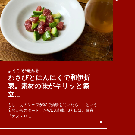
ようこそ!俺酒場
わさびとにんにくで和伊折
衷。素材の味がキリッと際
立...
もし、あのシェフが家で酒場を開いたら......という
妄想からスタートしたWEB連載。3人目は、鎌倉
「オステリ...