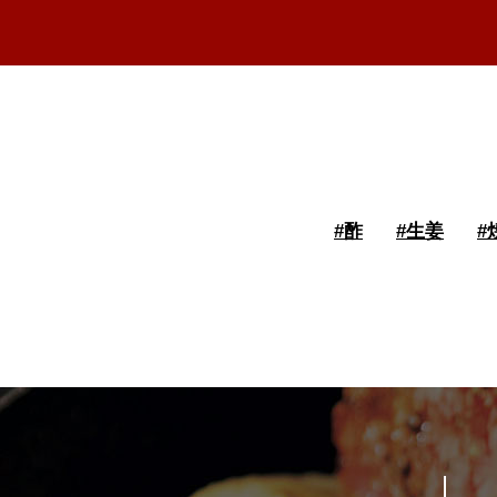
#
酢
#
生姜
#