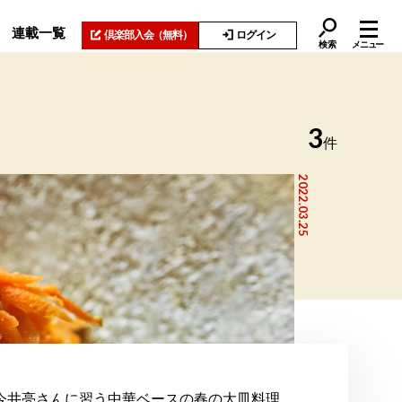
連載一覧
倶楽部入会
（無料）
ログイン
検索
メニュー
3
件
2022.03.25
今井亮さんに習う中華ベースの春の大皿料理