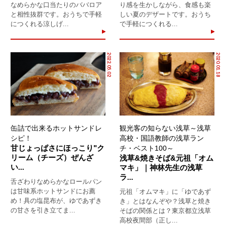
なめらかな口当たりのババロア
り感を生かしながら、食感も楽
と相性抜群です。おうちで手軽
しい夏のデザートです。おうち
につくれる涼しげ...
で手軽につくれる...
2022.05.02
2020.01.18
缶詰で出来るホットサンドレ
観光客の知らない浅草～浅草
シピ！
高校・国語教師の浅草ラン
甘じょっぱさにほっこり"ク
チ・ベスト100～
リーム（チーズ）ぜんざ
浅草&焼きそば&元祖「オム
い...
マキ」｜神林先生の浅草
ラ...
舌ざわりなめらかなロールパン
は甘味系ホットサンドにお薦
元祖「オムマキ」に「ゆであず
め！具の塩昆布が、ゆであずき
き」とはなんぞや？浅草と焼き
の甘さを引き立てま...
そばの関係とは？東京都立浅草
高校夜間部（正し...