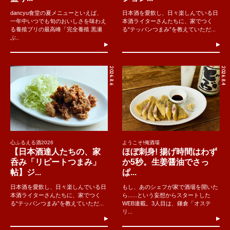
dancyu食堂の夏メニューといえば、
日本酒を愛飲し、日々楽しんでいる日
一年中いつでも旬のおいしさを味わえ
本酒ライターさんたちに、家でつく
る養殖ブリの最高峰「完全養殖 黒瀬
る“テッパンつまみ”を教えていただ...
ぶ..
2026.8.6
2026.8.4
心ふるえる酒2026
ようこそ!俺酒場
【日本酒達人たちの、家
ほぼ刺身! 揚げ時間はわず
呑み「リピートつまみ」
か5秒。生姜醤油でさっ
帖】ジ...
ぱ...
日本酒を愛飲し、日々楽しんでいる日
もし、あのシェフが家で酒場を開いた
本酒ライターさんたちに、家でつく
ら......という妄想からスタートした
る“テッパンつまみ”を教えていただ...
WEB連載。3人目は、鎌倉「オステ
リ...