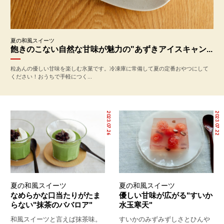
夏の和風スイーツ
飽きのこない自然な甘味が魅力の"あずきアイスキャン...
粒あんの優しい甘味を楽しむ氷菓です。冷凍庫に常備して夏の定番おやつにして
ください！おうちで手軽につく...
2023.07.26
2023.07.22
夏の和風スイーツ
夏の和風スイーツ
なめらかな口当たりがたま
優しい甘味が広がる"すいか
らない"抹茶のババロア"
水玉寒天"
和風スイーツと言えば抹茶味。
すいかのみずみずしさとひんや