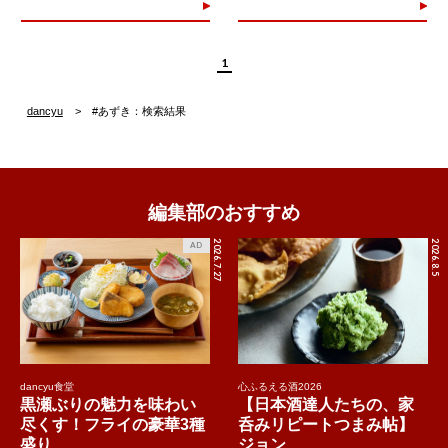
1
dancyu
#あずき：検索結果
編集部のおすすめ
2026.7.27
2026.8.5
AD
dancyu食堂
心ふるえる酒2026
黒瀬ぶりの魅力を味わい
【日本酒達人たちの、家
尽くす！フライの豪華3種
呑みリピートつまみ帖】
盛り...
ジョン...