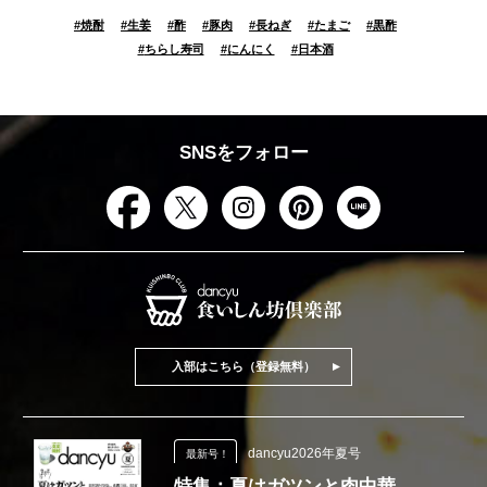
#
焼酎
#
生姜
#
酢
#
豚肉
#
長ねぎ
#
たまご
#
黒酢
#
ちらし寿司
#
にんにく
#
日本酒
SNSをフォロー
入部はこちら（登録無料）
dancyu2026年夏号
最新号！
特集：夏はガツンと肉中華