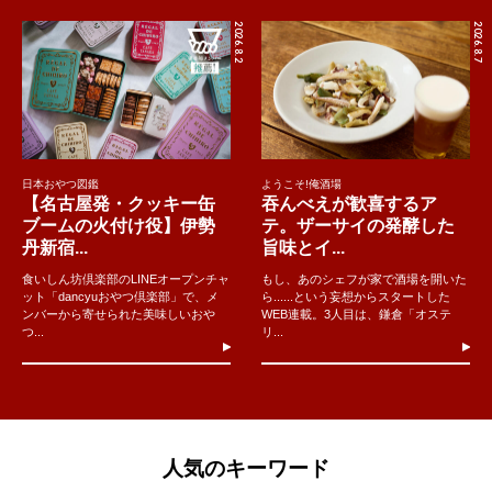
2026.8.2
2026.8.7
日本おやつ図鑑
ようこそ!俺酒場
【名古屋発・クッキー缶
吞んべえが歓喜するア
ブームの火付け役】伊勢
テ。ザーサイの発酵した
丹新宿...
旨味とイ...
食いしん坊倶楽部のLINEオープンチャ
もし、あのシェフが家で酒場を開いた
ット「dancyuおやつ倶楽部」で、メ
ら......という妄想からスタートした
ンバーから寄せられた美味しいおや
WEB連載。3人目は、鎌倉「オステ
つ...
リ...
人気のキーワード