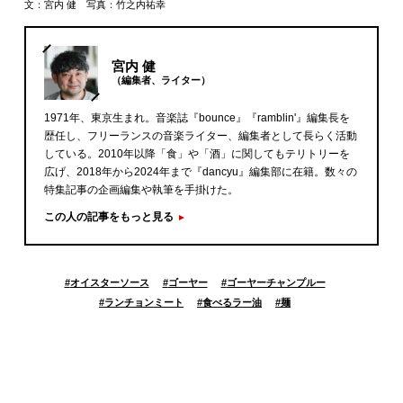
文：宮内 健 写真：竹之内祐幸
宮内 健
（編集者、ライター）
1971年、東京生まれ。音楽誌『bounce』『ramblin'』編集長を
歴任し、フリーランスの音楽ライター、編集者として長らく活動
している。2010年以降「食」や「酒」に関してもテリトリーを
広げ、2018年から2024年まで『dancyu』編集部に在籍。数々の
特集記事の企画編集や執筆を手掛けた。
この人の記事をもっと見る
#
オイスターソース
#
ゴーヤー
#
ゴーヤーチャンプルー
#
ランチョンミート
#
食べるラー油
#
麺