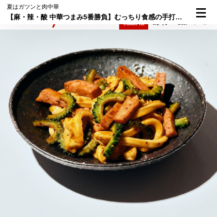
夏はガツンと肉中華
【麻・辣・酸 中華つまみ5番勝負】むっちり食感の手打ち麺がクセになる。「もちもち麺の酸辣チャンプルー」はレモンサワーが欲しくなる旨さ！
検索
メニュー
倶楽部入会
ログイン