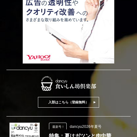
入部はこちら（登録無料）
dancyu2026年夏号
最新号！
特集：夏はガツンと肉中華