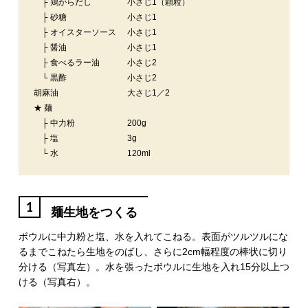
├ 鶏がらだし
小さじ1（顆粒）
├ 砂糖
小さじ1
├ オイスターソース
小さじ1
├ 醤油
小さじ1
├ 食べるラー油
小さじ2
└ 黒酢
小さじ2
胡麻油
大さじ1／2
★ 麺
├ 中力粉
200g
├ 塩
3g
└ 水
120ml
1
麺生地をつくる
ボウルに中力粉と塩、水を入れてこねる。表面がツルツルにな
るまでこねたら生地をのばし、さらに2cm幅程度の棒状に切り
分ける（写真左）。水を張ったボウルに生地を入れ15分以上つ
ける（写真右）。