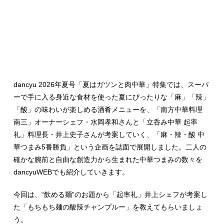
dancyu 2026年夏号「夏はガツンと肉中華」特集では、スーパ
ーで手に入る身近な食材を使った夏にぴったりな「麻」「辣」
「酸」の味わいが楽しめる酒肴メニューを、「南方中華料理
南三」オーナーシェフ・水岡孝和さんと「立呑み中華 起率
礼」料理長・井上史子さんが考案していく、「麻・辣・酸 中
華つまみ5番勝負」という企画を誌面で展開しました。二人の
確かな腕前と自由な創造力から生まれた中華つまみの数々を
dancyuWEBでも紹介していきます。
今回は、“飲める麺”のお題から「起率礼」井上シェフが考案し
た「もちもち麺の酸辣チャンプルー」を教えてもらいましょ
う。