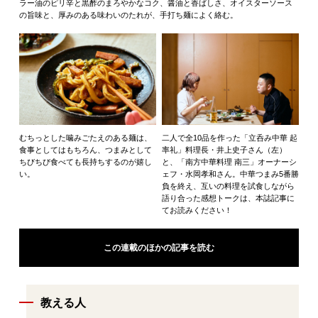
ラー油のピリ辛と黒酢のまろやかなコク、醤油と香ばしさ、オイスターソース
の旨味と、厚みのある味わいのたれが、手打ち麺によく絡む。
むちっとした噛みごたえのある麺は、
二人で全10品を作った「立呑み中華 起
食事としてはもちろん、つまみとして
率礼」料理長・井上史子さん（左）
ちびちび食べても長持ちするのが嬉し
と、「南方中華料理 南三」オーナーシ
い。
ェフ・水岡孝和さん。中華つまみ5番勝
負を終え、互いの料理を試食しながら
語り合った感想トークは、本誌記事に
てお読みください！
この連載のほかの記事を読む
教える人