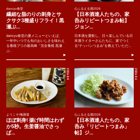
dancyu食堂
心ふるえる酒2026
繊細な脂のりの刺身とサ
【日本酒達人たちの、家
クサク3種盛りフライ！黒
呑みリピートつまみ帖】
瀬ぶ...
ジョン...
dancyu食堂の夏メニューといえば、
日本酒を愛飲し、日々楽しんでいる日
一年中いつでも旬のおいしさを味わえ
本酒ライターさんたちに、家でつく
る養殖ブリの最高峰「完全養殖 黒瀬
る“テッパンつまみ”を教えていただ...
ぶ..
2026.8.4
2026.8.6
ようこそ!俺酒場
心ふるえる酒2026
ほぼ刺身! 揚げ時間はわず
【日本酒達人たちの、家
か5秒。生姜醤油でさっ
呑み「リピートつまみ」
ぱ...
帖】ジ...