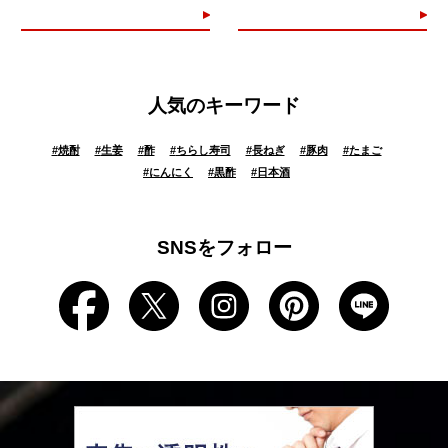
人気のキーワード
#
焼酎
#
生姜
#
酢
#
ちらし寿司
#
長ねぎ
#
豚肉
#
たまご
#
にんにく
#
黒酢
#
日本酒
SNSをフォロー