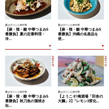
夏はガツンと肉中華
夏はガツンと肉中華
【麻・辣・酸 中華つまみ5
【麻・辣・酸 中華つまみ5
番勝負】夏の定番料理・
番勝負】沖縄の名産品を
冷...
使...
2026.6.29
2026.7.25
夏はガツンと肉中華
夏はガツンと肉中華
【麻・辣・酸 中華つまみ5
【ようこそ!俺酒場「田舎の
番勝負】秋刀魚の蒲焼き
大鵬」2】"レモン3変化...
缶...