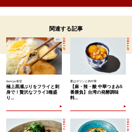
関連する記事
2026.7.27
2026.6.23
AD
dancyu食堂
夏はガツンと肉中華
極上黒瀬ぶりをフライと刺
【麻・辣・酸 中華つまみ5
身で！贅沢なフライ3種盛
番勝負】台湾の発酵調味
り...
料...
2026.7.2
2026.6.26