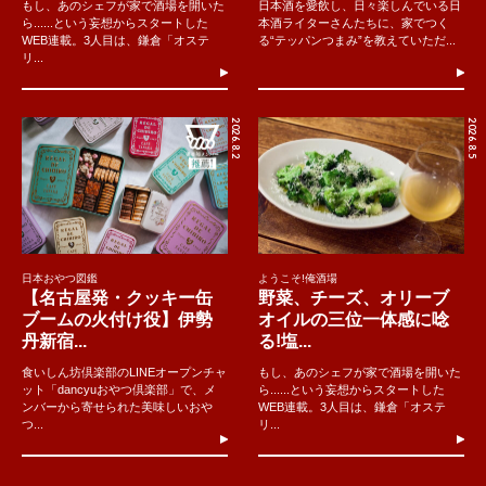
もし、あのシェフが家で酒場を開いた
日本酒を愛飲し、日々楽しんでいる日
ら......という妄想からスタートした
本酒ライターさんたちに、家でつく
WEB連載。3人目は、鎌倉「オステ
る“テッパンつまみ”を教えていただ...
リ...
2026.8.2
2026.8.5
日本おやつ図鑑
ようこそ!俺酒場
【名古屋発・クッキー缶
野菜、チーズ、オリーブ
ブームの火付け役】伊勢
オイルの三位一体感に唸
丹新宿...
る!塩...
食いしん坊倶楽部のLINEオープンチャ
もし、あのシェフが家で酒場を開いた
ット「dancyuおやつ倶楽部」で、メ
ら......という妄想からスタートした
ンバーから寄せられた美味しいおや
WEB連載。3人目は、鎌倉「オステ
つ...
リ...