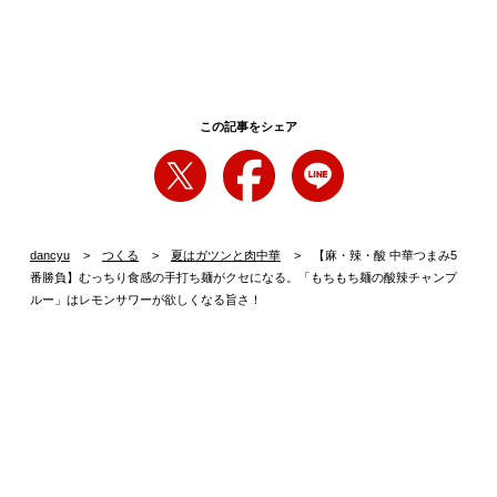
この記事をシェア
dancyu
つくる
夏はガツンと肉中華
【麻・辣・酸 中華つまみ5
番勝負】むっちり食感の手打ち麺がクセになる。「もちもち麺の酸辣チャンプ
ルー」はレモンサワーが欲しくなる旨さ！