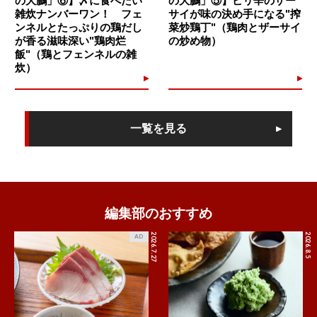
の大鵬」⑥】〆に食べたい
の大鵬」⑤】ピリ辛のザー
雑炊ナンバーワン！ フェ
サイが味の決め手になる"搾
ンネルとたっぷりの鶏だし
菜炒鶏丁"（鶏肉とザーサイ
が香る滋味深い"鶏肉烂
の炒め物）
飯"（鶏とフェンネルの雑
炊）
一覧を見る
編集部のおすすめ
2026.7.27
2026.8.5
AD