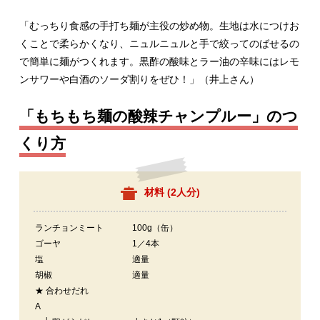
「むっちり食感の手打ち麺が主役の炒め物。生地は水につけお
くことで柔らかくなり、ニュルニュルと手で絞ってのばせるの
で簡単に麺がつくれます。黒酢の酸味とラー油の辛味にはレモ
ンサワーや白酒のソーダ割りをぜひ！」（井上さん）
「もちもち麺の酸辣チャンプルー」のつ
くり方
材料 (
2人分
)
ランチョンミート
100g（缶）
ゴーヤ
1／4本
塩
適量
胡椒
適量
★ 合わせだれ
A