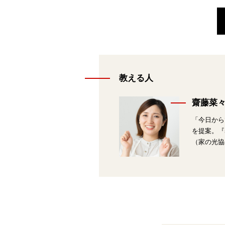
教える人
齋藤菜
「今日から
を提案。『
（家の光協