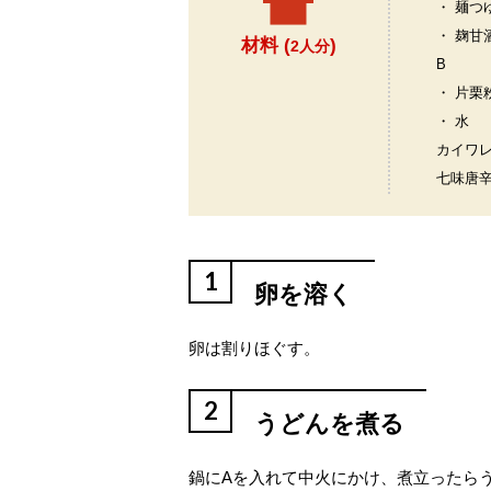
・ 麺つ
・ 麹甘
材料 (
)
2人分
B
・ 片栗
・ 水
カイワ
七味唐
1
卵を溶く
卵は割りほぐす。
2
うどんを煮る
鍋にAを入れて中火にかけ、煮立ったら