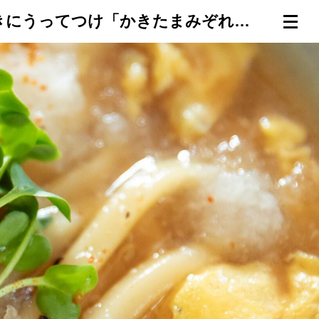
【ふわっふわ卵と大根おろしの薬膳うどん】胃をいたわりたいときにうってつけ「かきたまみぞれ甘酒うどん」
連載一覧
倶楽部入会
（無料）
ログイン
検索
メニュー