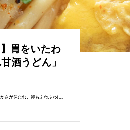
ん】胃をいたわ
れ甘酒うどん」
温かさが保たれ、卵もふわふわに。