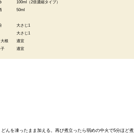
ゆ
100ml（2倍濃縮タイプ）
酒
50ml
粉
大さじ1
大さじ1
レ大根
適宜
辛子
適宜
うどんを凍ったまま加える。再び煮立ったら弱めの中火で5分ほど煮