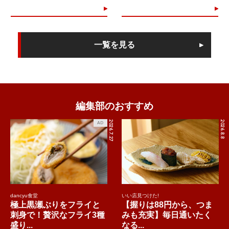
一覧を見る
編集部のおすすめ
2026.7.27
2026.8.8
AD
dancyu食堂
いい店見つけた!
極上黒瀬ぶりをフライと
【握りは88円から、つま
刺身で！贅沢なフライ3種
みも充実】毎日通いたく
盛り...
なる...