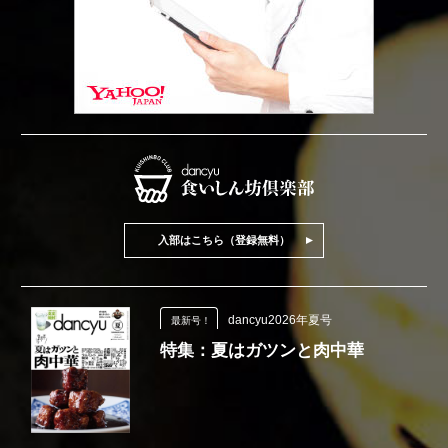
入部はこちら（登録無料）
dancyu2026年夏号
最新号！
特集：夏はガツンと肉中華