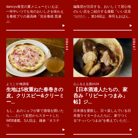
dancyu食堂の夏メニューといえば、
編集部が注目する、おいしくて居心地
一年中いつでも旬のおいしさを味わえ
のいい店をご紹介する連載「いい店見
る養殖ブリの最高峰「完全養殖 黒瀬
つけた!」。第14回は、寿司もおばん..
ぶ..
2026.8.8
2026.8.7
ようこそ!俺酒場
心ふるえる酒2026
生地は5枚重ねた春巻きの
【日本酒達人たちの、家
皮。クリスピー&クリーミ
呑み「リピートつまみ」
ー...
帖】ジ...
もし、あのシェフが家で酒場を開いた
日本酒を愛飲し、日々楽しんでいる日
ら......という妄想からスタートした
本酒ライターさんたちに、家でつく
WEB連載。3人目は、鎌倉「オステ
る“テッパンつまみ”を教えていただ...
リ...