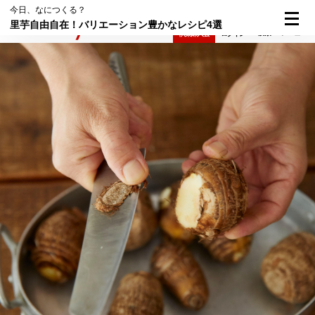
今日、なにつくる？
里芋自由自在！バリエーション豊かなレシピ4選
検索
メニュー
倶楽部入会
ログイン