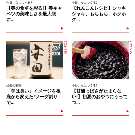
今日、なにつくる?
今日、なにつくる?
【春の食卓を彩る!】春キャ
【れんこんレシピ】シャキ
ベツの美味しさを最大限
シャキ、もちもち、ホクホ
に...
ク...
2026.3.18
2026.5.25
焼酎の教室
今日、なにつくる?
「芋は臭い」イメージを根
【甘酸っぱさがたまらな
底から変えた!ソーダ割り
い!】初夏のおやつにうって
で...
つ...