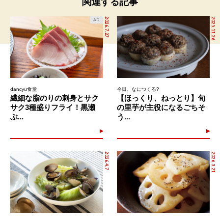
関連する記事
2026.7.27
2025.11.26
AD
dancyu食堂
今日、なにつくる?
繊細な脂のりの刺身とサク
【ほっくり、ねっとり】旬
サク3種盛りフライ！黒瀬
の里芋が主役になるごちそ
ぶ...
う...
2026.4.7
2026.3.21