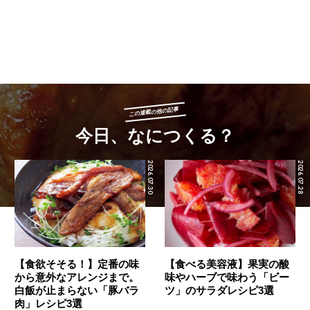
この連載の他の記事
今日、なにつくる？
2026.07.30
2026.07.28
【食欲そそる！】定番の味
【食べる美容液】果実の酸
から意外なアレンジまで。
味やハーブで味わう「ビー
白飯が止まらない「豚バラ
ツ」のサラダレシピ3選
肉」レシピ3選