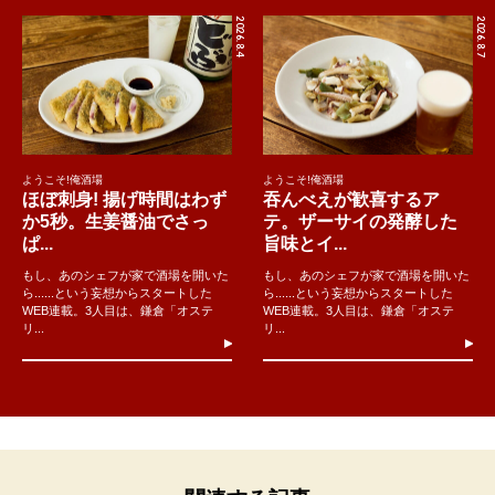
2026.8.4
2026.8.7
ようこそ!俺酒場
ようこそ!俺酒場
ほぼ刺身! 揚げ時間はわず
吞んべえが歓喜するア
か5秒。生姜醤油でさっ
テ。ザーサイの発酵した
ぱ...
旨味とイ...
もし、あのシェフが家で酒場を開いた
もし、あのシェフが家で酒場を開いた
ら......という妄想からスタートした
ら......という妄想からスタートした
WEB連載。3人目は、鎌倉「オステ
WEB連載。3人目は、鎌倉「オステ
リ...
リ...