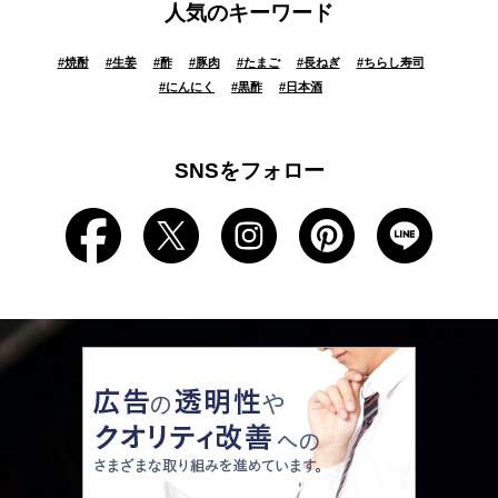
人気のキーワード
#
焼酎
#
生姜
#
酢
#
豚肉
#
たまご
#
長ねぎ
#
ちらし寿司
#
にんにく
#
黒酢
#
日本酒
SNSをフォロー