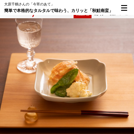
大原千鶴さんの「今宵のあて」
簡単で本格的なタルタルで味わう、カリッと「秋鮭南蛮」
検索
メニュー
倶楽部入会
ログイン