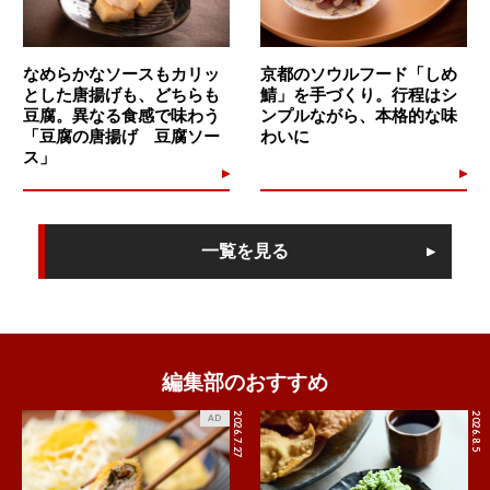
なめらかなソースもカリッ
京都のソウルフード「しめ
とした唐揚げも、どちらも
鯖」を手づくり。行程はシ
豆腐。異なる食感で味わう
ンプルながら、本格的な味
「豆腐の唐揚げ 豆腐ソー
わいに
ス」
一覧を見る
編集部のおすすめ
2026.7.27
2026.8.5
AD