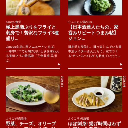
dancyu食堂
心ふるえる酒2026
極上黒瀬ぶりをフライと
【日本酒達人たちの、家
刺身で！贅沢なフライ3種
呑みリピートつまみ帖】
盛り...
ジョン...
dancyu食堂の夏メニューといえば、
日本酒を愛飲し、日々楽しんでいる日
一年中いつでも旬のおいしさを味わえ
本酒ライターさんたちに、家でつく
る養殖ブリの最高峰「完全養殖 黒瀬
る“テッパンつまみ”を教えていただ...
ぶ..
2026.8.5
2026.8.4
ようこそ!俺酒場
ようこそ!俺酒場
野菜、チーズ、オリーブ
ほぼ刺身! 揚げ時間はわず