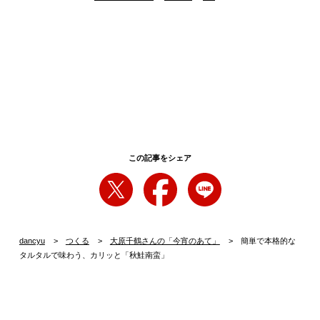
この記事をシェア
dancyu
つくる
大原千鶴さんの「今宵のあて」
簡単で本格的な
タルタルで味わう、カリッと「秋鮭南蛮」