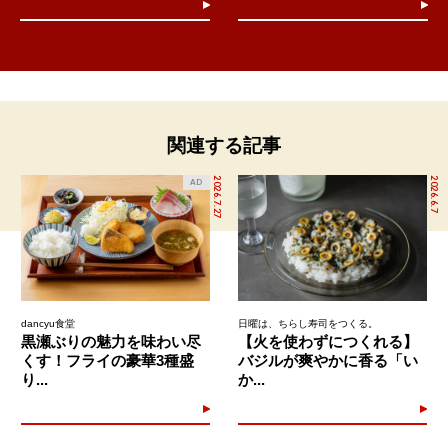
関連する記事
2026.7.27
2026.6.7
AD
dancyu食堂
日曜は、ちらし寿司をつくる。
黒瀬ぶりの魅力を味わい尽
【火を使わずにつくれる】
くす！フライの豪華3種盛
バジルが爽やかに香る「い
り...
か...