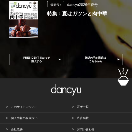
dancyu2026年夏号
最新号！
特集：夏はガツンと肉中華
PRESIDENT Storeで
雑誌の予約購読は
購入する
こちらから
このサイトについて
著者一覧
個人情報の取り扱い
広告掲載
会社概要
お問い合わせ