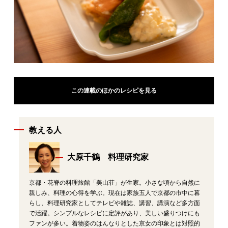
この連載のほかのレシピを見る
教える人
大原千鶴 料理研究家
京都・花脊の料理旅館「美山荘」が生家。小さな頃から自然に
親しみ、料理の心得を学ぶ。現在は家族五人で京都の市中に暮
らし、料理研究家としてテレビや雑誌、講習、講演など多方面
で活躍。シンプルなレシピに定評があり、美しい盛りつけにも
ファンが多い。着物姿のはんなりとした京女の印象とは対照的