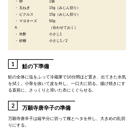
・ 卵
1個
・ 玉ねぎ
15g（みじん切り）
・ ピクルス
15g（みじん切り）
・ マヨネーズ
50g
A
（合わせておく）
・ 米酢
小さじ1
・ 砂糖
小さじ1／2
1
鮭の下準備
鮭の全体に塩をふって冷蔵庫で10分間ほど置き、出てきた水気
を拭く。小骨を抜いて皮を外し、一口大に切る。揚げ焼きにす
る直前に、さっくりと溶いた衣にくぐらせる。
2
万願寺唐辛子の準備
万願寺唐辛子は縦半分に切って種とヘタを外し、大きめの乱切
りにする。