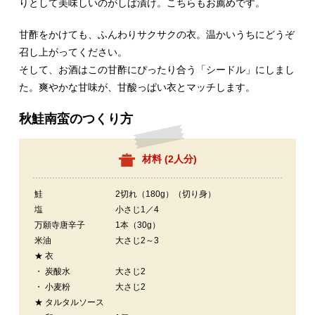
りとして美味しいのがしば漬け。こちらもお薦めです。
甘酢をかけても、ふんわりサクサクの衣。温かいうちにどうぞ
召し上がってください。
そして、お酒はこの甘酢にぴったり合う「シードル」にしまし
た。爽やかな甘味が、甘酸っぱい衣とマッチします。
秋鮭南蛮のつくり方
材料 (
2人分
)
鮭
2切れ（180g）（切り身）
塩
小さじ1／4
万願寺唐辛子
1本（30g）
米油
大さじ2～3
★ 衣
・ 炭酸水
大さじ2
・ 小麦粉
大さじ2
★ タルタルソース