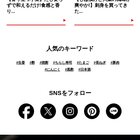
ずで和えるだけ!食感と香
爽やか!】刺身を買ってき
り...
た...
人気のキーワード
#
生姜
#
酢
#
焼酎
#
ちらし寿司
#
たまご
#
長ねぎ
#
豚肉
#
にんにく
#
黒酢
#
日本酒
SNSをフォロー