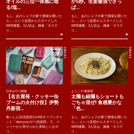
オイルの三位一体感に唸
か5秒。生姜醤油でさっ
る!塩...
ぱ...
もし、あのシェフが家で酒場を開いた
もし、あのシェフが家で酒場を開いた
ら......という妄想からスタートした
ら......という妄想からスタートした
WEB連載。3人目は、鎌倉「オステ
WEB連載。3人目は、鎌倉「オステ
リ...
リ...
2026.8.2
2026.8.6
日本おやつ図鑑
ようこそ!俺酒場
【名古屋発・クッキー缶
太麺も細麺もショートも
ブームの火付け役】伊勢
ごちゃ混ぜ! 食感豊かな
丹新宿...
「色...
食いしん坊倶楽部のLINEオープンチャ
もし、あのシェフが家で酒場を開いた
ット「dancyuおやつ倶楽部」で、メ
ら......という妄想からスタートした
ンバーから寄せられた美味しいおや
WEB連載。3人目は、鎌倉「オステ
つ...
リ...