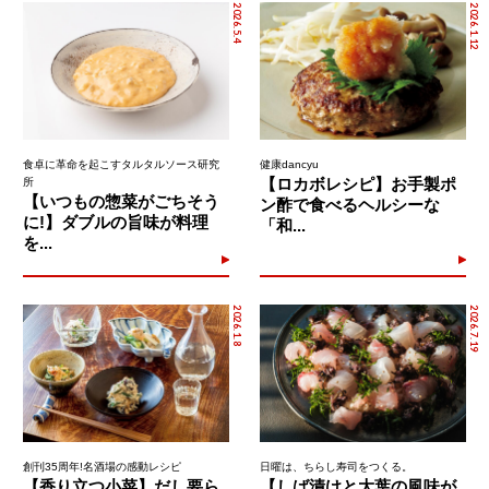
2026.5.4
2026.1.12
食卓に革命を起こすタルタルソース研究
健康dancyu
【ロカボレシピ】お手製ポ
所
【いつもの惣菜がごちそう
ン酢で食べるヘルシーな
に!】ダブルの旨味が料理
「和...
を...
2026.1.8
2026.7.19
創刊35周年!名酒場の感動レシピ
日曜は、ちらし寿司をつくる。
【香り立つ小菜】だし要ら
【しば漬けと大葉の風味が