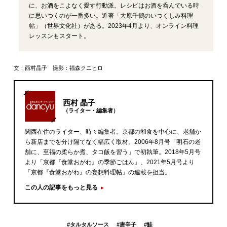
に、お酒をこよなく愛す行動派。レシピはお酒を呑んでいる時
に思いつくのが一番多い。近著「大原千鶴のいつくしみ料理
帖」（世界文化社）がある。2023年4月より、オンライン料理
レッスンもスタート。
文：西村晶子 撮影：福森クニヒロ
西村 晶子
（ライター・編集者）
関西在住のライター、時々編集者。京都の和食を中心に、老舗か
ら新店までを分け隔てなく幅広く取材。2006年8月号「明石の老
舗に、至福の柔らか煮、タコ飯を習う」で初執筆。2018年5月号
より「京都『食堂おがわ』の季節ごはん」、2021年5月号より
「京都『食堂おがわ』の妄想料理帖」の連載を担当。
この人の記事をもっと見る
#
タルタルソース
#
唐辛子
#
鮭