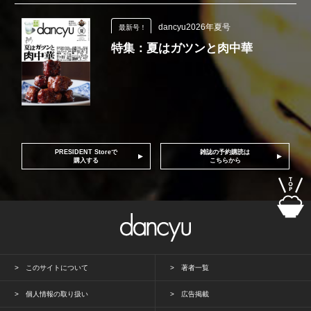
dancyu2026年夏号
最新号！
特集：夏はガツンと肉中華
PRESIDENT Storeで
雑誌の予約購読は
購入する
こちらから
このサイトについて
著者一覧
個人情報の取り扱い
広告掲載