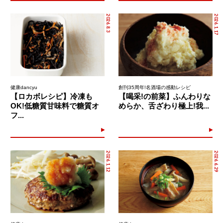
2026.8.3
2026.1.17
健康dancyu
創刊35周年!名酒場の感動レシピ
【ロカボレシピ】冷凍も
【喝采!の前菜】ふんわりな
OK!低糖質甘味料で糖質オ
めらか、舌ざわり極上!我...
フ...
2026.1.12
2026.6.29