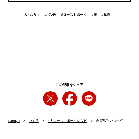
#
ハムカツ
#
パン粉
#
ローストポーク
#
卵
#
豚肉
この記事をシェア
dancyu
つくる
4大ローストポークレシピ
自家製"ハムカツ"！