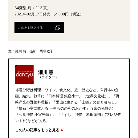
A4変型 判（ 112 頁）
2021年02月17日発売 ／ 880円（税込）
この本を購入する
文：瀬川 慧 撮影：馬場敬子
瀬川 慧
（ライター）
得意分野は料理、ワイン、食文化、旅、歴史など。単行本の企
画、編集、執筆に『日本料理 銀座小十』（世界文化社）、『野
﨑洋光の野菜料理帳』『里山に生きる「土樂」の食と暮らし』
『懐石小室に教わる 一生ものの和のおかず』（家の光協会)、
『和食神髄 小室光博』、『「すし」神髄 杉田孝明』(プレジデ
ント社)などがある。
この人の記事をもっと見る