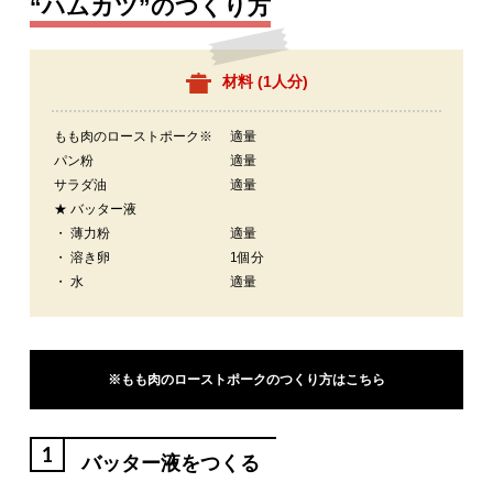
“ハムカツ”のつくり方
材料 (
1人分
)
もも肉のローストポーク※
適量
パン粉
適量
サラダ油
適量
★ バッター液
・ 薄力粉
適量
・ 溶き卵
1個分
・ 水
適量
※もも肉のローストポークのつくり方はこちら
1
バッター液をつくる