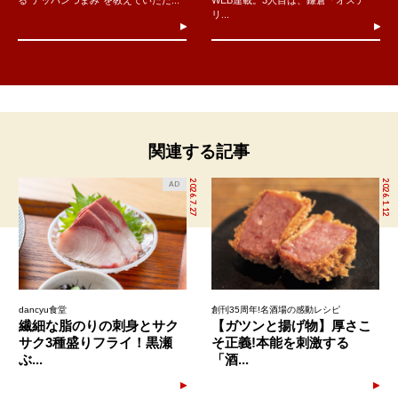
る“テッパンつまみ”を教えていただ...
WEB連載。3人目は、鎌倉「オステ
リ...
関連する記事
2026.7.27
2026.1.12
AD
dancyu食堂
創刊35周年!名酒場の感動レシピ
繊細な脂のりの刺身とサク
【ガツンと揚げ物】厚さこ
サク3種盛りフライ！黒瀬
そ正義!本能を刺激する
ぶ...
「酒...