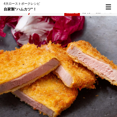
4大ローストポークレシピ
自家製"ハムカツ"！
検索
メニュー
倶楽部入会
ログイン