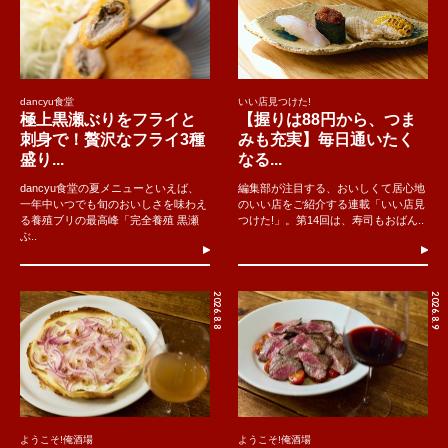
dancyu食堂
いい店見つけた!
極上黒瀬ぶりをフライと
【握りは88円から、つま
刺身で！贅沢なフライ3種
みも充実】毎日通いたく
盛り...
なる...
dancyu食堂の夏メニューといえば、
編集部が注目する、おいしくて居心地
一年中いつでも旬のおいしさを味わえ
のいい店をご紹介する連載「いい店見
る養殖ブリの最高峰「完全養殖 黒瀬
つけた!」。第14回は、寿司もおばん..
ぶ..
2026.8.8
2026.8.9
ようこそ!俺酒場
ようこそ!俺酒場