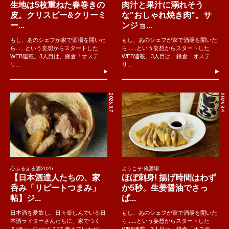
生地は5枚重ねた春巻きの
肉汁と果汁に溺れそう
皮。クリスピー&クリーミ
な"おしゃれ焼き肉"。サ
ー...
ンジョ...
もし、あのシェフが家で酒場を開いた
もし、あのシェフが家で酒場を開いた
ら......という妄想からスタートした
ら......という妄想からスタートした
WEB連載。3人目は、鎌倉「オステ
WEB連載。3人目は、鎌倉「オステ
リ...
リ...
2026.8.7
2026.8.4
心ふるえる酒2026
ようこそ!俺酒場
【日本酒達人たちの、家
ほぼ刺身! 揚げ時間はわず
呑み「リピートつまみ」
か5秒。生姜醤油でさっ
帖】ジ...
ぱ...
日本酒を愛飲し、日々楽しんでいる日
もし、あのシェフが家で酒場を開いた
本酒ライターさんたちに、家でつく
ら......という妄想からスタートした