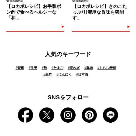
健康dancyu
健康dancyu
【ロカボレシピ】お手製ポ
【ロカボレシピ】きのこた
ン酢で食べるヘルシーな
っぷり!濃厚な旨味を堪能
「和...
す...
人気のキーワード
#
焼酎
#
生姜
#
酢
#
たまご
#
長ねぎ
#
豚肉
#
ちらし寿司
#
黒酢
#
にんにく
#
日本酒
SNSをフォロー