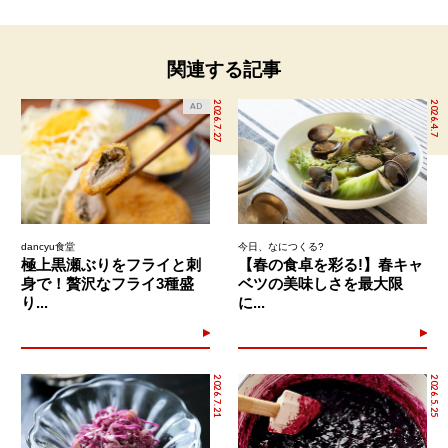
関連する記事
2026.7.27
2026.4.7
AD
dancyu食堂
今日、なにつくる?
極上黒瀬ぶりをフライと刺
【春の食卓を彩る!】春キャ
身で！贅沢なフライ3種盛
ベツの美味しさを最大限
り...
に...
2026.7.21
2026.5.25