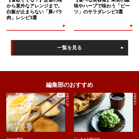
から意外なアレンジまで。
味やハーブで味わう「ビー
白飯が止まらない「豚バラ
ツ」のサラダレシピ3選
肉」レシピ3選
一覧を見る
編集部のおすすめ
2026.7.27
2026.8.5
AD
dancyu食堂
心ふるえる酒2026