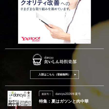
入部はこちら（登録無料）
dancyu2026年夏号
最新号！
特集：夏はガツンと肉中華