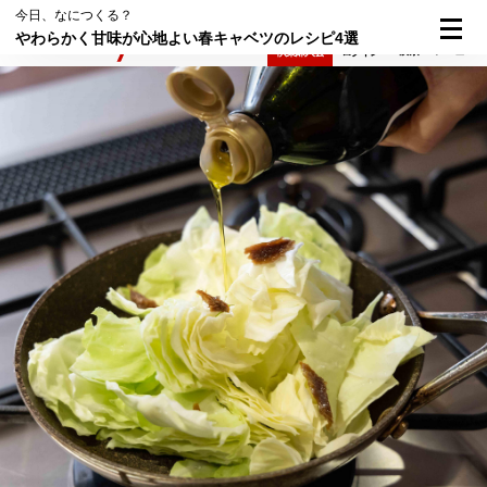
今日、なにつくる？
やわらかく甘味が心地よい春キャベツのレシピ4選
検索
メニュー
倶楽部入会
ログイン