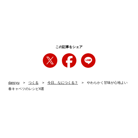
この記事をシェア
dancyu
つくる
今日、なにつくる？
やわらかく甘味が心地よい
春キャベツのレシピ4選