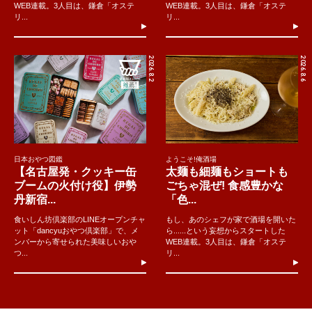
WEB連載。3人目は、鎌倉「オステ
WEB連載。3人目は、鎌倉「オステ
リ...
リ...
2026.8.2
2026.8.6
日本おやつ図鑑
ようこそ!俺酒場
【名古屋発・クッキー缶
太麺も細麺もショートも
ブームの火付け役】伊勢
ごちゃ混ぜ! 食感豊かな
丹新宿...
「色...
食いしん坊倶楽部のLINEオープンチャ
もし、あのシェフが家で酒場を開いた
ット「dancyuおやつ倶楽部」で、メ
ら......という妄想からスタートした
ンバーから寄せられた美味しいおや
WEB連載。3人目は、鎌倉「オステ
つ...
リ...