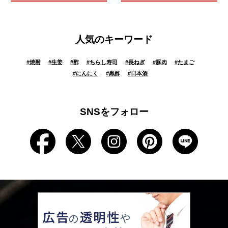
人気のキーワード
#
焼酎
#
生姜
#
酢
#
ちらし寿司
#
長ねぎ
#
豚肉
#
たまご
#
にんにく
#
黒酢
#
日本酒
SNSをフォロー