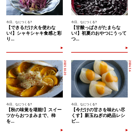
今日、なにつくる?
今日、なにつくる?
【できるだけ火を使わな
【甘酸っぱさがたまらな
い!】シャキシャキ食感と彩
い!】初夏のおやつにうって
り...
つ...
2025.10.20
2026.5.6
今日、なにつくる?
今日、なにつくる?
【秋の味覚を堪能!】スイー
【今だけの甘さを味わい尽
ツからおつまみまで、柿
くす】新玉ねぎの絶品レシ
を...
ピ...