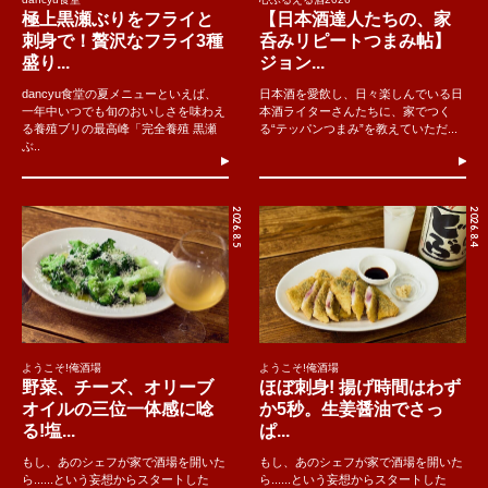
極上黒瀬ぶりをフライと
【日本酒達人たちの、家
刺身で！贅沢なフライ3種
呑みリピートつまみ帖】
盛り...
ジョン...
dancyu食堂の夏メニューといえば、
日本酒を愛飲し、日々楽しんでいる日
一年中いつでも旬のおいしさを味わえ
本酒ライターさんたちに、家でつく
る養殖ブリの最高峰「完全養殖 黒瀬
る“テッパンつまみ”を教えていただ...
ぶ..
2026.8.5
2026.8.4
ようこそ!俺酒場
ようこそ!俺酒場
野菜、チーズ、オリーブ
ほぼ刺身! 揚げ時間はわず
オイルの三位一体感に唸
か5秒。生姜醤油でさっ
る!塩...
ぱ...
もし、あのシェフが家で酒場を開いた
もし、あのシェフが家で酒場を開いた
ら......という妄想からスタートした
ら......という妄想からスタートした