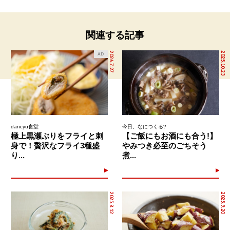
関連する記事
2026.7.27
2025.10.23
AD
dancyu食堂
今日、なにつくる?
極上黒瀬ぶりをフライと刺
【ご飯にもお酒にも合う!】
身で！贅沢なフライ3種盛
やみつき必至のごちそう
り...
煮...
2025.8.12
2025.9.20