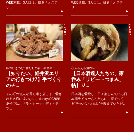
WEB連載。3人目は、鎌倉「オステ
WEB連載。3人目は、鎌倉「オステ
リ...
リ...
2026.8.8
2026.8.7
私の行きつけ~住む町の旨い店案内~
心ふるえる酒2026
【知りたい、軽井沢エリ
【日本酒達人たちの、家
アの行きつけ7】手づくり
呑み「リピートつまみ」
のチ...
帖】ジ...
その町の住人が長く通う店こそ、愛さ
日本酒を愛飲し、日々楽しんでいる日
れる名店に違いない。dancyu2026年
本酒ライターさんたちに、家でつく
夏号では、「ラ・カーサ・ディ・テ
る“テッパンつまみ”を教えていただ...
ツ...