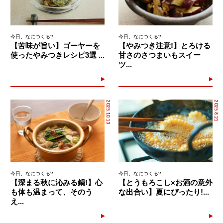
今日、なにつくる?
今日、なにつくる?
【苦味が旨い】ゴーヤーを
【やみつき注意!】とろける
使ったやみつきレシピ3選 ...
甘さのさつまいもスイー
ツ...
2025.10.13
2025.8.21
今日、なにつくる?
今日、なにつくる?
【深まる秋に沁みる鍋!】心
【とうもろこし×お酒の意外
も体も温まって、そのう
な出合い】夏にぴったり!...
え...