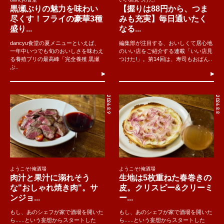
黒瀬ぶりの魅力を味わい
【握りは88円から、つま
尽くす！フライの豪華3種
みも充実】毎日通いたく
盛り...
なる...
dancyu食堂の夏メニューといえば、
編集部が注目する、おいしくて居心地
一年中いつでも旬のおいしさを味わえ
のいい店をご紹介する連載「いい店見
る養殖ブリの最高峰「完全養殖 黒瀬
つけた!」。第14回は、寿司もおばん..
ぶ..
2026.8.9
2026.8.8
ようこそ!俺酒場
ようこそ!俺酒場
肉汁と果汁に溺れそう
生地は5枚重ねた春巻きの
な"おしゃれ焼き肉"。サ
皮。クリスピー&クリーミ
ンジョ...
ー...
もし、あのシェフが家で酒場を開いた
もし、あのシェフが家で酒場を開いた
ら......という妄想からスタートした
ら......という妄想からスタートした