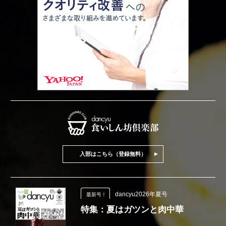
入部はこちら（登録無料）
dancyu2026年夏号
最新号！
特集：夏はガツンと肉中華