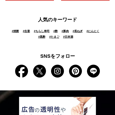
人気のキーワード
#
焼酎
#
生姜
#
ちらし寿司
#
酢
#
豚肉
#
長ねぎ
#
にんにく
#
黒酢
#
たまご
#
日本酒
SNSをフォロー