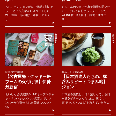
もし、あのシェフが家で酒場を開いた
もし、あのシェフが家で酒場を開いた
ら......という妄想からスタートした
ら......という妄想からスタートした
WEB連載。3人目は、鎌倉「オステ
WEB連載。3人目は、鎌倉「オステ
リ...
リ...
2026.8.2
2026.8.5
日本おやつ図鑑
心ふるえる酒2026
【名古屋発・クッキー缶
【日本酒達人たちの、家
ブームの火付け役】伊勢
呑みリピートつまみ帖】
丹新宿...
ジョン...
食いしん坊倶楽部のLINEオープンチャ
日本酒を愛飲し、日々楽しんでいる日
ット「dancyuおやつ倶楽部」で、メ
本酒ライターさんたちに、家でつく
ンバーから寄せられた美味しいおや
る“テッパンつまみ”を教えていただ...
つ...