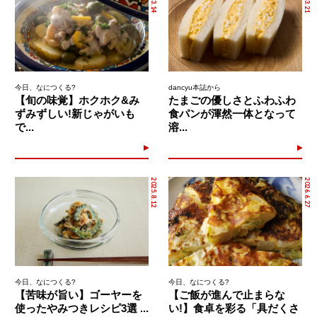
今日、なにつくる?
dancyu本誌から
【旬の味覚】ホクホク&み
たまごの優しさとふわふわ
ずみずしい!新じゃがいも
食パンが渾然一体となって
で...
溶...
2025.8.12
2026.6.27
今日、なにつくる?
今日、なにつくる?
【苦味が旨い】ゴーヤーを
【ご飯が進んで止まらな
使ったやみつきレシピ3選 ...
い!】食卓を彩る「具だくさ