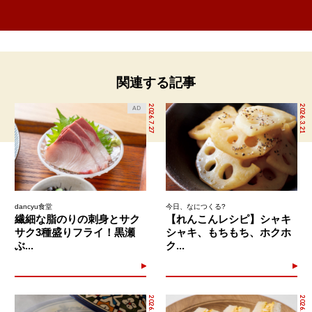
関連する記事
2026.7.27
2026.3.21
AD
dancyu食堂
今日、なにつくる?
繊細な脂のりの刺身とサク
【れんこんレシピ】シャキ
サク3種盛りフライ！黒瀬
シャキ、もちもち、ホクホ
ぶ...
ク...
2026.3.14
2026.3.21