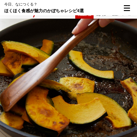
今日、なにつくる？
ほくほく食感が魅力のかぼちゃレシピ4選
検索
メニュー
倶楽部入会
ログイン