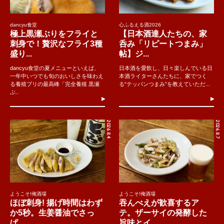
dancyu食堂
心ふるえる酒2026
極上黒瀬ぶりをフライと
【日本酒達人たちの、家
刺身で！贅沢なフライ3種
呑み「リピートつまみ」
盛り...
帖】ジ...
dancyu食堂の夏メニューといえば、
日本酒を愛飲し、日々楽しんでいる日
一年中いつでも旬のおいしさを味わえ
本酒ライターさんたちに、家でつく
る養殖ブリの最高峰「完全養殖 黒瀬
る“テッパンつまみ”を教えていただ...
ぶ..
2026.8.4
2026.8.7
ようこそ!俺酒場
ようこそ!俺酒場
ほぼ刺身! 揚げ時間はわず
吞んべえが歓喜するア
か5秒。生姜醤油でさっ
テ。ザーサイの発酵した
ぱ...
旨味とイ...