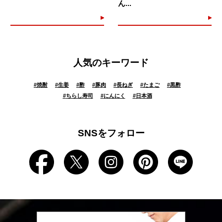
ん...
人気のキーワード
#
焼酎
#
生姜
#
酢
#
豚肉
#
長ねぎ
#
たまご
#
黒酢
#
ちらし寿司
#
にんにく
#
日本酒
SNSをフォロー