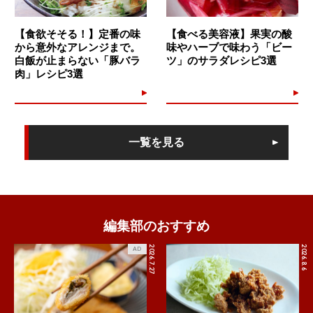
【食欲そそる！】定番の味
【食べる美容液】果実の酸
から意外なアレンジまで。
味やハーブで味わう「ビー
白飯が止まらない「豚バラ
ツ」のサラダレシピ3選
肉」レシピ3選
一覧を見る
編集部のおすすめ
2026.7.27
2026.8.6
AD