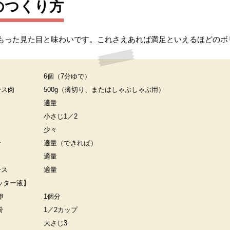
のつくり方
もった見た目と味わいです。これさえあれば満足といえるほどのボ
6個（7分ゆで）
ース肉
500g（薄切り、またはしゃぶしゃぶ用）
適量
小さじ1／2
少々
粉
適量（できれば）
適量
ース
適量
ッター液】
卵
1個分
粉
1／2カップ
大さじ3