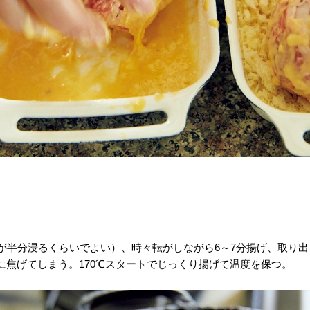
卵が半分浸るくらいでよい）、時々転がしながら6～7分揚げ、取り
に焦げてしまう。170℃スタートでじっくり揚げて温度を保つ。