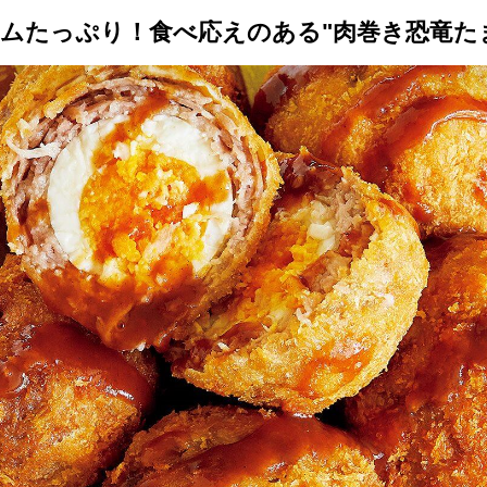
ムたっぷり！食べ応えのある"肉巻き恐竜た
トップ
プロが教えるレシピ
厳選！店探し
食のストーリー