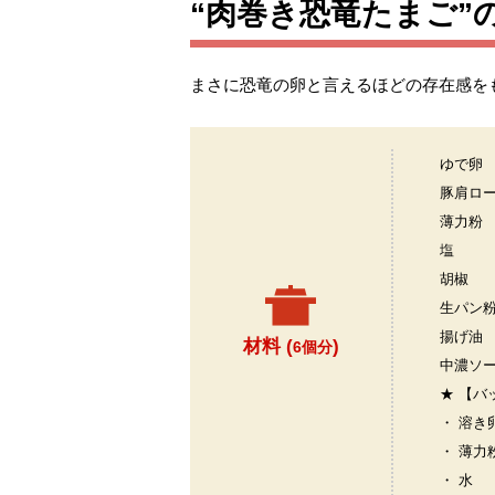
“肉巻き恐竜たまご”
まさに恐竜の卵と言えるほどの存在感を
ゆで卵
豚肩ロ
薄力粉
塩
胡椒
生パン
揚げ油
材料 (
)
6個分
中濃ソ
★ 【バ
・ 溶き
・ 薄力
・ 水