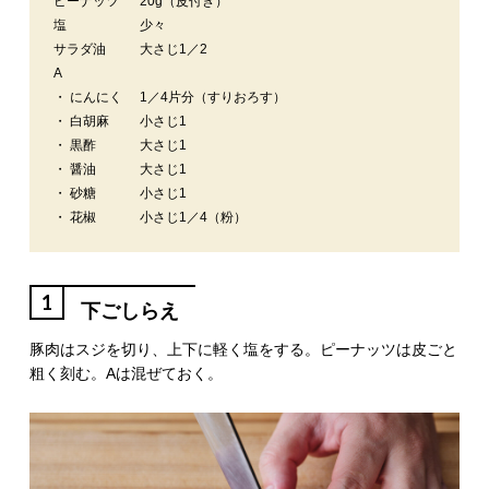
ピーナッツ
20g（皮付き）
塩
少々
サラダ油
大さじ1／2
A
・ にんにく
1／4片分（すりおろす）
・ 白胡麻
小さじ1
・ 黒酢
大さじ1
・ 醤油
大さじ1
・ 砂糖
小さじ1
・ 花椒
小さじ1／4（粉）
1
下ごしらえ
豚肉はスジを切り、上下に軽く塩をする。ピーナッツは皮ごと
粗く刻む。Aは混ぜておく。