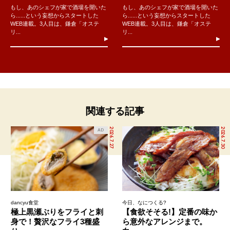
もし、あのシェフが家で酒場を開いた
もし、あのシェフが家で酒場を開いた
ら......という妄想からスタートした
ら......という妄想からスタートした
WEB連載。3人目は、鎌倉「オステ
WEB連載。3人目は、鎌倉「オステ
リ...
リ...
関連する記事
2026.7.27
2026.7.30
AD
dancyu食堂
今日、なにつくる?
極上黒瀬ぶりをフライと刺
【食欲そそる!】定番の味か
身で！贅沢なフライ3種盛
ら意外なアレンジまで。