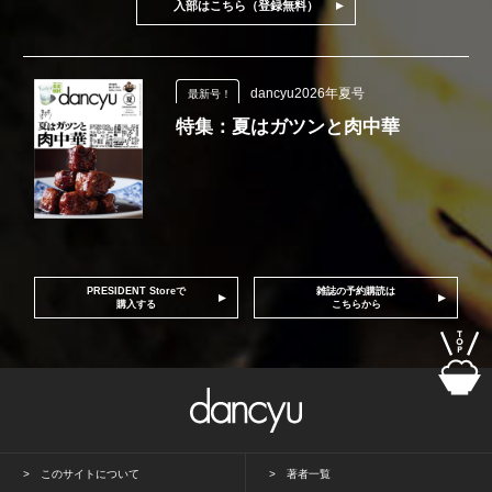
入部はこちら（登録無料）
dancyu2026年夏号
最新号！
特集：夏はガツンと肉中華
PRESIDENT Storeで
雑誌の予約購読は
購入する
こちらから
このサイトについて
著者一覧