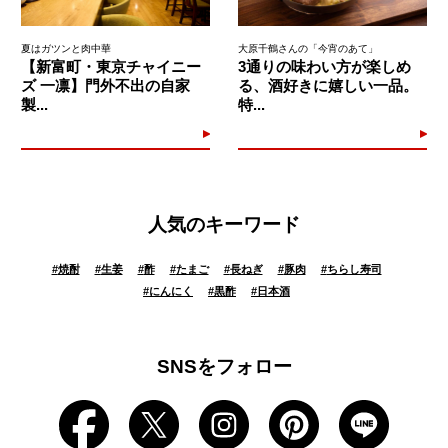
夏はガツンと肉中華
大原千鶴さんの「今宵のあて」
【新富町・東京チャイニー
3通りの味わい方が楽しめ
ズ 一凛】門外不出の自家
る、酒好きに嬉しい一品。
製...
特...
人気のキーワード
#
焼酎
#
生姜
#
酢
#
たまご
#
長ねぎ
#
豚肉
#
ちらし寿司
#
にんにく
#
黒酢
#
日本酒
SNSをフォロー