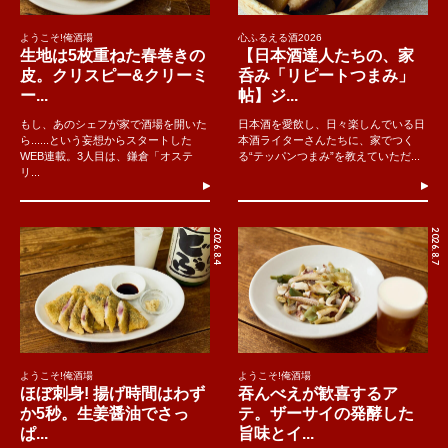
ようこそ!俺酒場
心ふるえる酒2026
生地は5枚重ねた春巻きの
【日本酒達人たちの、家
皮。クリスピー&クリーミ
呑み「リピートつまみ」
ー...
帖】ジ...
もし、あのシェフが家で酒場を開いた
日本酒を愛飲し、日々楽しんでいる日
ら......という妄想からスタートした
本酒ライターさんたちに、家でつく
WEB連載。3人目は、鎌倉「オステ
る“テッパンつまみ”を教えていただ...
リ...
2026.8.4
2026.8.7
ようこそ!俺酒場
ようこそ!俺酒場
ほぼ刺身! 揚げ時間はわず
吞んべえが歓喜するア
か5秒。生姜醤油でさっ
テ。ザーサイの発酵した
ぱ...
旨味とイ...