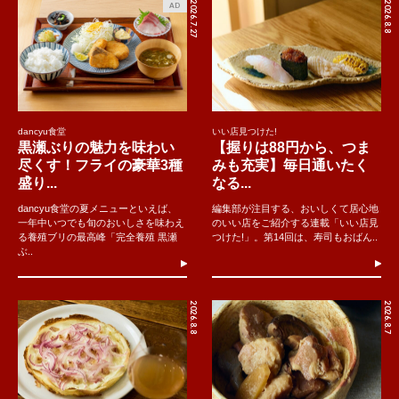
2026.7.27
2026.8.8
AD
dancyu食堂
いい店見つけた!
黒瀬ぶりの魅力を味わい
【握りは88円から、つま
尽くす！フライの豪華3種
みも充実】毎日通いたく
盛り...
なる...
dancyu食堂の夏メニューといえば、
編集部が注目する、おいしくて居心地
一年中いつでも旬のおいしさを味わえ
のいい店をご紹介する連載「いい店見
る養殖ブリの最高峰「完全養殖 黒瀬
つけた!」。第14回は、寿司もおばん..
ぶ..
2026.8.8
2026.8.7