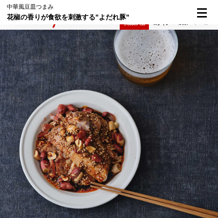
中華風豆皿つまみ
花椒の香りが食欲を刺激する"よだれ豚"
検索
メニュー
倶楽部入会
ログイン