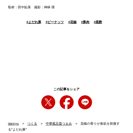
取材：田中鮎美 撮影：神林 環
#
よだれ豚
#
ピーナッツ
#
花椒
#
豚肉
#
黒酢
この記事をシェア
dancyu
つくる
中華風豆皿つまみ
花椒の香りが食欲を刺激す
る"よだれ豚"