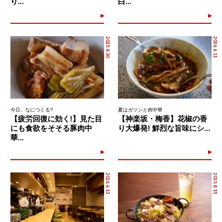
り...
白...
2025.8.30
2026.6.11
今日、なにつくる?
夏はガツンと肉中華
【疲労回復に効く!】見た目
【神楽坂・梅香】花椒の香
にも食欲をそそる豚肉中
り大爆発! 鮮烈な旨味にシ...
華...
2026.6.13
2025.8.13