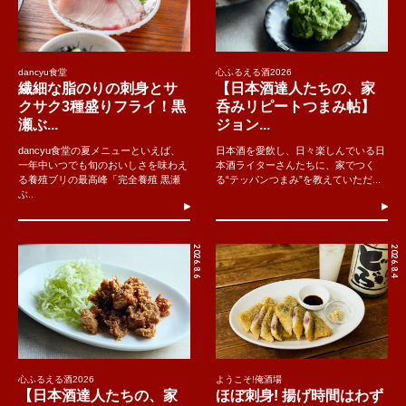
dancyu食堂
心ふるえる酒2026
繊細な脂のりの刺身とサ
【日本酒達人たちの、家
クサク3種盛りフライ！黒
呑みリピートつまみ帖】
瀬ぶ...
ジョン...
dancyu食堂の夏メニューといえば、
日本酒を愛飲し、日々楽しんでいる日
一年中いつでも旬のおいしさを味わえ
本酒ライターさんたちに、家でつく
る養殖ブリの最高峰「完全養殖 黒瀬
る“テッパンつまみ”を教えていただ...
ぶ..
2026.8.6
2026.8.4
心ふるえる酒2026
ようこそ!俺酒場
【日本酒達人たちの、家
ほぼ刺身! 揚げ時間はわず