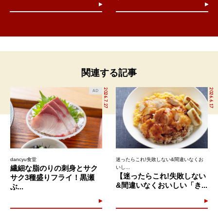
関連する記事
2026.7.27
2026.6.17
AD
dancyu食堂
迷ったらこれ!失敗しない&間違いなくお
繊細な脂のりの刺身とサク
いし...
【迷ったらこれ!失敗しない
サク3種盛りフライ！黒瀬
&間違いなくおいしい「き...
ぶ...