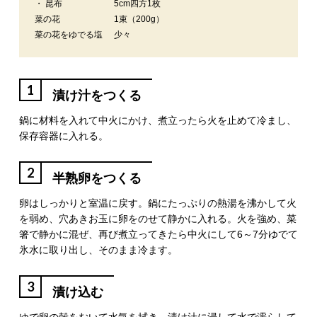
・ 昆布
5cm四方1枚
菜の花
1束（200g）
菜の花をゆでる塩
少々
1
漬け汁をつくる
鍋に材料を入れて中火にかけ、煮立ったら火を止めて冷まし、
保存容器に入れる。
2
半熟卵をつくる
卵はしっかりと室温に戻す。鍋にたっぷりの熱湯を沸かして火
を弱め、穴あきお玉に卵をのせて静かに入れる。火を強め、菜
箸で静かに混ぜ、再び煮立ってきたら中火にして6～7分ゆでて
氷水に取り出し、そのまま冷ます。
3
漬け込む