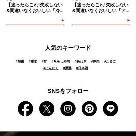
【迷ったらこれ!失敗しない
【迷ったらこれ!失敗しない
&間違いなくおいしい「冷...
&間違いなくおいしい「ア...
人気のキーワード
#
焼酎
#
生姜
#
酢
#
ちらし寿司
#
長ねぎ
#
豚肉
#
たまご
#
にんにく
#
黒酢
#
日本酒
SNSをフォロー