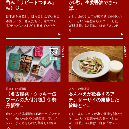
呑み「リピートつまみ」
か5秒。生姜醤油でさっ
帖】ジ...
ぱ...
日本酒を愛飲し、日々楽しんでいる日
もし、あのシェフが家で酒場を開いた
本酒ライターさんたちに、家でつく
ら......という妄想からスタートした
る“テッパンつまみ”を教えていただ...
WEB連載。3人目は、鎌倉「オステ
リ...
2026.8.2
2026.8.7
日本おやつ図鑑
ようこそ!俺酒場
【名古屋発・クッキー缶
吞んべえが歓喜するア
ブームの火付け役】伊勢
テ。ザーサイの発酵した
丹新宿...
旨味とイ...
食いしん坊倶楽部のLINEオープンチャ
もし、あのシェフが家で酒場を開いた
ット「dancyuおやつ倶楽部」で、メ
ら......という妄想からスタートした
ンバーから寄せられた美味しいおや
WEB連載。3人目は、鎌倉「オステ
つ...
リ...