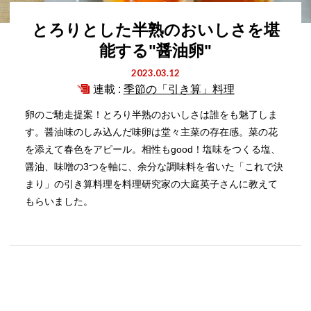
とろりとした半熟のおいしさを堪
能する"醤油卵"
2023.03.12
連載 :
季節の「引き算」料理
卵のご馳走提案！とろり半熟のおいしさは誰をも魅了しま
す。醤油味のしみ込んだ味卵は堂々主菜の存在感。菜の花
を添えて春色をアピール。相性もgood！塩味をつくる塩、
醤油、味噌の3つを軸に、余分な調味料を省いた「これで決
まり」の引き算料理を料理研究家の大庭英子さんに教えて
もらいました。