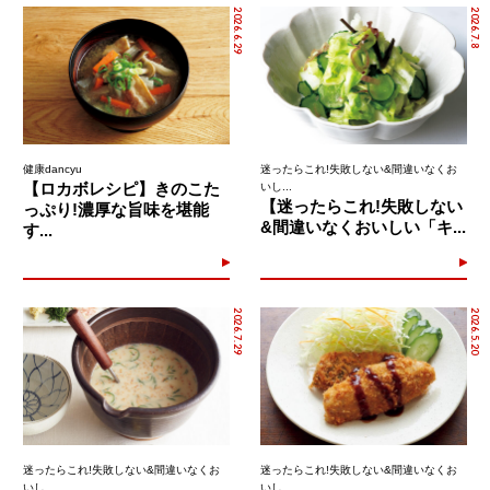
2026.6.29
2026.7.8
健康dancyu
迷ったらこれ!失敗しない&間違いなくお
【ロカボレシピ】きのこた
いし...
【迷ったらこれ!失敗しない
っぷり!濃厚な旨味を堪能
&間違いなくおいしい「キ...
す...
2026.7.29
2026.5.20
迷ったらこれ!失敗しない&間違いなくお
迷ったらこれ!失敗しない&間違いなくお
いし...
いし...