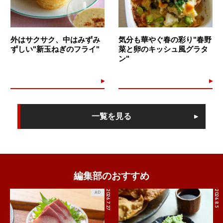
外はサクサク、中はみずみ
気分も華やぐ春の彩り"春野
ずしい"新玉ねぎのフライ"
菜と卵のキッシュ風グラタ
ン"
一覧を見る
編集部のおすすめ
2026.7.27
2026.8.5
AD