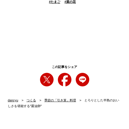
#
たまご
#
菜の花
この記事をシェア
dancyu
つくる
季節の「引き算」料理
とろりとした半熟のおい
しさを堪能する"醤油卵"