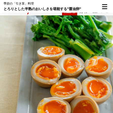
季節の「引き算」料理
とろりとした半熟のおいしさを堪能する"醤油卵"
検索
メニュー
倶楽部入会
ログイン