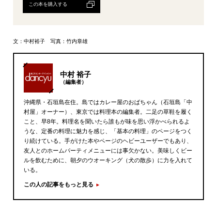
この本を購入する
文：中村裕子 写真：竹内章雄
中村 裕子
（編集者）
沖縄県・石垣島在住。島ではカレー屋のおばちゃん（石垣島「中
村屋」オーナー）、東京では料理本の編集者。二足の草鞋を履く
こと、早8年。料理名を聞いたら誰もが味を思い浮かべられるよ
うな、定番の料理に魅力を感じ、「基本の料理」のページをつく
り続けている。手がけた本やページのヘビーユーザーでもあり、
友人とのホームパーティメニューには事欠かない。美味しくビー
ルを飲むために、朝夕のウオーキング（犬の散歩）に力を入れて
いる。
この人の記事をもっと見る