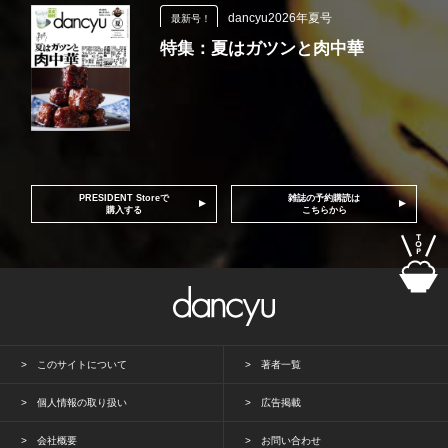
dancyu2026年夏号
最新号！
特集：夏はガツンと肉中華
PRESIDENT Storeで
雑誌の予約購読は
購入する
こちらから
このサイトについて
著者一覧
個人情報の取り扱い
広告掲載
会社概要
お問い合わせ