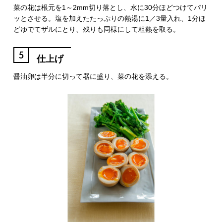
菜の花は根元を1～2mm切り落とし、水に30分ほどつけてパリ
ッとさせる。塩を加えたたっぷりの熱湯に1／3量入れ、1分ほ
どゆでてザルにとり、残りも同様にして粗熱を取る。
5
仕上げ
醤油卵は半分に切って器に盛り、菜の花を添える。