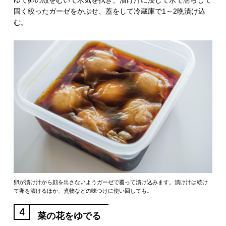
ゆで卵の殻をむいて水気を拭き、漬け汁に浸して水で濡らして
固く絞ったガーゼをかぶせ、蓋をして冷蔵庫で1～2晩漬け込
む。
卵が漬け汁から顔を出さないようガーゼで覆って漬け込みます。漬け汁は続け
て卵を漬けるほか、煮物などの味つけに使い回しても。
4
菜の花をゆでる