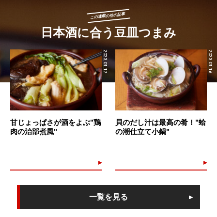
この連載の他の記事
日本酒に合う豆皿つまみ
2023.01.17
2023.01.16
甘じょっぱさが酒をよぶ"鶏
貝のだし汁は最高の肴！"蛤
肉の治部煮風"
の潮仕立て小鍋"
一覧を見る