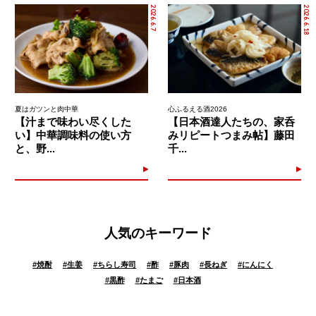
2026.6.7
2026.6.18
夏はガツンと肉中華
心ふるえる酒2026
【汁まで味わい尽くした
【日本酒達人たちの、家呑
い】中華調味料の使い方
みリピートつまみ帖】藤田
と、野...
千...
人気のキーワード
#
焼酎
#
生姜
#
ちらし寿司
#
酢
#
豚肉
#
長ねぎ
#
にんにく
#
黒酢
#
たまご
#
日本酒