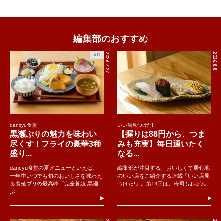
編集部のおすすめ
2026.7.27
2026.8.8
AD
dancyu食堂
いい店見つけた!
黒瀬ぶりの魅力を味わい
【握りは88円から、つま
尽くす！フライの豪華3種
みも充実】毎日通いたく
盛り...
なる...
dancyu食堂の夏メニューといえば、
編集部が注目する、おいしくて居心地
一年中いつでも旬のおいしさを味わえ
のいい店をご紹介する連載「いい店見
る養殖ブリの最高峰「完全養殖 黒瀬
つけた!」。第14回は、寿司もおばん..
ぶ..