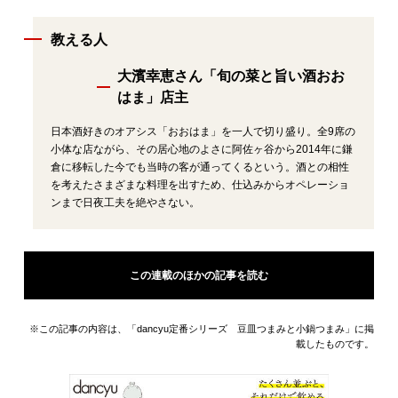
教える人
大濱幸恵さん「旬の菜と旨い酒おお
はま」店主
日本酒好きのオアシス「おおはま」を一人で切り盛り。全9席の
小体な店ながら、その居心地のよさに阿佐ヶ谷から2014年に鎌
倉に移転した今でも当時の客が通ってくるという。酒との相性
を考えたさまざまな料理を出すため、仕込みからオペレーショ
ンまで日夜工夫を絶やさない。
この連載のほかの記事を読む
※この記事の内容は、「dancyu定番シリーズ 豆皿つまみと小鍋つまみ」に掲
載したものです。