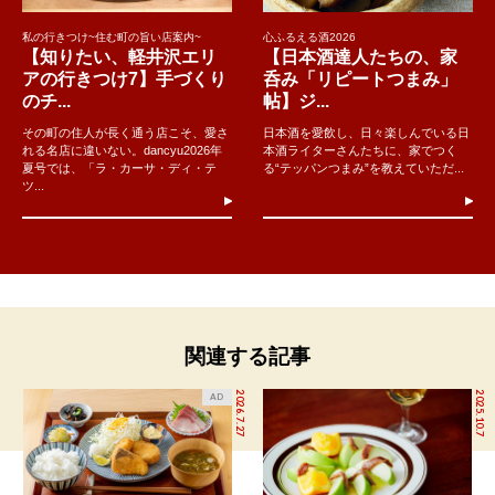
私の行きつけ~住む町の旨い店案内~
心ふるえる酒2026
【知りたい、軽井沢エリ
【日本酒達人たちの、家
アの行きつけ7】手づくり
呑み「リピートつまみ」
のチ...
帖】ジ...
その町の住人が長く通う店こそ、愛さ
日本酒を愛飲し、日々楽しんでいる日
れる名店に違いない。dancyu2026年
本酒ライターさんたちに、家でつく
夏号では、「ラ・カーサ・ディ・テ
る“テッパンつまみ”を教えていただ...
ツ...
関連する記事
2026.7.27
2025.10.7
AD