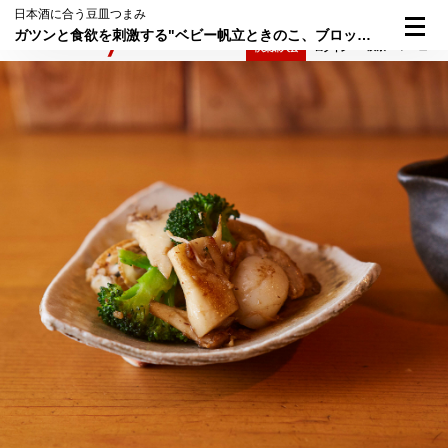
日本酒に合う豆皿つまみ
ガツンと食欲を刺激する"ベビー帆立ときのこ、ブロッコリーのアンチョビ炒め"
検索
メニュー
倶楽部入会
ログイン