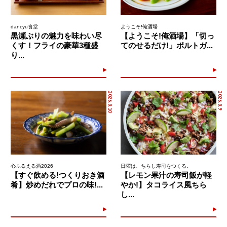
dancyu食堂
ようこそ!俺酒場
黒瀬ぶりの魅力を味わい尽
【ようこそ!俺酒場】「切っ
くす！フライの豪華3種盛
てのせるだけ!」ポルトガ...
り...
2026.8.10
2026.8.9
心ふるえる酒2026
日曜は、ちらし寿司をつくる。
【すぐ飲める!つくりおき酒
【レモン果汁の寿司飯が軽
肴】炒めだれでプロの味!...
やか!】タコライス風ちら
し...