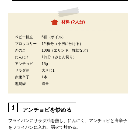
材料 (
2人分
)
ベビー帆立
6個（ボイル）
ブロッコリー
1/4株分（小房に分ける）
きのこ
100g（エリンギ、舞茸など）
にんにく
1片分（みじん切り）
アンチョビ
15g
サラダ油
大さじ1
赤唐辛子
1本
黒胡椒
適量
1
アンチョビを炒める
フライパンにサラダ油を熱し、にんにく、アンチョビと唐辛子
をフライパンに入れ、弱火で炒める。