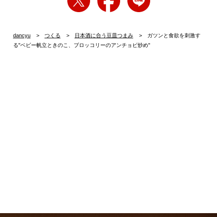
dancyu
つくる
日本酒に合う豆皿つまみ
ガツンと食欲を刺激す
る"ベビー帆立ときのこ、ブロッコリーのアンチョビ炒め"