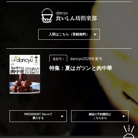
入部はこちら（登録無料）
dancyu2026年夏号
最新号！
特集：夏はガツンと肉中華
PRESIDENT Storeで
雑誌の予約購読は
購入する
こちらから