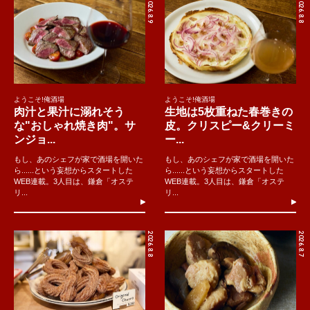
2026.8.9
2026.8.8
ようこそ!俺酒場
ようこそ!俺酒場
肉汁と果汁に溺れそう
生地は5枚重ねた春巻きの
な"おしゃれ焼き肉"。サ
皮。クリスピー&クリーミ
ンジョ...
ー...
もし、あのシェフが家で酒場を開いた
もし、あのシェフが家で酒場を開いた
ら......という妄想からスタートした
ら......という妄想からスタートした
WEB連載。3人目は、鎌倉「オステ
WEB連載。3人目は、鎌倉「オステ
リ...
リ...
2026.8.8
2026.8.7