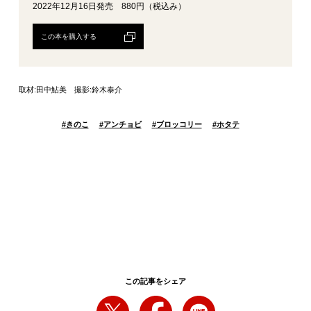
2022年12月16日発売 880円（税込み）
この本を購入する
取材:田中鮎美 撮影:鈴木泰介
#
きのこ
#
アンチョビ
#
ブロッコリー
#
ホタテ
この記事をシェア