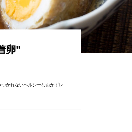
着卵"
べつかれないヘルシーなおかずレ