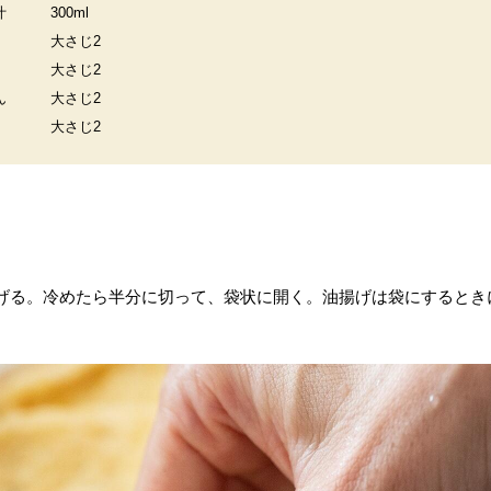
汁
300ml
大さじ2
大さじ2
ん
大さじ2
大さじ2
げる。冷めたら半分に切って、袋状に開く。油揚げは袋にするとき