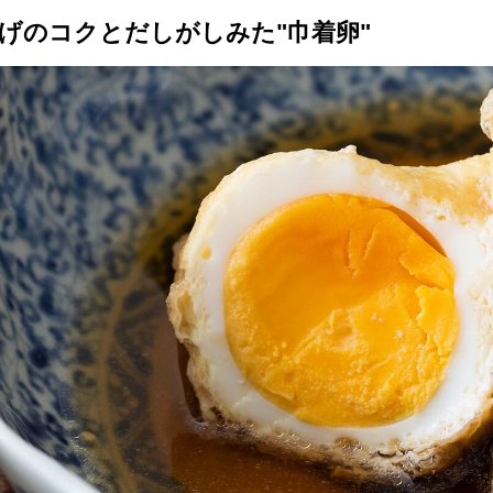
げのコクとだしがしみた"巾着卵"
トップ
プロが教えるレシピ
厳選！店探し
食のストーリー