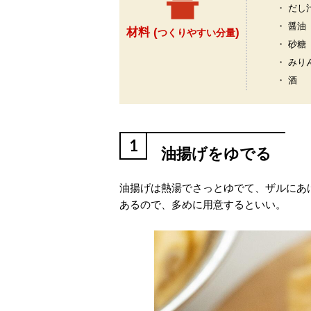
・ だし
・ 醤油
材料 (
)
つくりやすい分量
・ 砂糖
・ みり
・ 酒
1
油揚げをゆでる
油揚げは熱湯でさっとゆでて、ザルにあ
あるので、多めに用意するといい。