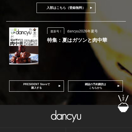
入部はこちら（登録無料）
dancyu2026年夏号
最新号！
特集：夏はガツンと肉中華
PRESIDENT Storeで
雑誌の予約購読は
購入する
こちらから