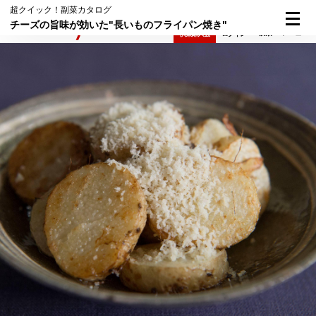
超クイック！副菜カタログ
チーズの旨味が効いた"長いものフライパン焼き"
検索
メニュー
倶楽部入会
ログイン