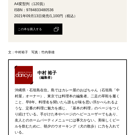
A4変型判（120頁）
ISBN：9784833480536
2021年09月13日発売/1,100円（税込）
この本を購入する
文：中村裕子 写真：竹内章雄
中村 裕子
（編集者）
沖縄県・石垣島在住。島ではカレー屋のおばちゃん（石垣島「中
村屋」オーナー）、東京では料理本の編集者。二足の草鞋を履く
こと、早8年。料理名を聞いたら誰もが味を思い浮かべられるよ
うな、定番の料理に魅力を感じ、「基本の料理」のページをつく
り続けている。手がけた本やページのヘビーユーザーでもあり、
友人とのホームパーティメニューには事欠かない。美味しくビー
ルを飲むために、朝夕のウオーキング（犬の散歩）に力を入れて
いる。