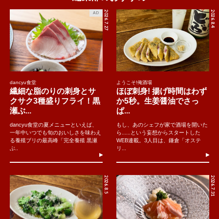
2026.7.27
2026.8.4
AD
dancyu食堂
ようこそ!俺酒場
繊細な脂のりの刺身とサ
ほぼ刺身! 揚げ時間はわず
クサク3種盛りフライ！黒
か5秒。生姜醤油でさっ
瀬ぶ...
ぱ...
dancyu食堂の夏メニューといえば、
もし、あのシェフが家で酒場を開いた
一年中いつでも旬のおいしさを味わえ
ら......という妄想からスタートした
る養殖ブリの最高峰「完全養殖 黒瀬
WEB連載。3人目は、鎌倉「オステ
ぶ..
リ...
2026.8.5
2026.7.31