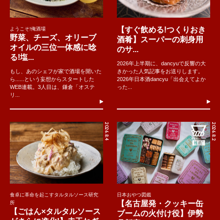
【すぐ飲める!つくりおき
ようこそ!俺酒場
野菜、チーズ、オリーブ
酒肴】スーパーの刺身用
オイルの三位一体感に唸
のサ...
る!塩...
2026年上半期に、dancyuで反響の大
もし、あのシェフが家で酒場を開いた
きかった人気記事をお送りします。
ら......という妄想からスタートした
2026年日本酒dancyu「出会えてよか
WEB連載。3人目は、鎌倉「オステ
った...
リ...
2026.8.4
2026.8.2
食卓に革命を起こすタルタルソース研究
日本おやつ図鑑
【名古屋発・クッキー缶
所
【ごはん×タルタルソース
ブームの火付け役】伊勢