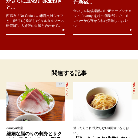
がさらに進化!】赤玉ねぎ
丹新宿...
と...
食いしん坊倶楽部のLINEオープンチャ
西麻布「No Code」の米澤文雄シェフ
ット「dancyuおやつ倶楽部」で、メ
と、(勝手に)発足した“タルタルソース
ンバーから寄せられた美味しいおや
研究所”。大好評の白飯と合わせて..
つ...
関連する記事
2026.7.27
2026.8.5
AD
dancyu食堂
迷ったらこれ!失敗しない&間違いなくお
繊細な脂のりの刺身とサク
いし...