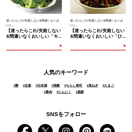
迷ったらこれ!失敗しない&間違いなくお
迷ったらこれ!失敗しない&間違いなくお
いし...
いし...
【迷ったらこれ!失敗しない
【迷ったらこれ!失敗しない
&間違いなくおいしい「キ...
&間違いなくおいしい「ひ...
人気のキーワード
#
酢
#
生姜
#
日本酒
#
焼酎
#
ちらし寿司
#
長ねぎ
#
たまご
#
豚肉
#
にんにく
#
黒酢
SNSをフォロー