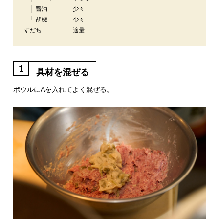
├ 醤油
少々
└ 胡椒
少々
すだち
適量
1
具材を混ぜる
ボウルにAを入れてよく混ぜる。