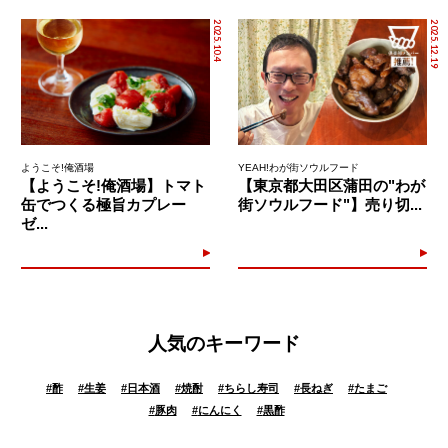
2025.10.4
2025.12.19
ようこそ!俺酒場
YEAH!わが街ソウルフード
【ようこそ!俺酒場】トマト
【東京都大田区蒲田の"わが
缶でつくる極旨カプレー
街ソウルフード"】売り切...
ゼ...
人気のキーワード
#
酢
#
生姜
#
日本酒
#
焼酎
#
ちらし寿司
#
長ねぎ
#
たまご
#
豚肉
#
にんにく
#
黒酢