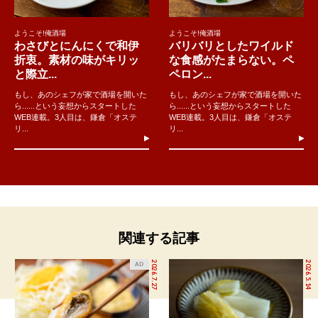
ようこそ!俺酒場
ようこそ!俺酒場
わさびとにんにくで和伊
バリバリとしたワイルド
折衷。素材の味がキリッ
な食感がたまらない。ペ
と際立...
ペロン...
もし、あのシェフが家で酒場を開いた
もし、あのシェフが家で酒場を開いた
ら......という妄想からスタートした
ら......という妄想からスタートした
WEB連載。3人目は、鎌倉「オステ
WEB連載。3人目は、鎌倉「オステ
リ...
リ...
関連する記事
2026.7.27
2026.5.14
AD