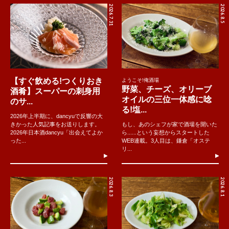
2026.7.31
2026.8.5
【すぐ飲める!つくりおき
ようこそ!俺酒場
野菜、チーズ、オリーブ
酒肴】スーパーの刺身用
オイルの三位一体感に唸
のサ...
る!塩...
2026年上半期に、dancyuで反響の大
きかった人気記事をお送りします。
もし、あのシェフが家で酒場を開いた
2026年日本酒dancyu「出会えてよか
ら......という妄想からスタートした
った...
WEB連載。3人目は、鎌倉「オステ
リ...
2026.8.3
2026.8.1