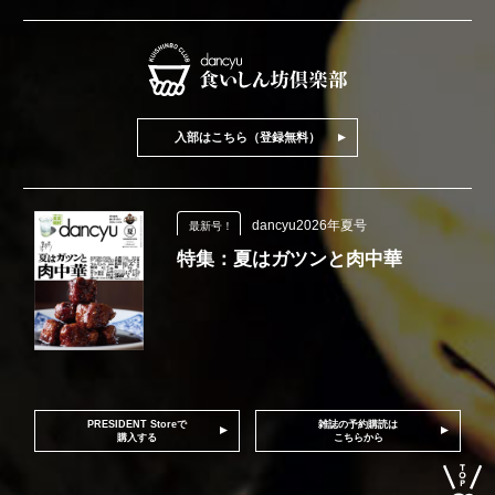
入部はこちら（登録無料）
dancyu2026年夏号
最新号！
特集：夏はガツンと肉中華
PRESIDENT Storeで
雑誌の予約購読は
購入する
こちらから