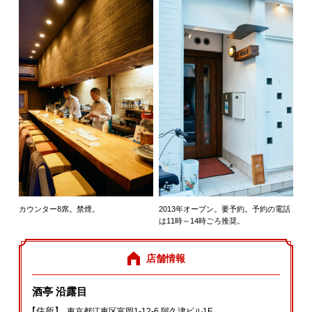
カウンター8席。禁煙。
2013年オープン。要予約。予約の電話
は11時～14時ごろ推奨。
店舗情報
酒亭 沿露目
【住所】
東京都江東区富岡1‐12‐6 阿久津ビル1F