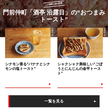
この連載の他の記事
門前仲町「酒亭 沿露目」の“おつまみ
トースト”
2022.11.03
2022.11.01
シナモン香る"バナナとシナ
シャクシャク美味しい"ごぼ
モンの塩トースト"
うとにんじんの金平トース
ト"
一覧を見る