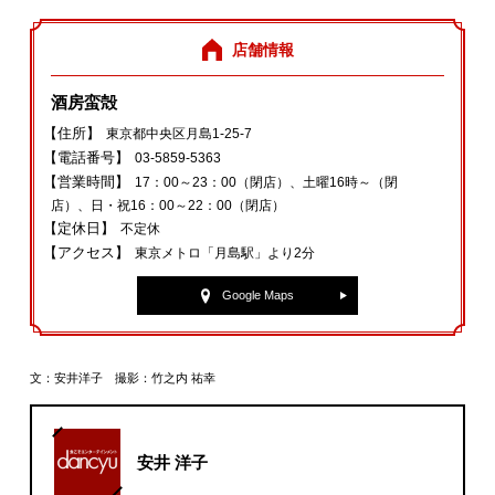
店舗情報
酒房蛮殻
【住所】
東京都中央区月島1‐25‐7
【電話番号】
03‐5859‐5363
【営業時間】
17：00～23：00（閉店）、土曜16時～（閉
店）、日・祝16：00～22：00（閉店）
【定休日】
不定休
【アクセス】
東京メトロ「月島駅」より2分
Google Maps
文：安井洋子 撮影：竹之内 祐幸
安井 洋子