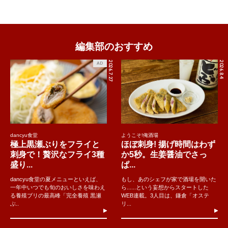
編集部のおすすめ
2026.7.27
2026.8.4
AD
dancyu食堂
ようこそ!俺酒場
極上黒瀬ぶりをフライと
ほぼ刺身! 揚げ時間はわず
刺身で！贅沢なフライ3種
か5秒。生姜醤油でさっ
盛り...
ぱ...
dancyu食堂の夏メニューといえば、
もし、あのシェフが家で酒場を開いた
一年中いつでも旬のおいしさを味わえ
ら......という妄想からスタートした
る養殖ブリの最高峰「完全養殖 黒瀬
WEB連載。3人目は、鎌倉「オステ
ぶ..
リ...