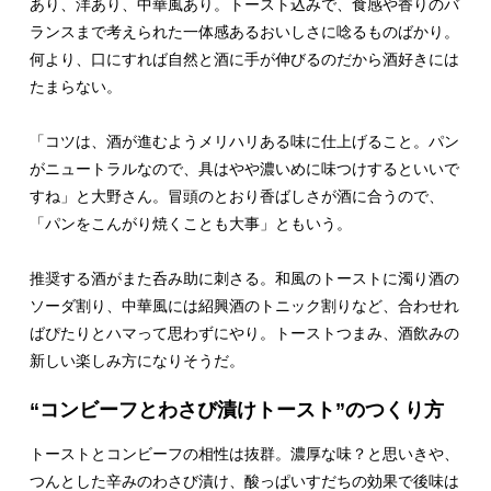
あり、洋あり、中華風あり。トースト込みで、食感や香りのバ
ランスまで考えられた一体感あるおいしさに唸るものばかり。
何より、口にすれば自然と酒に手が伸びるのだから酒好きには
たまらない。
「コツは、酒が進むようメリハリある味に仕上げること。パン
がニュートラルなので、具はやや濃いめに味つけするといいで
すね」と大野さん。冒頭のとおり香ばしさが酒に合うので、
「パンをこんがり焼くことも大事」ともいう。
推奨する酒がまた呑み助に刺さる。和風のトーストに濁り酒の
ソーダ割り、中華風には紹興酒のトニック割りなど、合わせれ
ばぴたりとハマって思わずにやり。トーストつまみ、酒飲みの
新しい楽しみ方になりそうだ。
“コンビーフとわさび漬けトースト”のつくり方
トーストとコンビーフの相性は抜群。濃厚な味？と思いきや、
つんとした辛みのわさび漬け、酸っぱいすだちの効果で後味は