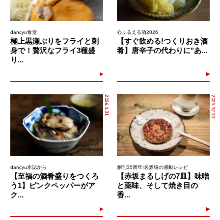
dancyu食堂
心ふるえる酒2026
極上黒瀬ぶりをフライと刺
【すぐ飲める!つくりおき酒
身で！贅沢なフライ3種盛
肴】唐辛子の代わりに"あ...
り...
2026.1.31
2025.12.22
dancyu本誌から
創刊35周年!名酒場の感動レシピ
【至福の酒肴盛りをつくろ
【赤坂まるしげの7皿】味噌
う1】ピンクペッパーがア
と薬味、そして焼き目の
ク...
香...