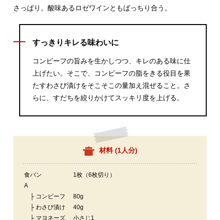
さっぱり。酸味あるロゼワインともばっちり合う。
すっきりキレる味わいに
コンビーフの旨みを生かしつつ、キレのある味に仕
上げたい。そこで、コンビーフの脂をきる役目を果
たすわさび漬けをそこそこの量加え混ぜること。さ
らに、すだちを絞りかけてスッキリ度を上げる。
材料 (
1人分
)
食パン
1枚（6枚切り）
A
├ コンビーフ
80g
├ わさび漬け
40g
├ マヨネーズ
小さじ1