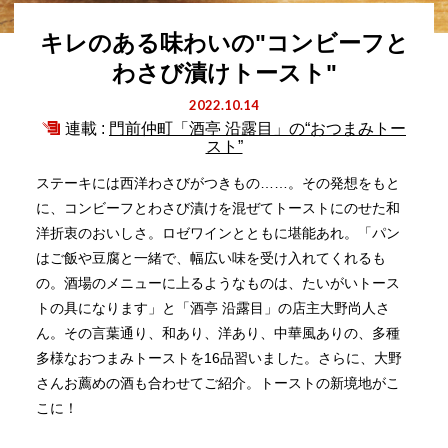
キレのある味わいの"コンビーフと
わさび漬けトースト"
2022.10.14
連載 :
門前仲町「酒亭 沿露目」の“おつまみトー
スト”
ステーキには西洋わさびがつきもの……。その発想をもと
に、コンビーフとわさび漬けを混ぜてトーストにのせた和
洋折衷のおいしさ。ロゼワインとともに堪能あれ。「パン
はご飯や豆腐と一緒で、幅広い味を受け入れてくれるも
の。酒場のメニューに上るようなものは、たいがいトース
トの具になります」と「酒亭 沿露目」の店主大野尚人さ
ん。その言葉通り、和あり、洋あり、中華風ありの、多種
多様なおつまみトーストを16品習いました。さらに、大野
さんお薦めの酒も合わせてご紹介。トーストの新境地がこ
こに！