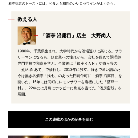
和洋折衷のトーストには、和食とも相性のいいロゼワインがよく合う。
教える人
「酒亭 沿露目」店主 大野尚人
1980年、千葉県生まれ。大学時代から酒場巡りに高じる。サラ
リーマンになるも、飲食業への憧れから、会社を辞めて調理師
専門学校で和食を学ぶ。卒業後は「銀座ＫＡＮ」や市ヶ谷の
「煮込 肴 あて」で修行し、2013年に独立。好きで通い詰めた
今は無き名酒亭「浅七」のあった門前仲町に「酒亭 沿露目」を
開いた。16年には同町にレモンサワーを看板にした「酒肆一
村」、22年には月島にホッピーに焦点を当てた「酒房蛮殻」を
展開。
この連載のほかの記事を読む