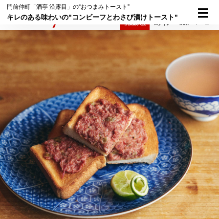
門前仲町「酒亭 沿露目」の“おつまみトースト”
キレのある味わいの"コンビーフとわさび漬けトースト"
検索
メニュー
倶楽部入会
ログイン