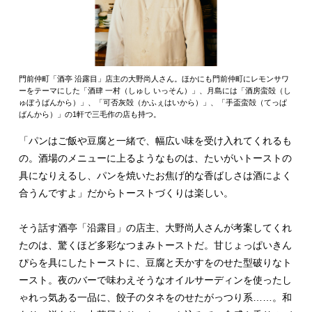
門前仲町「酒亭 沿露目」店主の大野尚人さん。ほかにも門前仲町にレモンサワ
ーをテーマにした「酒肆 一村（しゅし いっそん）」、月島には「酒房蛮殻（し
ゅぼうばんから）」、「可否灰殻（かふぇはいから）」、「手盃蛮殻（てっぱ
ばんから）」の1軒で三毛作の店も持つ。
「パンはご飯や豆腐と一緒で、幅広い味を受け入れてくれるも
の。酒場のメニューに上るようなものは、たいがいトーストの
具になりえるし、パンを焼いたお焦げ的な香ばしさは酒によく
合うんですよ」だからトーストづくりは楽しい。
そう話す酒亭「沿露目」の店主、大野尚人さんが考案してくれ
たのは、驚くほど多彩なつまみトーストだ。甘じょっぱいきん
ぴらを具にしたトーストに、豆腐と天かすをのせた型破りなト
ースト。夜のバーで味わえそうなオイルサーディンを使ったし
ゃれっ気ある一品に、餃子のタネをのせたがっつり系……。和