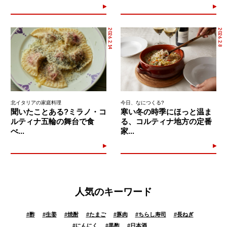
2026.2.14
2026.2.8
北イタリアの家庭料理
今日、なにつくる?
聞いたことある?ミラノ・コ
寒い冬の時季にほっと温ま
ルティナ五輪の舞台で食
る、コルティナ地方の定番
べ...
家...
人気のキーワード
#
酢
#
生姜
#
焼酎
#
たまご
#
豚肉
#
ちらし寿司
#
長ねぎ
#
にんにく
#
黒酢
#
日本酒