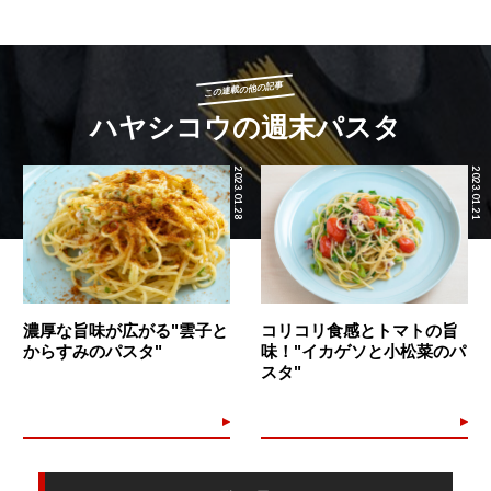
この連載の他の記事
ハヤシコウの週末パスタ
2023.01.28
2023.01.21
濃厚な旨味が広がる"雲子と
コリコリ食感とトマトの旨
からすみのパスタ"
味！"イカゲソと小松菜のパ
スタ"