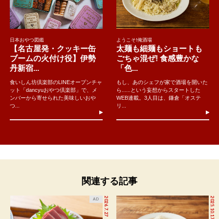
日本おやつ図鑑
ようこそ!俺酒場
【名古屋発・クッキー缶
太麺も細麺もショートも
ブームの火付け役】伊勢
ごちゃ混ぜ! 食感豊かな
丹新宿...
「色...
食いしん坊倶楽部のLINEオープンチャ
もし、あのシェフが家で酒場を開いた
ット「dancyuおやつ倶楽部」で、メ
ら......という妄想からスタートした
ンバーから寄せられた美味しいおや
WEB連載。3人目は、鎌倉「オステ
つ...
リ...
関連する記事
2026.7.27
2025.10.17
AD