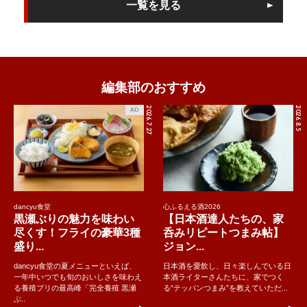
一覧を見る
編集部のおすすめ
2026.7.27
2026.8.5
AD
dancyu食堂
心ふるえる酒2026
黒瀬ぶりの魅力を味わい
【日本酒達人たちの、家
尽くす！フライの豪華3種
呑みリピートつまみ帖】
盛り...
ジョン...
dancyu食堂の夏メニューといえば、
日本酒を愛飲し、日々楽しんでいる日
一年中いつでも旬のおいしさを味わえ
本酒ライターさんたちに、家でつく
る養殖ブリの最高峰「完全養殖 黒瀬
る“テッパンつまみ”を教えていただ...
ぶ..