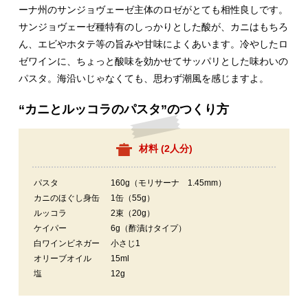
ーナ州のサンジョヴェーゼ主体のロゼがとても相性良しです。
サンジョヴェーゼ種特有のしっかりとした酸が、カニはもちろ
ん、エビやホタテ等の旨みや甘味によくあいます。冷やしたロ
ゼワインに、ちょっと酸味を効かせてサッパリとした味わいの
パスタ。海沿いじゃなくても、思わず潮風を感じますよ。
“カニとルッコラのパスタ”のつくり方
材料 (
2人分
)
パスタ
160g（モリサーナ 1.45mm）
カニのほぐし身缶
1缶（55g）
ルッコラ
2束（20g）
ケイパー
6g（酢漬けタイプ）
白ワインビネガー
小さじ1
オリーブオイル
15ml
塩
12g