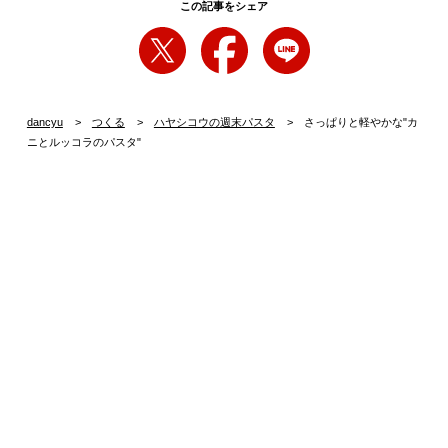
この記事をシェア
dancyu
つくる
ハヤシコウの週末パスタ
さっぱりと軽やかな"カ
ニとルッコラのパスタ"