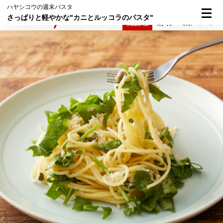
ハヤシコウの週末パスタ
さっぱりと軽やかな"カニとルッコラのパスタ"
検索
メニュー
倶楽部入会
ログイン