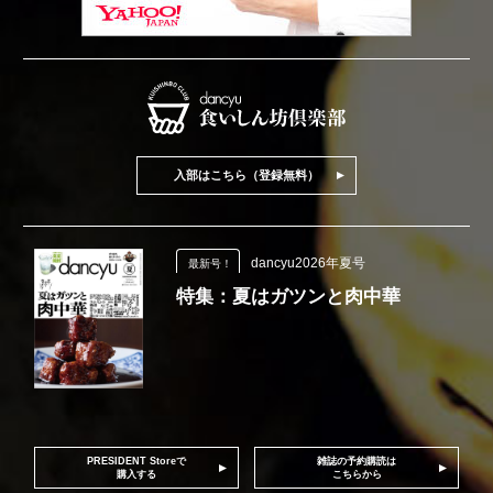
入部はこちら（登録無料）
dancyu2026年夏号
最新号！
特集：夏はガツンと肉中華
PRESIDENT Storeで
雑誌の予約購読は
購入する
こちらから