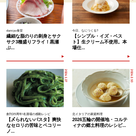
dancyu食堂
今日、なにつくる?
繊細な脂のりの刺身とサク
【シンプル・イズ・ベス
サク3種盛りフライ！黒瀬
ト】生クリーム不使用。本
ぶ...
場仕...
2026.1.27
2026.2.10
創刊35周年!名酒場の感動レシピ
北イタリアの家庭料理
【〆られないパスタ】爽快
2026五輪の開催地・コルテ
なセロリの苦味とペコリー
ィナの郷土料理のレシピ...
ノ...