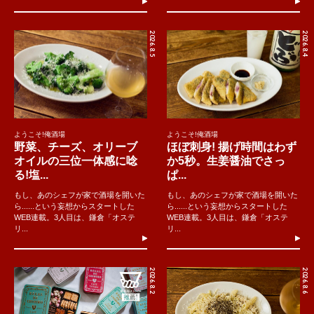
2026.8.5
2026.8.4
ようこそ!俺酒場
ようこそ!俺酒場
野菜、チーズ、オリーブ
ほぼ刺身! 揚げ時間はわず
オイルの三位一体感に唸
か5秒。生姜醤油でさっ
る!塩...
ぱ...
もし、あのシェフが家で酒場を開いた
もし、あのシェフが家で酒場を開いた
ら......という妄想からスタートした
ら......という妄想からスタートした
WEB連載。3人目は、鎌倉「オステ
WEB連載。3人目は、鎌倉「オステ
リ...
リ...
2026.8.2
2026.8.6