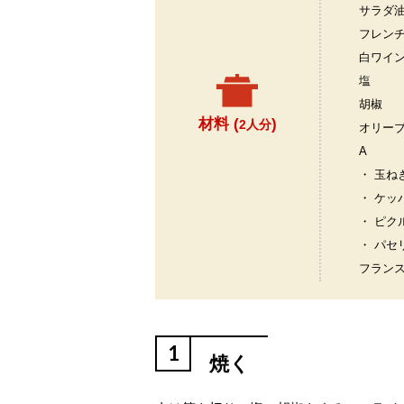
サラダ
フレン
白ワイ
塩
胡椒
材料 (
)
2人分
オリー
A
・ 玉ね
・ ケッ
・ ピク
・ パセ
フラン
1
焼く