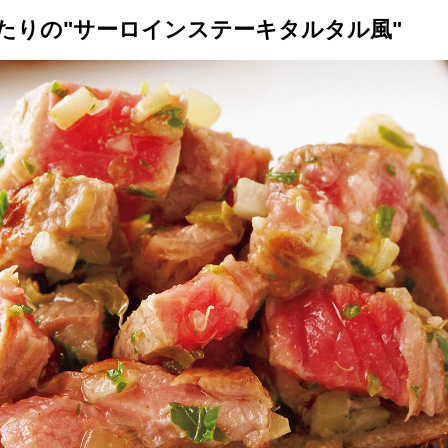
たりの"サーロインステーキタルタル風"
トップ
プロが教えるレシピ
厳選！店探し
食のストーリー