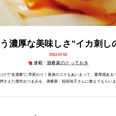
う濃厚な美味しさ"イカ刺し
2022.07.02
連載 :
酒肴家のとっておき
るだけで“名酒肴”に早変わり！黄身のコクもあいまって、重厚感あ
押さえた傑作おつまみを、酒肴家・稲垣知子さんに教えてもらい