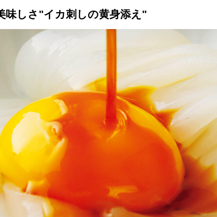
美味しさ"イカ刺しの黄身添え"
トップ
プロが教えるレシピ
厳選！店探し
食のストーリー