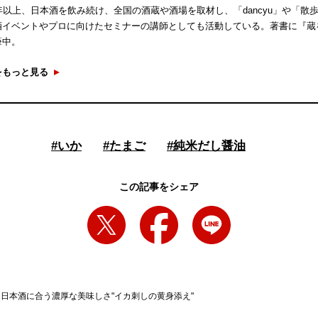
年以上、日本酒を飲み続け、全国の酒蔵や酒場を取材し、「dancyu」や「
酒イベントやプロに向けたセミナーの講師としても活動している。著書に『蔵
筆中。
をもっと見る
#
いか
#
たまご
#
純米だし醤油
この記事をシェア
日本酒に合う濃厚な美味しさ"イカ刺しの黄身添え"