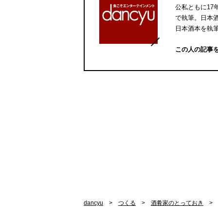
公私ともに17
で執筆。日本
日本酒本を執
この人の記事
dancyu
つくる
酒肴家のとっておき