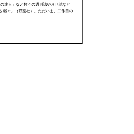
散歩の達人」など数々の週刊誌や月刊誌など
を継ぐ』（双葉社）。ただいま、二作目の