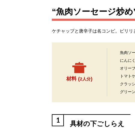
“魚肉ソーセージ炒め
ケチャップと唐辛子は名コンビ。ピリリ
魚肉ソ
にんに
オリー
トマト
材料 (
)
2人分
クラッ
グリー
1
具材の下ごしらえ