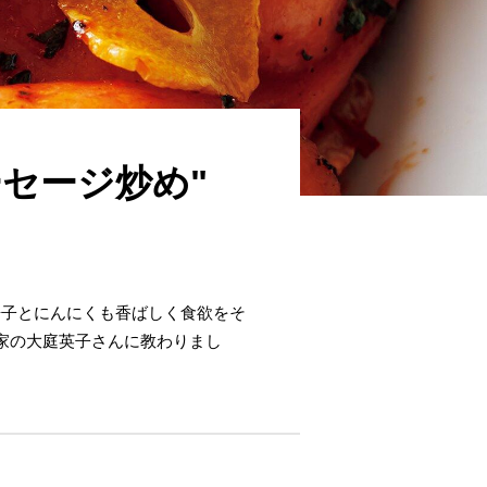
セージ炒め"
辛子とにんにくも香ばしく食欲をそ
家の大庭英子さんに教わりまし