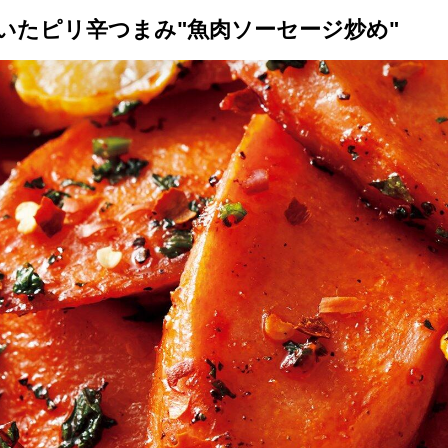
いたピリ辛つまみ"魚肉ソーセージ炒め"
トップ
プロが教えるレシピ
厳選！店探し
食のストーリー