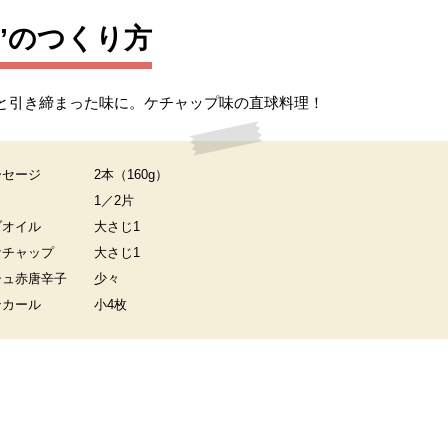
”のつくり方
と引き締まった味に。ケチャップ味の直球料理！
ーセージ
2本（160g）
く
1／2片
ブオイル
大さじ1
ケチャップ
大さじ1
シュ赤唐辛子
少々
ンカール
小4枚