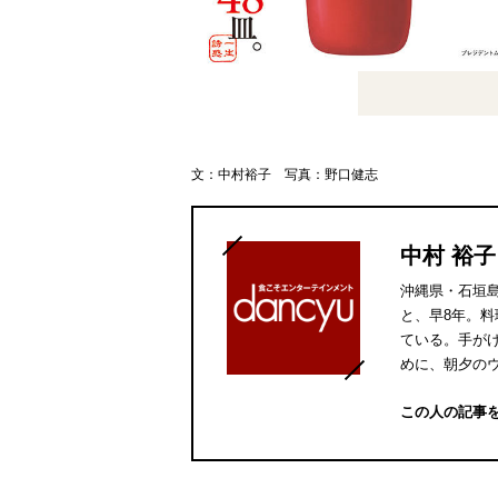
文：中村裕子 写真：野口健志
中村 裕子
沖縄県・石垣
と、早8年。
ている。手が
めに、朝夕の
この人の記事