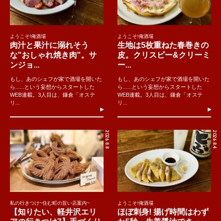
ようこそ!俺酒場
ようこそ!俺酒場
肉汁と果汁に溺れそう
生地は5枚重ねた春巻きの
な"おしゃれ焼き肉"。サ
皮。クリスピー&クリーミ
ンジョ...
ー...
もし、あのシェフが家で酒場を開いた
もし、あのシェフが家で酒場を開いた
ら......という妄想からスタートした
ら......という妄想からスタートした
WEB連載。3人目は、鎌倉「オステ
WEB連載。3人目は、鎌倉「オステ
リ...
リ...
2026.8.8
2026.8.4
私の行きつけ~住む町の旨い店案内~
ようこそ!俺酒場
【知りたい、軽井沢エリ
ほぼ刺身! 揚げ時間はわず