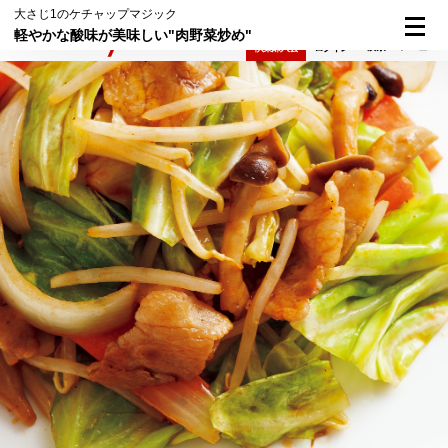
大さじ1のケチャップマジック
軽やかな酸味が美味しい"肉野菜炒め"
検索
メニュー
倶楽部入会
ログイン