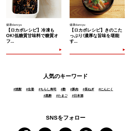
健康dancyu
健康dancyu
【ロカボレシピ】冷凍も
【ロカボレシピ】きのこた
OK!低糖質甘味料で糖質オ
っぷり!濃厚な旨味を堪能
フ...
す...
人気のキーワード
#
焼酎
#
生姜
#
ちらし寿司
#
酢
#
豚肉
#
長ねぎ
#
にんにく
#
黒酢
#
たまご
#
日本酒
SNSをフォロー