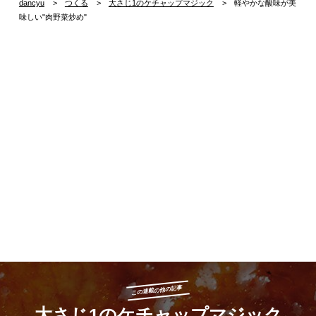
dancyu
つくる
大さじ1のケチャップマジック
軽やかな酸味が美
味しい"肉野菜炒め"
この連載の他の記事
大さじ1のケチャップマジック