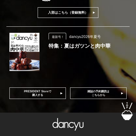
入部はこちら（登録無料）
dancyu2026年夏号
最新号！
特集：夏はガツンと肉中華
PRESIDENT Storeで
雑誌の予約購読は
購入する
こちらから