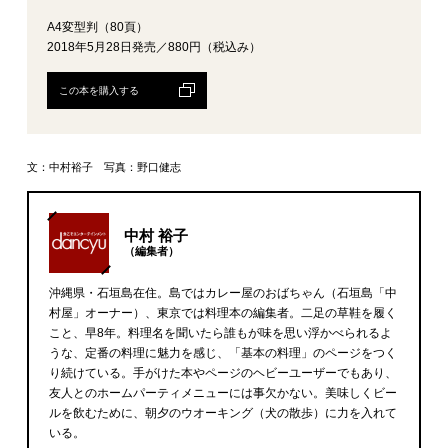
A4変型判（80頁）
2018年5月28日発売／880円（税込み）
この本を購入する
文：中村裕子 写真：野口健志
中村 裕子
（編集者）
沖縄県・石垣島在住。島ではカレー屋のおばちゃん（石垣島「中
村屋」オーナー）、東京では料理本の編集者。二足の草鞋を履く
こと、早8年。料理名を聞いたら誰もが味を思い浮かべられるよ
うな、定番の料理に魅力を感じ、「基本の料理」のページをつく
り続けている。手がけた本やページのヘビーユーザーでもあり、
友人とのホームパーティメニューには事欠かない。美味しくビー
ルを飲むために、朝夕のウオーキング（犬の散歩）に力を入れて
いる。