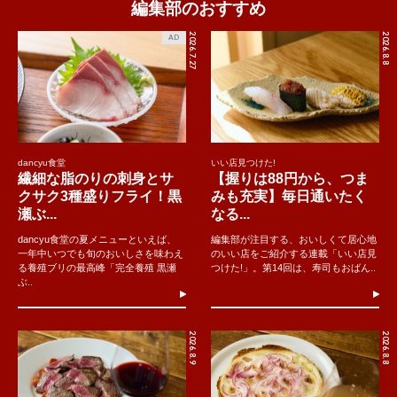
編集部のおすすめ
2026.7.27
2026.8.8
AD
dancyu食堂
いい店見つけた!
繊細な脂のりの刺身とサ
【握りは88円から、つま
クサク3種盛りフライ！黒
みも充実】毎日通いたく
瀬ぶ...
なる...
dancyu食堂の夏メニューといえば、
編集部が注目する、おいしくて居心地
一年中いつでも旬のおいしさを味わえ
のいい店をご紹介する連載「いい店見
る養殖ブリの最高峰「完全養殖 黒瀬
つけた!」。第14回は、寿司もおばん..
ぶ..
2026.8.9
2026.8.8