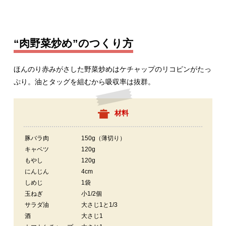
“肉野菜炒め”のつくり方
ほんのり赤みがさした野菜炒めはケチャップのリコピンがたっ
ぷり。油とタッグを組むから吸収率は抜群。
材料
豚バラ肉
150g（薄切り）
キャベツ
120g
もやし
120g
にんじん
4cm
しめじ
1袋
玉ねぎ
小1/2個
サラダ油
大さじ1と1/3
酒
大さじ1