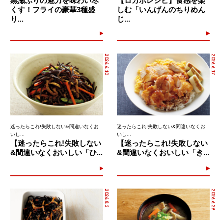
黒瀬ぶりの魅力を味わい尽
【ロカボレシピ】食感を楽
くす！フライの豪華3種盛
しむ「いんげんのちりめん
り...
じ...
2026.6.10
2026.6.17
迷ったらこれ!失敗しない&間違いなくお
迷ったらこれ!失敗しない&間違いなくお
いし...
いし...
【迷ったらこれ!失敗しない
【迷ったらこれ!失敗しない
&間違いなくおいしい「ひ...
&間違いなくおいしい「き...
2026.8.3
2026.6.29