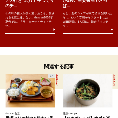
アの行きつけ7】手づくり
か5秒。生姜醤油でさっ
のチ...
ぱ...
その町の住人が長く通う店こそ、愛さ
もし、あのシェフが家で酒場を開いた
れる名店に違いない。dancyu2026年
ら......という妄想からスタートした
夏号では、「ラ・カーサ・ディ・テ
WEB連載。3人目は、鎌倉「オステ
ツ...
リ...
関連する記事
2026.7.27
2026.8.10
AD
dancyu食堂
健康dancyu