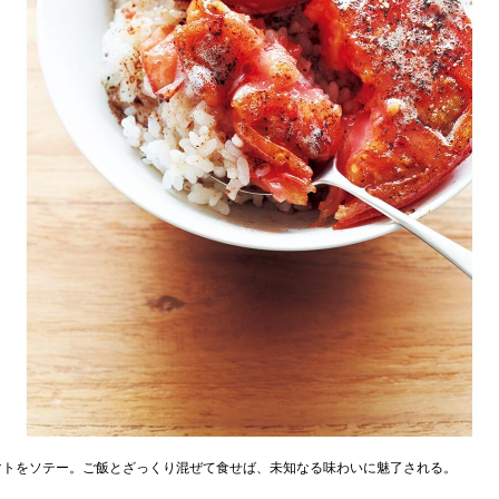
マトをソテー。ご飯とざっくり混ぜて食せば、未知なる味わいに魅了される。