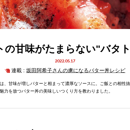
トの甘味がたまらない"バタト
2022.05.17
連載 :
坂田阿希子さんの虜になるバター丼レシピ
は、甘味が増しバターと相まって濃厚なソースに。ご飯との相性
魅力を放つバター丼の美味しいつくり方を教わりました。