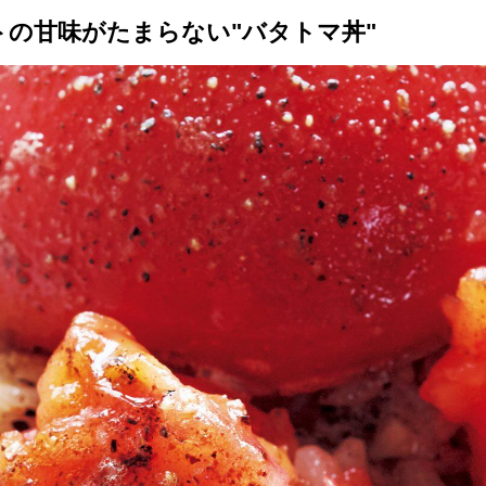
トの甘味がたまらない"バタトマ丼"
トップ
プロが教えるレシピ
厳選！店探し
食のストーリー