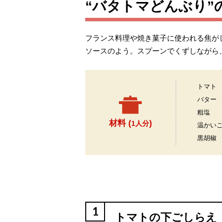
“バタトマどんぶり”
フランス料理や焼き菓子に使われる焦が
ソースのよう。スプーンでくずしながら
トマト
バター
粗塩
材料 (
)
1人分
温かい
黒胡椒
1
トマトの下ごしらえ