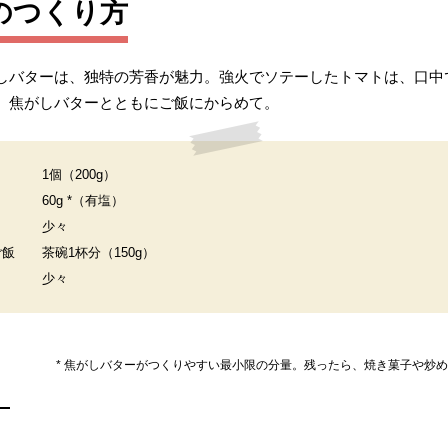
のつくり方
しバターは、独特の芳香が魅力。強火でソテーしたトマトは、口中
、焦がしバターとともにご飯にからめて。
1個（200g）
60g *（有塩）
少々
ご飯
茶碗1杯分（150g）
少々
* 焦がしバターがつくりやすい最小限の分量。残ったら、焼き菓子や炒