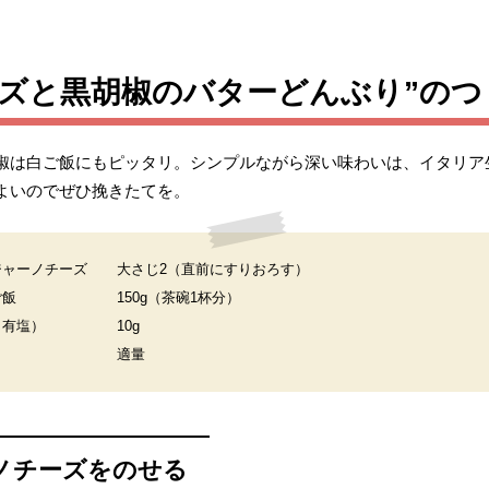
ーズと黒胡椒のバターどんぶり”のつ
椒は白ご飯にもピッタリ。シンプルながら深い味わいは、イタリア
よいのでぜひ挽きたてを。
ジャーノチーズ
大さじ2（直前にすりおろす）
ご飯
150g（茶碗1杯分）
（有塩）
10g
適量
ノチーズをのせる