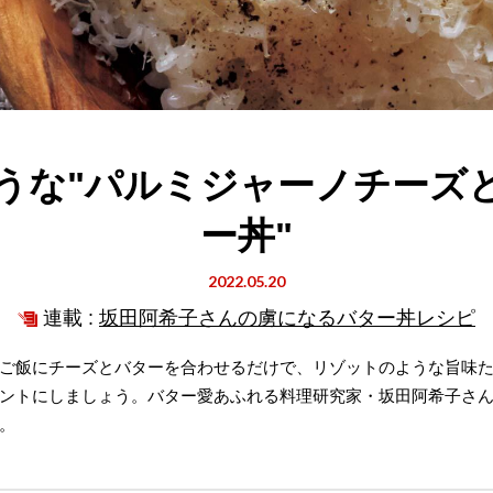
うな"パルミジャーノチーズ
ー丼"
2022.05.20
連載 :
坂田阿希子さんの虜になるバター丼レシピ
ご飯にチーズとバターを合わせるだけで、リゾットのような旨味
ントにしましょう。バター愛あふれる料理研究家・坂田阿希子さ
。