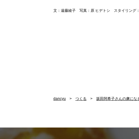
文：遠藤綾子 写真：原 ヒデトシ スタイリング
dancyu
つくる
坂田阿希子さんの虜にな