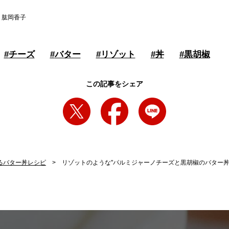
：肱岡香子
#
チーズ
#
バター
#
リゾット
#
丼
#
黒胡椒
この記事をシェア
るバター丼レシピ
リゾットのような"パルミジャーノチーズと黒胡椒のバター丼