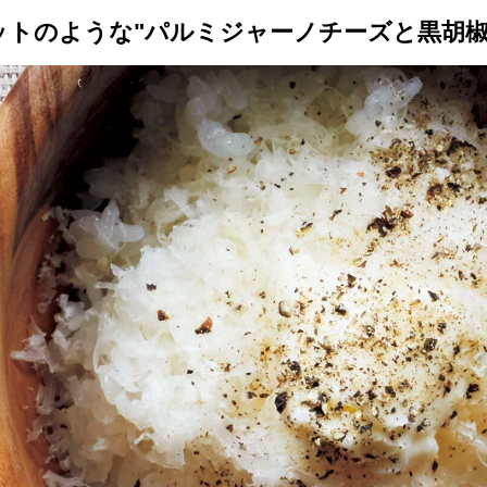
ットのような"パルミジャーノチーズと黒胡椒
トップ
プロが教えるレシピ
厳選！店探し
食のストーリー