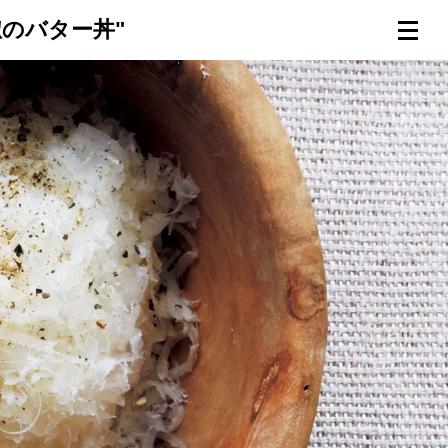
のバター丼"
連載一覧
倶楽部入会
（無料）
ログイン
検索
メニュー