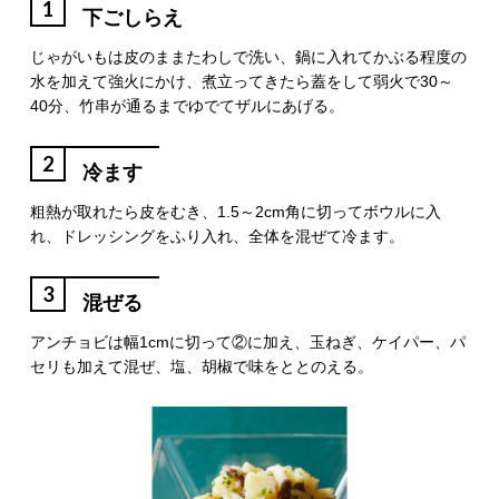
1
下ごしらえ
じゃがいもは皮のままたわしで洗い、鍋に入れてかぶる程度の
水を加えて強火にかけ、煮立ってきたら蓋をして弱火で30～
40分、竹串が通るまでゆでてザルにあげる。
2
冷ます
粗熱が取れたら皮をむき、1.5～2cm角に切ってボウルに入
れ、ドレッシングをふり入れ、全体を混ぜて冷ます。
3
混ぜる
アンチョビは幅1cmに切って②に加え、玉ねぎ、ケイパー、パ
セリも加えて混ぜ、塩、胡椒で味をととのえる。