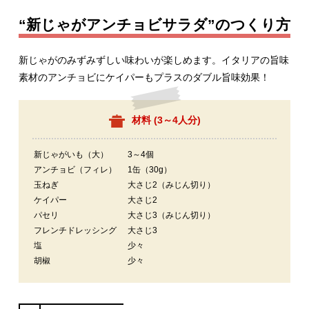
“新じゃがアンチョビサラダ”のつくり方
新じゃがのみずみずしい味わいが楽しめます。イタリアの旨味
素材のアンチョビにケイパーもプラスのダブル旨味効果！
材料 (
3～4人分
)
新じゃがいも（大）
3～4個
アンチョビ（フィレ）
1缶（30g）
玉ねぎ
大さじ2（みじん切り）
ケイパー
大さじ2
パセリ
大さじ3（みじん切り）
フレンチドレッシング
大さじ3
塩
少々
胡椒
少々