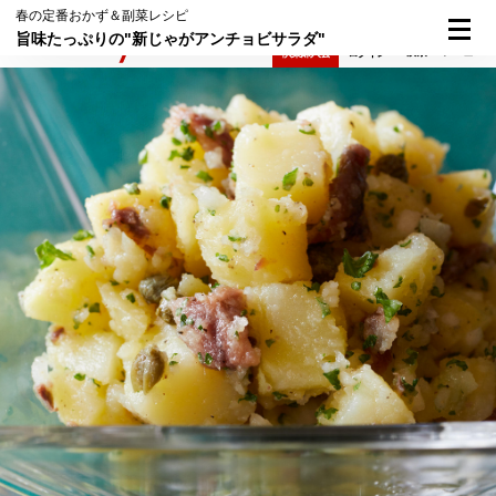
春の定番おかず＆副菜レシピ
旨味たっぷりの"新じゃがアンチョビサラダ"
検索
メニュー
倶楽部入会
ログイン