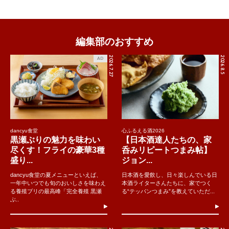
編集部のおすすめ
2026.7.27
2026.8.5
AD
dancyu食堂
心ふるえる酒2026
黒瀬ぶりの魅力を味わい
【日本酒達人たちの、家
尽くす！フライの豪華3種
呑みリピートつまみ帖】
盛り...
ジョン...
dancyu食堂の夏メニューといえば、
日本酒を愛飲し、日々楽しんでいる日
一年中いつでも旬のおいしさを味わえ
本酒ライターさんたちに、家でつく
る養殖ブリの最高峰「完全養殖 黒瀬
る“テッパンつまみ”を教えていただ...
ぶ..