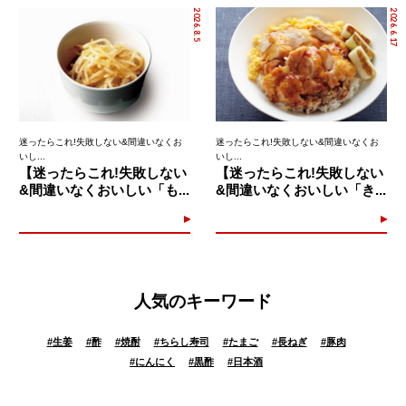
2026.8.5
2026.6.17
迷ったらこれ!失敗しない&間違いなくお
迷ったらこれ!失敗しない&間違いなくお
いし...
いし...
【迷ったらこれ!失敗しない
【迷ったらこれ!失敗しない
&間違いなくおいしい「も...
&間違いなくおいしい「き...
人気のキーワード
#
生姜
#
酢
#
焼酎
#
ちらし寿司
#
たまご
#
長ねぎ
#
豚肉
#
にんにく
#
黒酢
#
日本酒