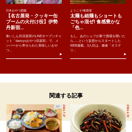
日本おやつ図鑑
ようこそ!俺酒場
【名古屋発・クッキー缶
太麺も細麺もショートも
ブームの火付け役】伊勢
ごちゃ混ぜ! 食感豊かな
丹新宿...
「色...
食いしん坊倶楽部のLINEオープンチャ
もし、あのシェフが家で酒場を開いた
ット「dancyuおやつ倶楽部」で、メ
ら......という妄想からスタートした
ンバーから寄せられた美味しいおや
WEB連載。3人目は、鎌倉「オステ
つ...
リ...
関連する記事
2026.7.27
2026.6.10
AD