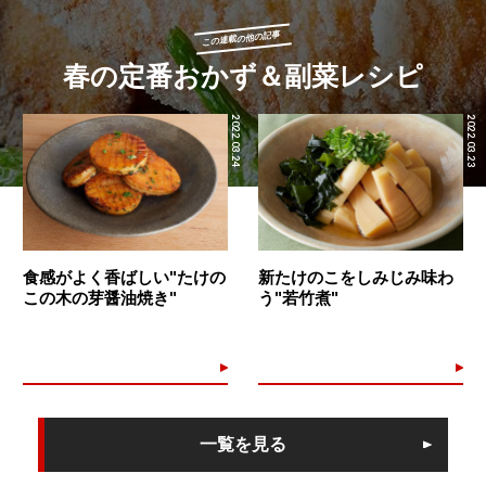
この連載の他の記事
春の定番おかず＆副菜レシピ
2022.03.24
2022.03.23
食感がよく香ばしい"たけの
新たけのこをしみじみ味わ
この木の芽醤油焼き"
う"若竹煮"
一覧を見る