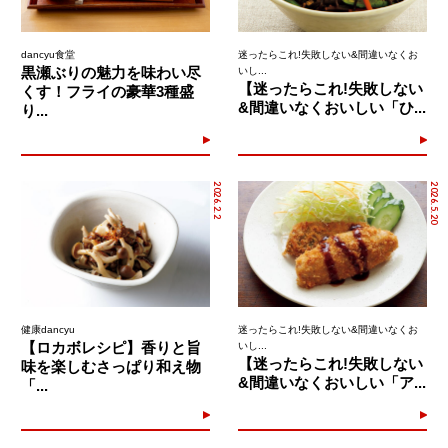
dancyu食堂
迷ったらこれ!失敗しない&間違いなくお
黒瀬ぶりの魅力を味わい尽
いし...
【迷ったらこれ!失敗しない
くす！フライの豪華3種盛
&間違いなくおいしい「ひ...
り...
2026.2.2
2026.5.20
健康dancyu
迷ったらこれ!失敗しない&間違いなくお
【ロカボレシピ】香りと旨
いし...
【迷ったらこれ!失敗しない
味を楽しむさっぱり和え物
&間違いなくおいしい「ア...
「...