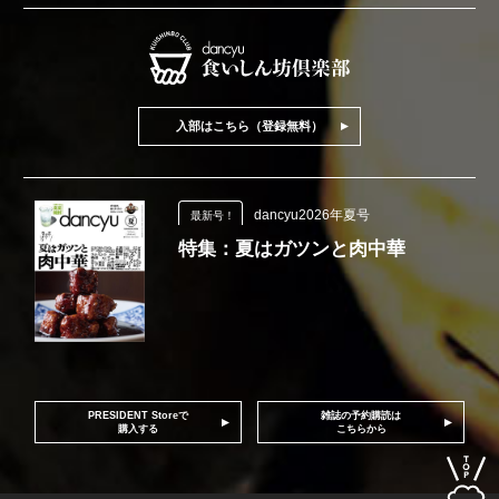
入部はこちら（登録無料）
dancyu2026年夏号
最新号！
特集：夏はガツンと肉中華
PRESIDENT Storeで
雑誌の予約購読は
購入する
こちらから