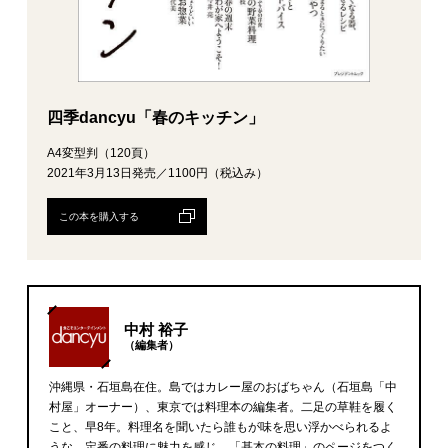
四季dancyu「春のキッチン」
A4変型判（120頁）
2021年3月13日発売／1100円（税込み）
この本を購入する
中村 裕子
（編集者）
沖縄県・石垣島在住。島ではカレー屋のおばちゃん（石垣島「中
村屋」オーナー）、東京では料理本の編集者。二足の草鞋を履く
こと、早8年。料理名を聞いたら誰もが味を思い浮かべられるよ
うな、定番の料理に魅力を感じ、「基本の料理」のページをつく