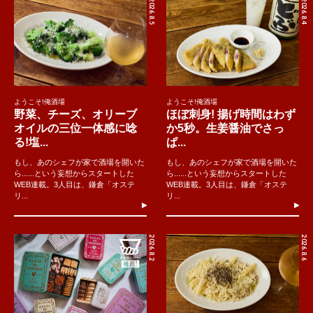
2026.8.5
2026.8.4
ようこそ!俺酒場
ようこそ!俺酒場
野菜、チーズ、オリーブ
ほぼ刺身! 揚げ時間はわず
オイルの三位一体感に唸
か5秒。生姜醤油でさっ
る!塩...
ぱ...
もし、あのシェフが家で酒場を開いた
もし、あのシェフが家で酒場を開いた
ら......という妄想からスタートした
ら......という妄想からスタートした
WEB連載。3人目は、鎌倉「オステ
WEB連載。3人目は、鎌倉「オステ
リ...
リ...
2026.8.2
2026.8.6