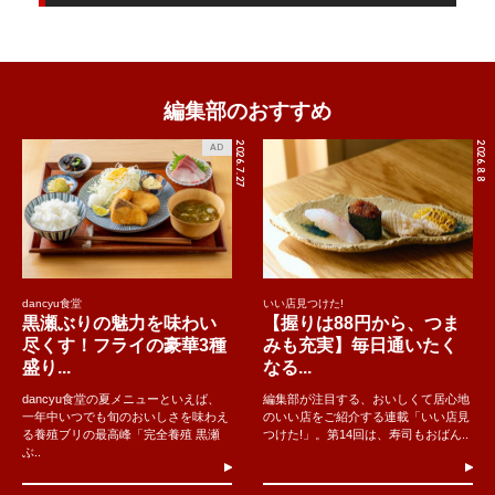
編集部のおすすめ
2026.7.27
2026.8.8
AD
dancyu食堂
いい店見つけた!
黒瀬ぶりの魅力を味わい
【握りは88円から、つま
尽くす！フライの豪華3種
みも充実】毎日通いたく
盛り...
なる...
dancyu食堂の夏メニューといえば、
編集部が注目する、おいしくて居心地
一年中いつでも旬のおいしさを味わえ
のいい店をご紹介する連載「いい店見
る養殖ブリの最高峰「完全養殖 黒瀬
つけた!」。第14回は、寿司もおばん..
ぶ..