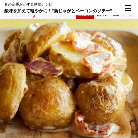
春の定番おかず＆副菜レシピ
酸味を加えて軽やかに！"新じゃがとベーコンのソテー"
検索
メニュー
倶楽部入会
ログイン