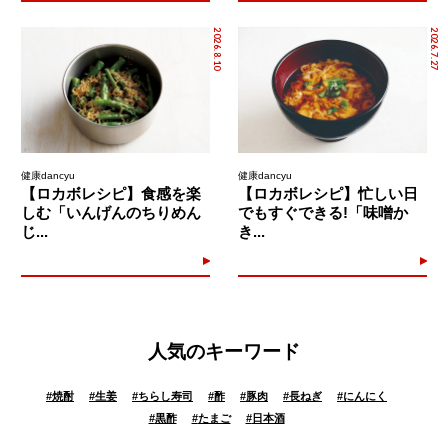
2026.8.10
2026.7.27
健康dancyu
健康dancyu
【ロカボレシピ】食感を楽
【ロカボレシピ】忙しい日
しむ「いんげんのちりめん
でもすぐできる!「味噌か
じ...
き...
人気のキーワード
#
焼酎
#
生姜
#
ちらし寿司
#
酢
#
豚肉
#
長ねぎ
#
にんにく
#
黒酢
#
たまご
#
日本酒