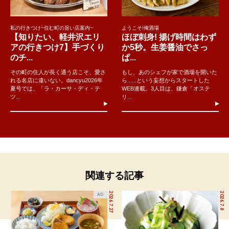
私の行きつけ~住む町の旨い店案内~
ようこそ!俺酒場
【知りたい、軽井沢エリ
ほぼ刺身! 揚げ時間はわず
アの行きつけ7】手づくり
か5秒。生姜醤油でさっ
のチ...
ぱ...
その町の住人が長く通う店こそ、愛さ
もし、あのシェフが家で酒場を開いた
れる名店に違いない。dancyu2026年
ら......という妄想からスタートした
夏号では、「ラ・カーサ・ディ・テ
WEB連載。3人目は、鎌倉「オステ
ツ...
リ...
関連する記事
2026.7.27
2026.7.8
AD