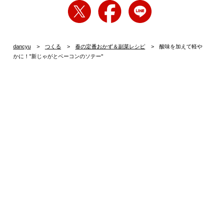
dancyu
つくる
春の定番おかず＆副菜レシピ
酸味を加えて軽や
かに！"新じゃがとベーコンのソテー"