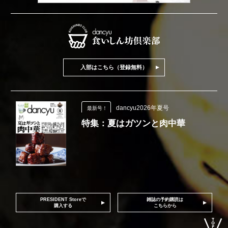
入部はこちら（登録無料）
dancyu2026年夏号
最新号！
特集：夏はガツンと肉中華
PRESIDENT Storeで
雑誌の予約購読は
購入する
こちらから