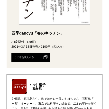
四季dancyu「春のキッチン」
A4変型判（120頁）
2021年3月13日発売／1100円（税込み）
この本を購入する
中村 裕子
（編集者）
沖縄県・石垣島在住。島ではカレー屋のおばちゃん（石垣島「中
村屋」オーナー）、東京では料理本の編集者。二足の草鞋を履く
こと、早8年。料理名を聞いたら誰もが味を思い浮かべられるよ