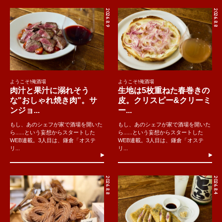
2026.8.9
2026.8.8
ようこそ!俺酒場
ようこそ!俺酒場
肉汁と果汁に溺れそう
生地は5枚重ねた春巻きの
な"おしゃれ焼き肉"。サ
皮。クリスピー&クリーミ
ンジョ...
ー...
もし、あのシェフが家で酒場を開いた
もし、あのシェフが家で酒場を開いた
ら......という妄想からスタートした
ら......という妄想からスタートした
WEB連載。3人目は、鎌倉「オステ
WEB連載。3人目は、鎌倉「オステ
リ...
リ...
2026.8.8
2026.8.4