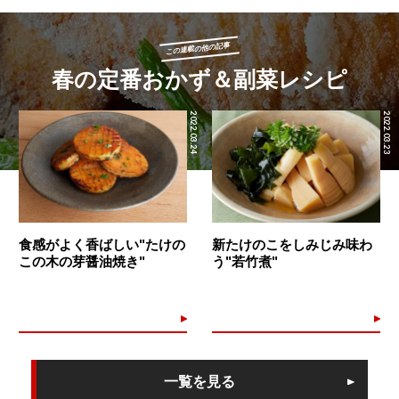
この連載の他の記事
春の定番おかず＆副菜レシピ
2022.03.24
2022.03.23
食感がよく香ばしい"たけの
新たけのこをしみじみ味わ
この木の芽醤油焼き"
う"若竹煮"
一覧を見る