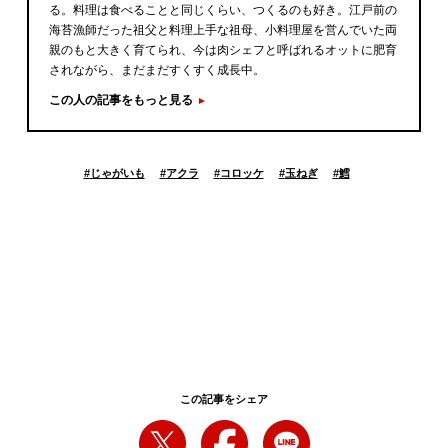
る。料理は食べることと同じくらい、つくるのも好き。江戸前の
海苔漁師だった祖父と料理上手な祖母、小料理屋を営んでいた両
親のもと大きく育てられ、今は肉シェフと呼ばれるオットに肥育
されながら、まだまだすくすく成長中。
この人の記事をもっと見る
#
じゃがいも
#
アクラ
#
コロッケ
#
玉ねぎ
#
鱈
この記事をシェア