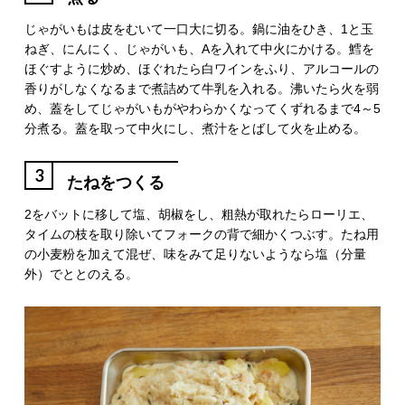
じゃがいもは皮をむいて一口大に切る。鍋に油をひき、1と玉
ねぎ、にんにく、じゃがいも、Aを入れて中火にかける。鱈を
ほぐすように炒め、ほぐれたら白ワインをふり、アルコールの
香りがしなくなるまで煮詰めて牛乳を入れる。沸いたら火を弱
め、蓋をしてじゃがいもがやわらかくなってくずれるまで4～5
分煮る。蓋を取って中火にし、煮汁をとばして火を止める。
3
たねをつくる
2をバットに移して塩、胡椒をし、粗熱が取れたらローリエ、
タイムの枝を取り除いてフォークの背で細かくつぶす。たね用
の小麦粉を加えて混ぜ、味をみて足りないようなら塩（分量
外）でととのえる。