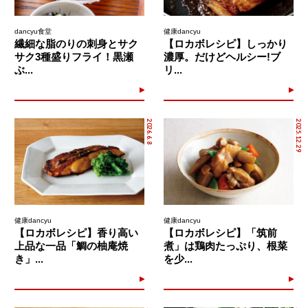
dancyu食堂
健康dancyu
繊細な脂のりの刺身とサク
【ロカボレシピ】しっかり
サク3種盛りフライ！黒瀬
濃厚。だけどヘルシー!ブ
ぶ...
リ...
2026.6.8
2025.12.29
健康dancyu
健康dancyu
【ロカボレシピ】香り高い
【ロカボレシピ】「筑前
上品な一品「鯛の柚庵焼
煮」は鶏肉たっぷり、根菜
き」...
を少...