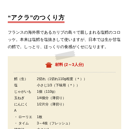
“アクラ”のつくり方
フランスの海外県であるカリブの島々で親しまれる塩鱈のコロ
ッケ。本来は塩鱈を塩抜きして使いますが、日本では生か甘塩
の鱈で。しっとり、ほっくりの食感がくせになります。
材料 (
2～3人分
)
鱈（生）
2切れ（1切れ110g程度（＊））
塩
小さじ1/3（下味用（＊））
じゃがいも
1個（110g）
玉ねぎ
1/4個分（薄切り）
にんにく
1/2片分（薄切り）
A
・ ローリエ
1枚
・ タイム
3～4枝（フレッシュ）