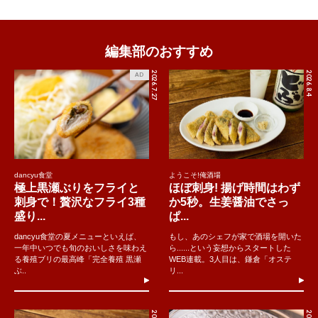
編集部のおすすめ
2026.7.27
2026.8.4
AD
dancyu食堂
ようこそ!俺酒場
極上黒瀬ぶりをフライと
ほぼ刺身! 揚げ時間はわず
刺身で！贅沢なフライ3種
か5秒。生姜醤油でさっ
盛り...
ぱ...
dancyu食堂の夏メニューといえば、
もし、あのシェフが家で酒場を開いた
一年中いつでも旬のおいしさを味わえ
ら......という妄想からスタートした
る養殖ブリの最高峰「完全養殖 黒瀬
WEB連載。3人目は、鎌倉「オステ
ぶ..
リ...