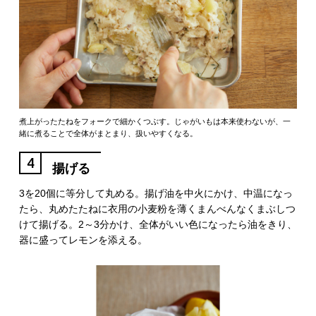
煮上がったたねをフォークで細かくつぶす。じゃがいもは本来使わないが、一
緒に煮ることで全体がまとまり、扱いやすくなる。
4
揚げる
3を20個に等分して丸める。揚げ油を中火にかけ、中温になっ
たら、丸めたたねに衣用の小麦粉を薄くまんべんなくまぶしつ
けて揚げる。2～3分かけ、全体がいい色になったら油をきり、
器に盛ってレモンを添える。