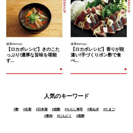
2026.6.29
2026.6.22
健康dancyu
健康dancyu
【ロカボレシピ】きのこた
【ロカボレシピ】香りが段
っぷり!濃厚な旨味を堪能
違い!手づくりポン酢で食
す...
べ...
人気のキーワード
#
酢
#
生姜
#
日本酒
#
焼酎
#
ちらし寿司
#
長ねぎ
#
たまご
#
豚肉
#
にんにく
#
黒酢