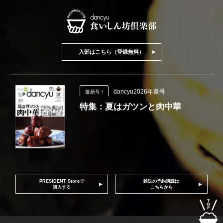
入部はこちら（登録無料）
dancyu2026年夏号
最新号！
特集：夏はガツンと肉中華
PRESIDENT Storeで
雑誌の予約購読は
購入する
こちらから