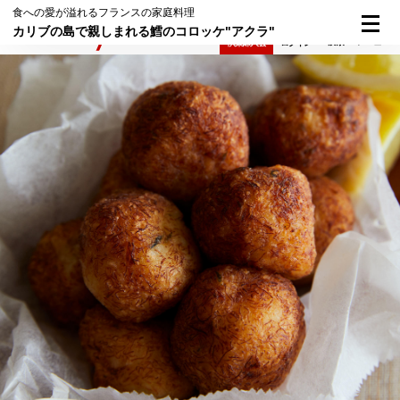
食への愛が溢れるフランスの家庭料理
カリブの島で親しまれる鱈のコロッケ"アクラ"
検索
メニュー
倶楽部入会
ログイン