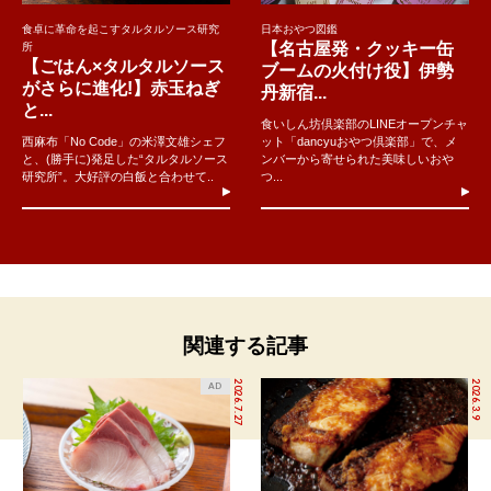
食卓に革命を起こすタルタルソース研究
日本おやつ図鑑
【名古屋発・クッキー缶
所
【ごはん×タルタルソース
ブームの火付け役】伊勢
がさらに進化!】赤玉ねぎ
丹新宿...
と...
食いしん坊倶楽部のLINEオープンチャ
西麻布「No Code」の米澤文雄シェフ
ット「dancyuおやつ倶楽部」で、メ
と、(勝手に)発足した“タルタルソース
ンバーから寄せられた美味しいおや
研究所”。大好評の白飯と合わせて..
つ...
関連する記事
2026.7.27
2026.3.9
AD