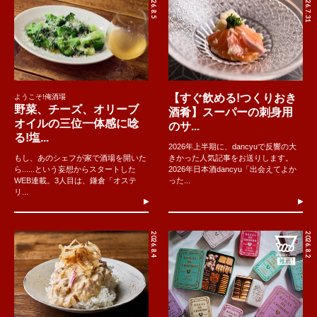
2026.8.5
2026.7.31
【すぐ飲める!つくりおき
ようこそ!俺酒場
野菜、チーズ、オリーブ
酒肴】スーパーの刺身用
オイルの三位一体感に唸
のサ...
る!塩...
2026年上半期に、dancyuで反響の大
もし、あのシェフが家で酒場を開いた
きかった人気記事をお送りします。
ら......という妄想からスタートした
2026年日本酒dancyu「出会えてよか
WEB連載。3人目は、鎌倉「オステ
った...
リ...
2026.8.4
2026.8.2