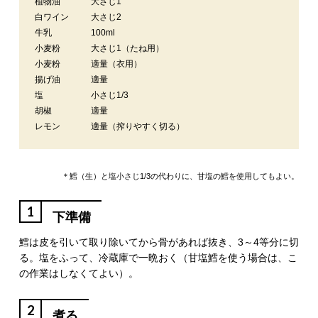
植物油
大さじ1
白ワイン
大さじ2
牛乳
100ml
小麦粉
大さじ1（たね用）
小麦粉
適量（衣用）
揚げ油
適量
塩
小さじ1/3
胡椒
適量
レモン
適量（搾りやすく切る）
＊鱈（生）と塩小さじ1/3の代わりに、甘塩の鱈を使用してもよい。
1
下準備
鱈は皮を引いて取り除いてから骨があれば抜き、3～4等分に切
る。塩をふって、冷蔵庫で一晩おく（甘塩鱈を使う場合は、こ
の作業はしなくてよい）。
2
煮る