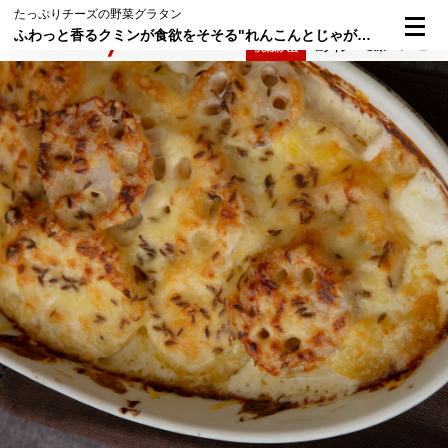
たっぷりチーズの野菜グラタン
ふわっと香るクミンが食欲をそそる"れんこんとじゃがいものクミングラタン"
検索
メニュー
倶楽部入会
ログイン