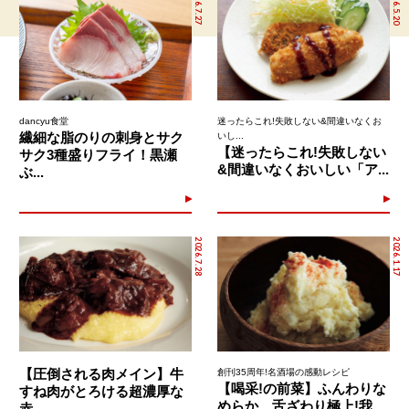
2026.7.27
2026.5.20
dancyu食堂
迷ったらこれ!失敗しない&間違いなくお
繊細な脂のりの刺身とサク
いし...
【迷ったらこれ!失敗しない
サク3種盛りフライ！黒瀬
&間違いなくおいしい「ア...
ぶ...
2026.7.28
2026.1.17
【圧倒される肉メイン】牛
創刊35周年!名酒場の感動レシピ
【喝采!の前菜】ふんわりな
すね肉がとろける超濃厚な
めらか、舌ざわり極上!我...
赤...