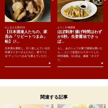
心ふるえる酒2026
ようこそ!俺酒場
【日本酒達人たちの、家
ほぼ刺身! 揚げ時間はわず
呑み「リピートつまみ」
か5秒。生姜醤油でさっ
帖】ジ...
ぱ...
日本酒を愛飲し、日々楽しんでいる日
もし、あのシェフが家で酒場を開いた
本酒ライターさんたちに、家でつく
ら......という妄想からスタートした
る“テッパンつまみ”を教えていただ...
WEB連載。3人目は、鎌倉「オステ
リ...
関連する記事
AD