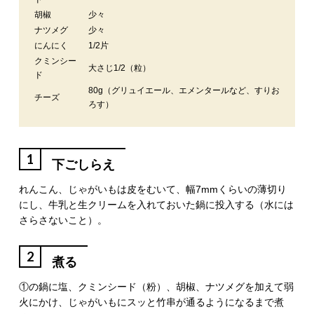
胡椒
少々
ナツメグ
少々
にんにく
1/2片
クミンシー
大さじ1/2（粒）
ド
80g（グリュイエール、エメンタールなど、すりお
チーズ
ろす）
1
下ごしらえ
れんこん、じゃがいもは皮をむいて、幅7mmくらいの薄切り
にし、牛乳と生クリームを入れておいた鍋に投入する（水には
さらさないこと）。
2
煮る
①の鍋に塩、クミンシード（粉）、胡椒、ナツメグを加えて弱
火にかけ、じゃがいもにスッと竹串が通るようになるまで煮