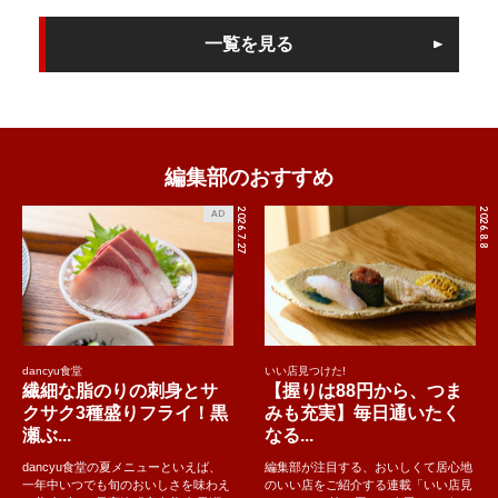
一覧を見る
編集部のおすすめ
2026.7.27
2026.8.8
AD
dancyu食堂
いい店見つけた!
繊細な脂のりの刺身とサ
【握りは88円から、つま
クサク3種盛りフライ！黒
みも充実】毎日通いたく
瀬ぶ...
なる...
dancyu食堂の夏メニューといえば、
編集部が注目する、おいしくて居心地
一年中いつでも旬のおいしさを味わえ
のいい店をご紹介する連載「いい店見