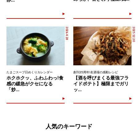
2026.4.28
2025.12.20
たまごスープ日めくりカレンダー
創刊35周年!名酒場の感動レシピ
ホクホクッ、ふわふわっ!食
【酒を呼びまくる最強フラ
感の緩急がクセになる
イドポテト】極限までガリ
「炒...
ッ...
人気のキーワード