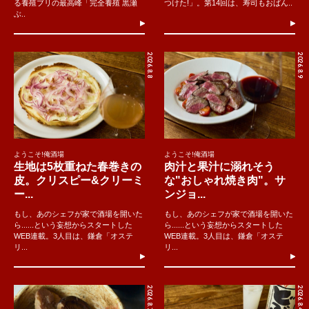
る養殖ブリの最高峰「完全養殖 黒瀬
つけた!」。第14回は、寿司もおばん..
ぶ..
2026.8.8
2026.8.9
ようこそ!俺酒場
ようこそ!俺酒場
生地は5枚重ねた春巻きの
肉汁と果汁に溺れそう
皮。クリスピー&クリーミ
な"おしゃれ焼き肉"。サ
ー...
ンジョ...
もし、あのシェフが家で酒場を開いた
もし、あのシェフが家で酒場を開いた
ら......という妄想からスタートした
ら......という妄想からスタートした
WEB連載。3人目は、鎌倉「オステ
WEB連載。3人目は、鎌倉「オステ
リ...
リ...
2026.8.7
2026.8.4