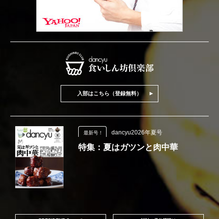
入部はこちら（登録無料）
dancyu2026年夏号
最新号！
特集：夏はガツンと肉中華