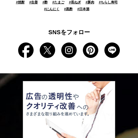
#
焼酎
#
生姜
#
酢
#
たまご
#
長ねぎ
#
豚肉
#
ちらし寿司
#
にんにく
#
黒酢
#
日本酒
SNSをフォロー