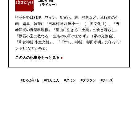
（ライター）
得意分野は料理、ワイン、食文化、旅、歴史など。単行本の企
画、編集、執筆に『日本料理 銀座小十』（世界文化社）、『野
﨑洋光の野菜料理帳』『里山に生きる「土樂」の食と暮らし』
『懐石小室に教わる 一生ものの和のおかず』（家の光協会)、
『和食神髄 小室光博』、『「すし」神髄 杉田孝明』(プレジデ
ント社)などがある。
この人の記事をもっと見る
#
じゃがいも
#
れんこん
#
クミン
#
グラタン
#
チーズ