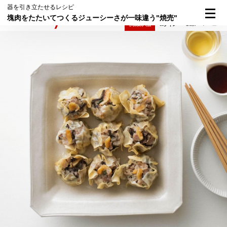
器を引き立たせるレシピ
塊肉をたたいてつくるジューシーさが一味違う"焼売"
検索
メニュー
倶楽部入会
ログイン