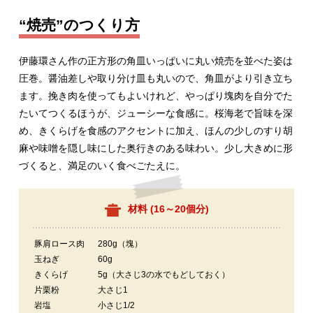
“焼売”のつくり方
伊藤環さん作の正方形の角皿いっぱいに丸い焼売を並べた姿は
圧巻。醤油差しや取り分け皿も丸いので、角皿がより引き立ち
ます。挽き肉を使ってもよいけれど、やっぱり塊肉を自分でた
たいてつくるほうが、ジューシーな食感に。桜海老で旨味を深
め、きくらげを食感のアクセントに加え、ほんの少しのすり胡
麻や味噌を隠し味にした奥行きのある味わい。少し大きめに形
づくると、満足のいく食べごたえに。
材料 (
16～20個分
)
豚肩ロース肉
280g（塊）
玉ねぎ
60g
きくらげ
5g（大さじ3の水でもどしておく）
片栗粉
大さじ1
岩塩
小さじ1/2