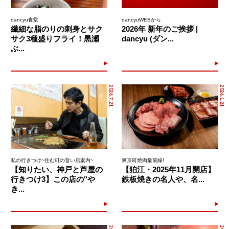
dancyu食堂
dancyuWEBから
繊細な脂のりの刺身とサク
2026年 新年のご挨拶 |
サク3種盛りフライ！黒瀬
dancyu (ダン...
ぶ...
2026.7.21
2026.1.21
私の行きつけ~住む町の旨い店案内~
東京町焼肉最前線!
【知りたい、神戸と芦屋の
【狛江・2025年11月開店】
行きつけ3】この店の"や
鉄板焼きの名人や、名...
き...