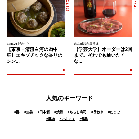
2026.6.15
2026.4.8
dancyu本誌から
東京町焼肉最前線!
【東京・清澄白河の肉中
【学芸大学】オーダーは2回
華】エキゾチックな香りの
まで。それでも通いたく
シン...
な...
人気のキーワード
#
酢
#
生姜
#
日本酒
#
焼酎
#
ちらし寿司
#
長ねぎ
#
たまご
#
豚肉
#
にんにく
#
黒酢