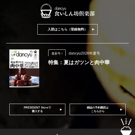
入部はこちら（登録無料）
dancyu2026年夏号
最新号！
特集：夏はガツンと肉中華
PRESIDENT Storeで
雑誌の予約購読は
購入する
こちらから