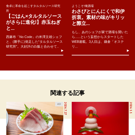
食卓に革命を起こすタルタルソース研究
ようこそ!俺酒場
わさびとにんにくで和伊
所
【ごはん×タルタルソース
折衷。素材の味がキリッ
がさらに進化!】赤玉ねぎ
と際立...
と...
もし、あのシェフが家で酒場を開いた
西麻布「No Code」の米澤文雄シェフ
ら......という妄想からスタートした
と、(勝手に)発足した“タルタルソース
WEB連載。3人目は、鎌倉「オステ
研究所”。大好評の白飯と合わせて..
リ...
関連する記事
2026.7.27
2026.1.1
AD