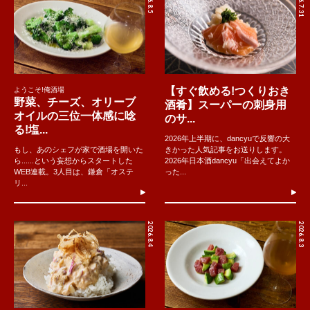
2026.7.31
【すぐ飲める!つくりおき
ようこそ!俺酒場
野菜、チーズ、オリーブ
酒肴】スーパーの刺身用
オイルの三位一体感に唸
のサ...
る!塩...
2026年上半期に、dancyuで反響の大
もし、あのシェフが家で酒場を開いた
きかった人気記事をお送りします。
ら......という妄想からスタートした
2026年日本酒dancyu「出会えてよか
WEB連載。3人目は、鎌倉「オステ
った...
リ...
2026.8.4
2026.8.3