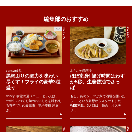
編集部のおすすめ
2026.7.27
2026.8.4
AD
dancyu食堂
ようこそ!俺酒場
黒瀬ぶりの魅力を味わい
ほぼ刺身! 揚げ時間はわず
尽くす！フライの豪華3種
か5秒。生姜醤油でさっ
盛り...
ぱ...
dancyu食堂の夏メニューといえば、
もし、あのシェフが家で酒場を開いた
一年中いつでも旬のおいしさを味わえ
ら......という妄想からスタートした
る養殖ブリの最高峰「完全養殖 黒瀬
WEB連載。3人目は、鎌倉「オステ
ぶ..
リ...
2026.8.5