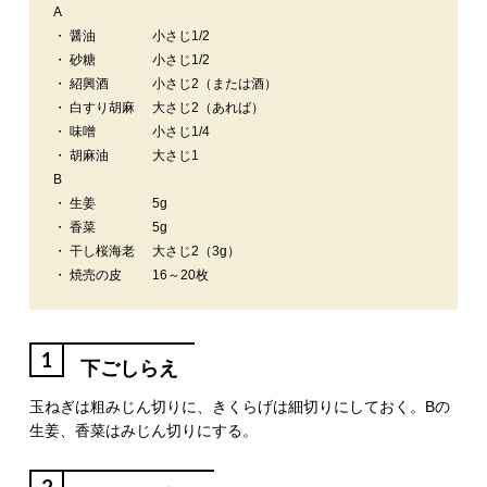
A
・ 醤油
小さじ1/2
・ 砂糖
小さじ1/2
・ 紹興酒
小さじ2（または酒）
・ 白すり胡麻
大さじ2（あれば）
・ 味噌
小さじ1/4
・ 胡麻油
大さじ1
B
・ 生姜
5g
・ 香菜
5g
・ 干し桜海老
大さじ2（3g）
・ 焼売の皮
16～20枚
1
下ごしらえ
玉ねぎは粗みじん切りに、きくらげは細切りにしておく。Bの
生姜、香菜はみじん切りにする。