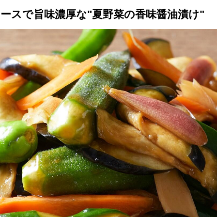
ースで旨味濃厚な"夏野菜の香味醤油漬け"
トップ
プロが教えるレシピ
厳選！店探し
食のストーリー