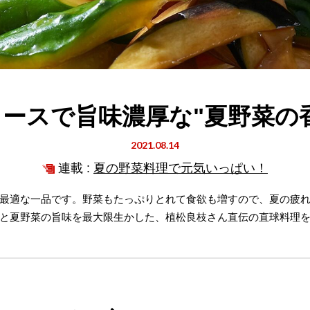
ースで旨味濃厚な"夏野菜の
2021.08.14
連載 :
夏の野菜料理で元気いっぱい！
最適な一品です。野菜もたっぷりとれて食欲も増すので、夏の疲
と夏野菜の旨味を最大限生かした、植松良枝さん直伝の直球料理