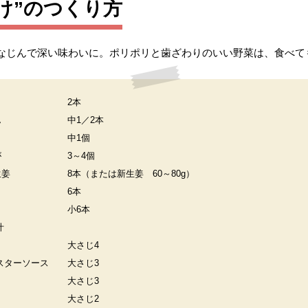
け”のつくり方
なじんで深い味わいに。ポリポリと歯ざわりのいい野菜は、食べて
り
2本
ん
中1／2本
中1個
が
3～4個
生姜
8本（または新生姜 60～80g）
う
6本
小6本
汁
大さじ4
スターソース
大さじ3
大さじ3
大さじ2