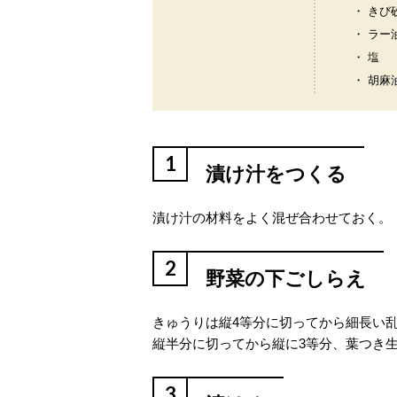
・ きび
・ ラー
・ 塩
・ 胡麻
1
漬け汁をつくる
漬け汁の材料をよく混ぜ合わせておく。
2
野菜の下ごしらえ
きゅうりは縦4等分に切ってから細長い
縦半分に切ってから縦に3等分、葉つき
3