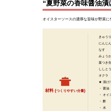
“夏野菜の香味醤油漬
オイスターソースの濃厚な旨味が野菜に
きゅう
にんじ
なす
みょう
葉つき
ししと
オクラ
★ 漬け
・ 醤油
材料 (
)
つくりやすい分量
・ オイ
・ 酢
・ 水