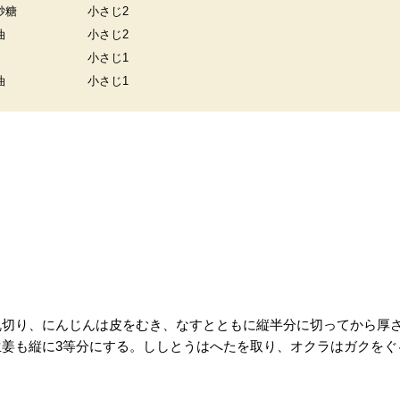
砂糖
小さじ2
油
小さじ2
小さじ1
油
小さじ1
乱切り、にんじんは皮をむき、なすとともに縦半分に切ってから厚さ
生姜も縦に3等分にする。ししとうはへたを取り、オクラはガクをぐ