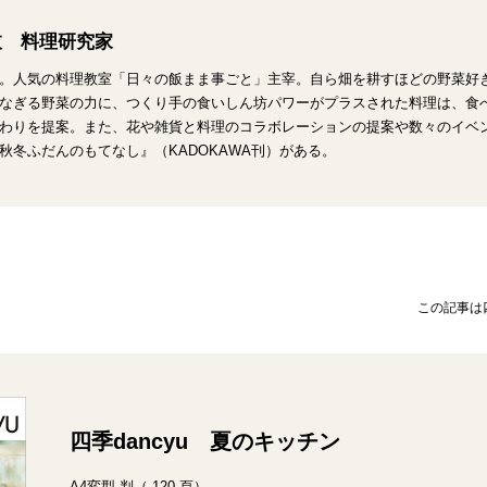
枝 料理研究家
。人気の料理教室「日々の飯まま事ごと」主宰。自ら畑を耕すほどの野菜好
なぎる野菜の力に、つくり手の食いしん坊パワーがプラスされた料理は、食
わりを提案。また、花や雑貨と料理のコラボレーションの提案や数々のイベ
秋冬ふだんのもてなし』（KADOKAWA刊）がある。
この記事は
四季dancyu 夏のキッチン
A4変型 判（ 120 頁）