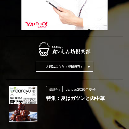
入部はこちら（登録無料）
dancyu2026年夏号
最新号！
特集：夏はガツンと肉中華