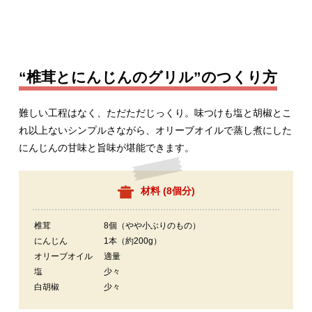
“椎茸とにんじんのグリル”のつくり方
難しい工程はなく、ただただじっくり。味つけも塩と胡椒とこ
れ以上ないシンプルさながら、オリーブオイルで蒸し煮にした
にんじんの甘味と旨味が堪能できます。
材料 (
8個分
)
椎茸
8個（やや小ぶりのもの）
にんじん
1本（約200g）
オリーブオイル
適量
塩
少々
白胡椒
少々