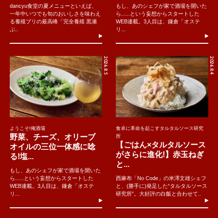
dancyu食堂の夏メニューといえば、
もし、あのシェフが家で酒場を開いた
一年中いつでも旬のおいしさを味わえ
ら......という妄想からスタートした
る養殖ブリの最高峰「完全養殖 黒瀬
WEB連載。3人目は、鎌倉「オステ
ぶ..
リ...
2026.8.5
2026.8.4
ようこそ!俺酒場
食卓に革命を起こすタルタルソース研究
野菜、チーズ、オリーブ
所
【ごはん×タルタルソース
オイルの三位一体感に唸
がさらに進化!】赤玉ねぎ
る!塩...
と...
もし、あのシェフが家で酒場を開いた
ら......という妄想からスタートした
西麻布「No Code」の米澤文雄シェフ
WEB連載。3人目は、鎌倉「オステ
と、(勝手に)発足した“タルタルソース
リ...
研究所”。大好評の白飯と合わせて..