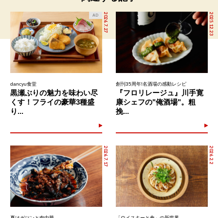
2026.7.27
2025.12.23
AD
dancyu食堂
創刊35周年!名酒場の感動レシピ
黒瀬ぶりの魅力を味わい尽
『フロリレージュ』川手寛
くす！フライの豪華3種盛
康シェフの"俺酒場"。粗
り...
挽...
2026.7.17
2026.2.2
夏はガツンと肉中華
「ウイスキーと食」の新世界