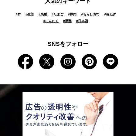
人気のキーワード
#
酢
#
生姜
#
焼酎
#
たまご
#
豚肉
#
ちらし寿司
#
長ねぎ
#
にんにく
#
黒酢
#
日本酒
SNSをフォロー