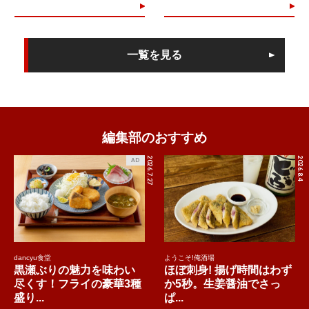
一覧を見る
編集部のおすすめ
2026.7.27
2026.8.4
AD
dancyu食堂
ようこそ!俺酒場
黒瀬ぶりの魅力を味わい
ほぼ刺身! 揚げ時間はわず
尽くす！フライの豪華3種
か5秒。生姜醤油でさっ
盛り...
ぱ...