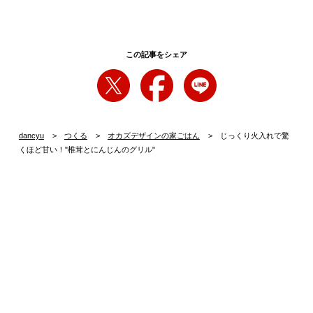
この記事をシェア
dancyu
つくる
オカズデザインの家ごはん
じっくり火入れで驚
くほど甘い！"椎茸とにんじんのグリル"