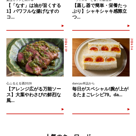
【「なす」は油が旨くする
【蒸し器で簡単・栄養たっ
1】パワフルな揚げなすの
ぷり】シャキシャキ感際立
コ...
つ...
2026.2.19
2026.3.6
心ふるえる酒2026
dancyu本誌から
【アレンジ広がる万能ソー
毎日がスペシャル!腕が上が
ス】大葉やわさびの鮮烈な
るたまごレシピ79。da...
風...