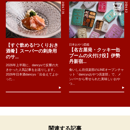
2026.7.31
2026.8.2
【すぐ飲める!つくりおき
日本おやつ図鑑
【名古屋発・クッキー缶
酒肴】スーパーの刺身用
ブームの火付け役】伊勢
のサ...
丹新宿...
2026年上半期に、dancyuで反響の大
きかった人気記事をお送りします。
食いしん坊倶楽部のLINEオープンチャ
2026年日本酒dancyu「出会えてよか
ット「dancyuおやつ倶楽部」で、メ
った...
ンバーから寄せられた美味しいおや
つ...
関連する記事