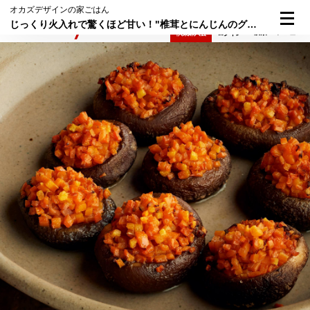
オカズデザインの家ごはん
じっくり火入れで驚くほど甘い！"椎茸とにんじんのグリル"
検索
メニュー
倶楽部入会
ログイン