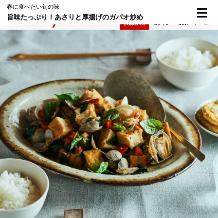
春に食べたい旬の味
旨味たっぷり！あさりと厚揚げのガパオ炒め
検索
メニュー
倶楽部入会
ログイン