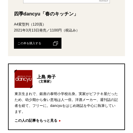
四季dancyu「春のキッチン」
A4変型判（120頁）
2021年3月13日発売／1100円（税込み）
この本を購入する
上島 寿子
（文筆家）
東京生まれで、銀座の泰明小学校出身。実家がビフテキ屋だった
ため、幼少期から食い意地は人一倍。洋酒メーカー、週刊誌の記
者を経て、フリーに。dancyuをはじめ雑誌を中心に執筆してい
ます。
この人の記事をもっと見る