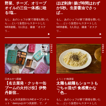
野菜、チーズ、オリーブ
ほぼ刺身! 揚げ時間はわず
オイルの三位一体感に唸
か5秒。生姜醤油でさっ
る!塩...
ぱ...
もし、あのシェフが家で酒場を開いた
もし、あのシェフが家で酒場を開いた
ら......という妄想からスタートした
ら......という妄想からスタートした
WEB連載。3人目は、鎌倉「オステ
WEB連載。3人目は、鎌倉「オステ
リ...
リ...
2026.8.2
2026.8.6
日本おやつ図鑑
ようこそ!俺酒場
【名古屋発・クッキー缶
太麺も細麺もショートも
ブームの火付け役】伊勢
ごちゃ混ぜ! 食感豊かな
丹新宿...
「色...
食いしん坊倶楽部のLINEオープンチャ
もし、あのシェフが家で酒場を開いた
ット「dancyuおやつ倶楽部」で、メ
ら......という妄想からスタートした