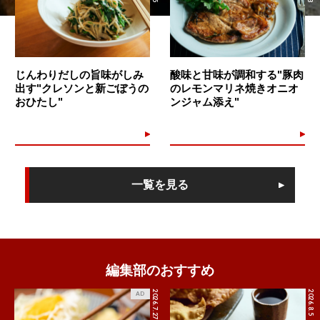
じんわりだしの旨味がしみ
酸味と甘味が調和する"豚肉
出す"クレソンと新ごぼうの
のレモンマリネ焼きオニオ
おひたし"
ンジャム添え"
一覧を見る
編集部のおすすめ
2026.7.27
2026.8.5
AD