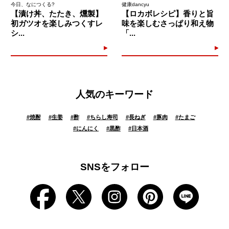
今日、なにつくる?
健康dancyu
【漬け丼、たたき、燻製】
【ロカボレシピ】香りと旨
初ガツオを楽しみつくすレ
味を楽しむさっぱり和え物
シ...
「...
人気のキーワード
#
焼酎
#
生姜
#
酢
#
ちらし寿司
#
長ねぎ
#
豚肉
#
たまご
#
にんにく
#
黒酢
#
日本酒
SNSをフォロー