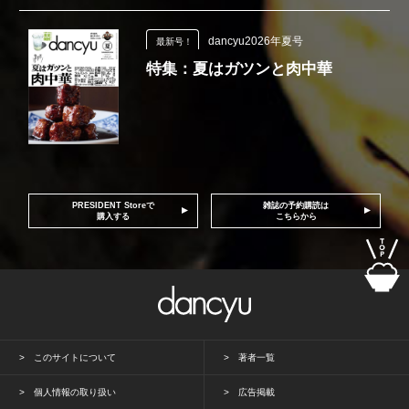
dancyu2026年夏号
最新号！
特集：夏はガツンと肉中華
PRESIDENT Storeで
雑誌の予約購読は
購入する
こちらから
このサイトについて
著者一覧
個人情報の取り扱い
広告掲載