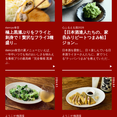
dancyu食堂
心ふるえる酒2026
極上黒瀬ぶりをフライと
【日本酒達人たちの、家
刺身で！贅沢なフライ3種
呑みリピートつまみ帖】
盛り...
ジョン...
dancyu食堂の夏メニューといえば、
日本酒を愛飲し、日々楽しんでいる日
一年中いつでも旬のおいしさを味わえ
本酒ライターさんたちに、家でつく
る養殖ブリの最高峰「完全養殖 黒瀬
る“テッパンつまみ”を教えていただ...
ぶ..
2026.8.5
2026.8.4
ようこそ!俺酒場
ようこそ!俺酒場