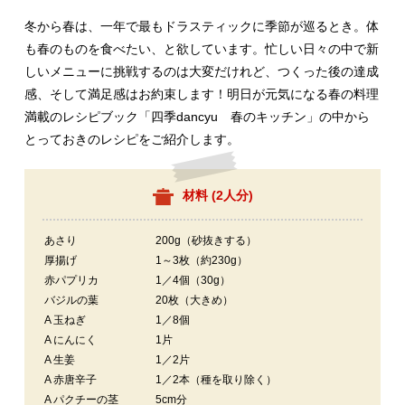
冬から春は、一年で最もドラスティックに季節が巡るとき。体
も春のものを食べたい、と欲しています。忙しい日々の中で新
しいメニューに挑戦するのは大変だけれど、つくった後の達成
感、そして満足感はお約束します！明日が元気になる春の料理
満載のレシピブック「四季dancyu 春のキッチン」の中から
とっておきのレシピをご紹介します。
材料 (
2人分
)
あさり
200g（砂抜きする）
厚揚げ
1～3枚（約230g）
赤パプリカ
1／4個（30g）
バジルの葉
20枚（大きめ）
A 玉ねぎ
1／8個
A にんにく
1片
A 生姜
1／2片
A 赤唐辛子
1／2本（種を取り除く）
A パクチーの茎
5cm分