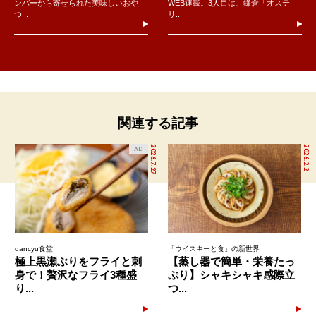
ンバーから寄せられた美味しいおや
WEB連載。3人目は、鎌倉「オステ
つ...
リ...
関連する記事
2026.7.27
2026.2.2
AD
dancyu食堂
「ウイスキーと食」の新世界
極上黒瀬ぶりをフライと刺
【蒸し器で簡単・栄養たっ
身で！贅沢なフライ3種盛
ぷり】シャキシャキ感際立
り...
つ...