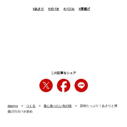
#
あさり
#
ガパオ
#
バジル
#
厚揚げ
この記事をシェア
dancyu
つくる
春に食べたい旬の味
旨味たっぷり！あさりと厚
揚げのガパオ炒め