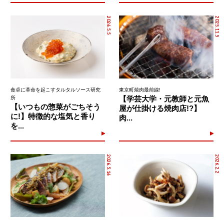
2026.5.5
2025.11.5
食卓に革命を起こすタルタルソース研究
東京町焼肉最前線!
【学芸大学・元教師と元魚
所
【いつもの惣菜がごちそう
屋が仕掛ける焼肉店!?】
に!】特徴的な塩気と香り
肉...
を...
2026.5.16
2026.2.2