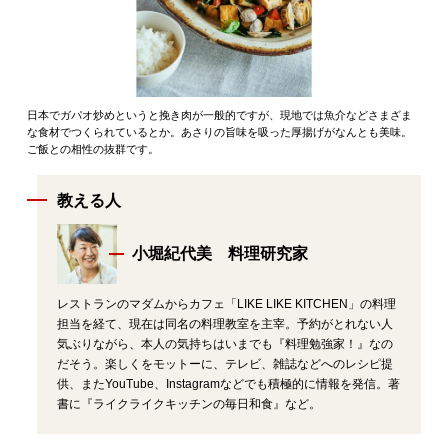
日本でガパオ炒めというと挽き肉が一般的ですが、現地では魚介などさまざま
な食材でつくられているとか。あさりの旨味を吸った厚揚げがなんとも美味。
ご飯との相性の抜群です。
教える人
小堀紀代美 料理研究家
レストランのマダムからカフェ「LIKE LIKE KITCHEN」の料理
担当を経て、現在は同名の料理教室を主宰。予約がとれない人
気ぶりながら、本人の気持ちはいまでも『料理勉強家！』なの
だそう。楽しくをモットーに、テレビ、雑誌などへのレシピ提
供、またYouTube、Instagramなどでも積極的に情報を発信。著
書に『ライクライクキッチンの毎日和食』など。