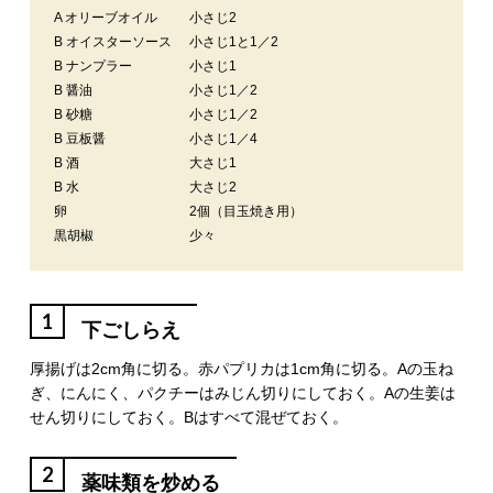
A オリーブオイル
小さじ2
B オイスターソース
小さじ1と1／2
B ナンプラー
小さじ1
B 醤油
小さじ1／2
B 砂糖
小さじ1／2
B 豆板醤
小さじ1／4
B 酒
大さじ1
B 水
大さじ2
卵
2個（目玉焼き用）
黒胡椒
少々
1
下ごしらえ
厚揚げは2cm角に切る。赤パプリカは1cm角に切る。Aの玉ね
ぎ、にんにく、パクチーはみじん切りにしておく。Aの生姜は
せん切りにしておく。Bはすべて混ぜておく。
2
薬味類を炒める