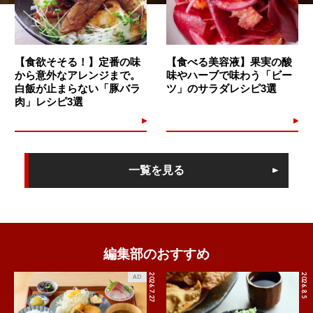
【食欲そそる！】定番の味
【食べる美容液】果実の酸
から意外なアレンジまで。
味やハーブで味わう「ビー
白飯が止まらない「豚バラ
ツ」のサラダレシピ3選
肉」レシピ3選
一覧を見る
編集部のおすすめ
2026.7.27
2026.8.5
AD