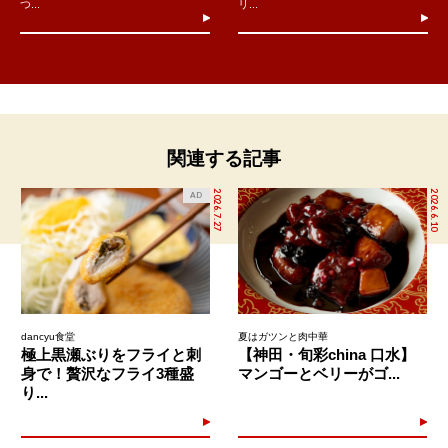
つ...
リ...
関連する記事
2026.7.27
2026.6.10
AD
dancyu食堂
夏はガツンと肉中華
極上黒瀬ぶりをフライと刺
【神田・旬彩china 口水】
身で！贅沢なフライ3種盛
マンゴーとベリーがゴ...
り...