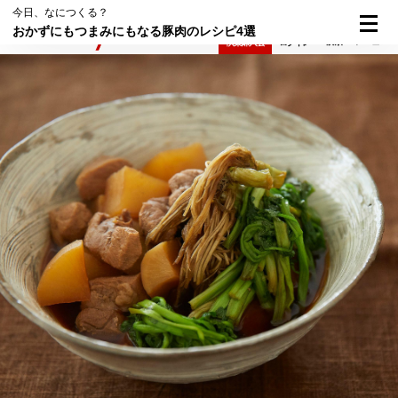
今日、なにつくる？
おかずにもつまみにもなる豚肉のレシピ4選
検索
メニュー
倶楽部入会
ログイン