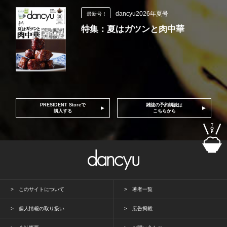
dancyu2026年夏号
最新号！
特集：夏はガツンと肉中華
PRESIDENT Storeで
雑誌の予約購読は
購入する
こちらから
このサイトについて
著者一覧
個人情報の取り扱い
広告掲載