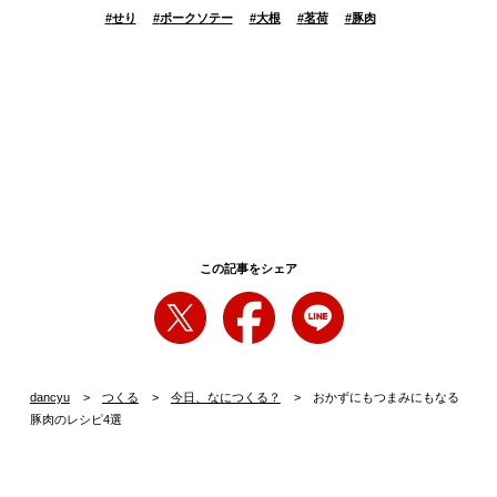
#
せり
#
ポークソテー
#
大根
#
茗荷
#
豚肉
この記事をシェア
dancyu
つくる
今日、なにつくる？
おかずにもつまみにもなる
豚肉のレシピ4選