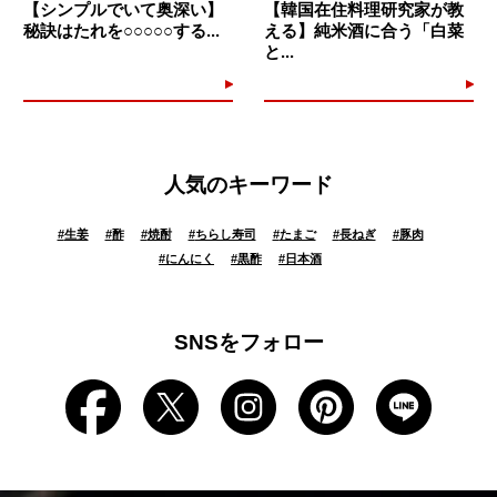
【シンプルでいて奥深い】
【韓国在住料理研究家が教
秘訣はたれを○○○○○する...
える】純米酒に合う「白菜
と...
人気のキーワード
#
生姜
#
酢
#
焼酎
#
ちらし寿司
#
たまご
#
長ねぎ
#
豚肉
#
にんにく
#
黒酢
#
日本酒
SNSをフォロー