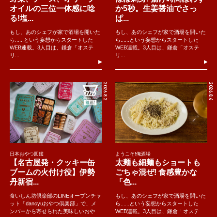
オイルの三位一体感に唸
か5秒。生姜醤油でさっ
る!塩...
ぱ...
もし、あのシェフが家で酒場を開いた
もし、あのシェフが家で酒場を開いた
ら......という妄想からスタートした
ら......という妄想からスタートした
WEB連載。3人目は、鎌倉「オステ
WEB連載。3人目は、鎌倉「オステ
リ...
リ...
2026.8.2
2026.8.6
日本おやつ図鑑
ようこそ!俺酒場
【名古屋発・クッキー缶
太麺も細麺もショートも
ブームの火付け役】伊勢
ごちゃ混ぜ! 食感豊かな
丹新宿...
「色...
食いしん坊倶楽部のLINEオープンチャ
もし、あのシェフが家で酒場を開いた
ット「dancyuおやつ倶楽部」で、メ
ら......という妄想からスタートした
ンバーから寄せられた美味しいおや
WEB連載。3人目は、鎌倉「オステ