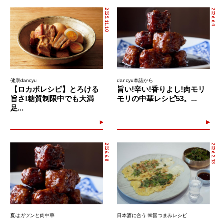
2025.11.10
2026.6.4
健康dancyu
dancyu本誌から
【ロカボレシピ】とろける
旨い!辛い!香りよし!肉モリ
旨さ!糖質制限中でも大満
モリの中華レシピ53。...
足...
2026.6.8
2026.2.13
夏はガツンと肉中華
日本酒に合う!韓国つまみレシピ