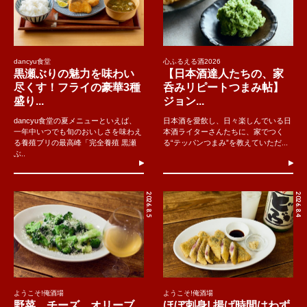
dancyu食堂
心ふるえる酒2026
黒瀬ぶりの魅力を味わい
【日本酒達人たちの、家
尽くす！フライの豪華3種
呑みリピートつまみ帖】
盛り...
ジョン...
dancyu食堂の夏メニューといえば、
日本酒を愛飲し、日々楽しんでいる日
一年中いつでも旬のおいしさを味わえ
本酒ライターさんたちに、家でつく
る養殖ブリの最高峰「完全養殖 黒瀬
る“テッパンつまみ”を教えていただ...
ぶ..
2026.8.5
2026.8.4
ようこそ!俺酒場
ようこそ!俺酒場
野菜、チーズ、オリーブ
ほぼ刺身! 揚げ時間はわず