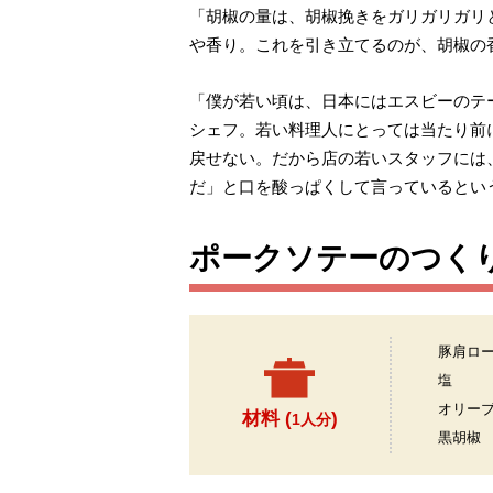
「胡椒の量は、胡椒挽きをガリガリガリ
や香り。これを引き立てるのが、胡椒の
「僕が若い頃は、日本にはエスビーのテ
シェフ。若い料理人にとっては当たり前
戻せない。だから店の若いスタッフには
だ」と口を酸っぱくして言っているとい
ポークソテーのつく
豚肩ロ
塩
オリー
材料 (
)
1人分
黒胡椒