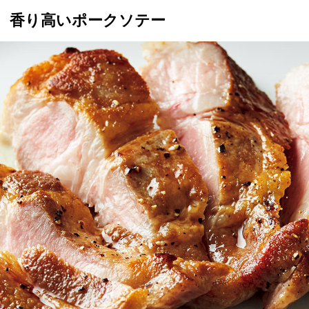
香り高いポークソテー
トップ
プロが教えるレシピ
厳選！店探し
食のストーリー