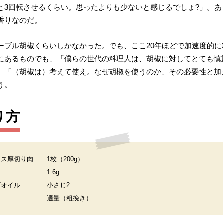
と3回転させるくらい。思ったよりも少ないと感じるでしょ?」。
香りなのだ。
ーブル胡椒くらいしかなかった。でも、ここ20年ほどで加速度的
にあるものでも、「僕らの世代の料理人は、胡椒に対してとても慎
、「（胡椒は）考えて使え。なぜ胡椒を使うのか、その必要性と加
う。
り方
ース厚切り肉
1枚（200g）
1.6g
ブオイル
小さじ2
適量（粗挽き）