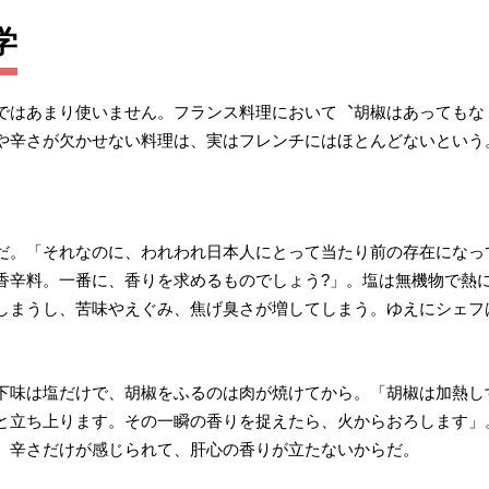
学
ではあまり使いません。フランス料理において︑胡椒はあってもな
や辛さが欠かせない料理は、実はフレンチにはほとんどないという
。
だ。「それなのに、われわれ日本人にとって当たり前の存在になっ
香辛料。一番に、香りを求めるものでしょう?」。塩は無機物で熱
しまうし、苦味やえぐみ、焦げ臭さが増してしまう。ゆえにシェフ
下味は塩だけで、胡椒をふるのは肉が焼けてから。「胡椒は加熱し
と立ち上ります。その一瞬の香りを捉えたら、火からおろします」
。辛さだけが感じられて、肝心の香りが立たないからだ。