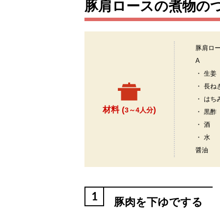
豚肩ロースの煮物の
豚肩ロ
A
・ 生姜
・ 長ね
・ はち
材料 (
)
3～4人分
・ 黒酢
・ 酒
・ 水
醤油
1
豚肉を下ゆでする