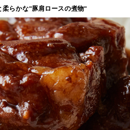
と柔らかな"豚肩ロースの煮物"
トップ
プロが教えるレシピ
厳選！店探し
食のストーリー