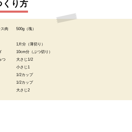
つくり方
ース肉
500g（塊）
1片分（薄切り）
ぎ
10cm分（ぶつ切り）
みつ
大さじ1/2
小さじ1
1/2カップ
1/2カップ
大さじ2