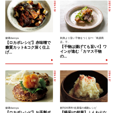
2026.5.18
2025.8.26
健康dancyu
刺身より旨い干物をつくる!〜「島源商
【ロカボレシピ】赤味噌で
店」干..
【干物は揚げても旨い!】ワ
糖質カット&コク深く仕上
インが進む「カマス干物
げ...
の...
2026.1.12
2026.1.17
健康dancyu
創刊35周年!名酒場の感動レシピ
【ロカボレシピ】お手製ポ
【喝采!の前菜】ふんわりな