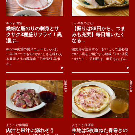
dancyu食堂
いい店見つけた!
繊細な脂のりの刺身とサ
【握りは88円から、つま
クサク3種盛りフライ！黒
みも充実】毎日通いたく
瀬ぶ...
なる...
dancyu食堂の夏メニューといえば、
編集部が注目する、おいしくて居心地
一年中いつでも旬のおいしさを味わえ
のいい店をご紹介する連載「いい店見
る養殖ブリの最高峰「完全養殖 黒瀬
つけた!」。第14回は、寿司もおばん..
ぶ..
2026.8.9
2026.8.8
ようこそ!俺酒場
ようこそ!俺酒場
肉汁と果汁に溺れそう
生地は5枚重ねた春巻きの