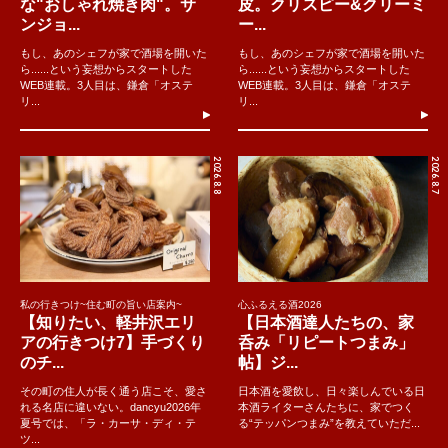
な"おしゃれ焼き肉"。サ
皮。クリスピー&クリーミ
ンジョ...
ー...
もし、あのシェフが家で酒場を開いた
もし、あのシェフが家で酒場を開いた
ら......という妄想からスタートした
ら......という妄想からスタートした
WEB連載。3人目は、鎌倉「オステ
WEB連載。3人目は、鎌倉「オステ
リ...
リ...
2026.8.8
2026.8.7
私の行きつけ~住む町の旨い店案内~
心ふるえる酒2026
【知りたい、軽井沢エリ
【日本酒達人たちの、家
アの行きつけ7】手づくり
呑み「リピートつまみ」
のチ...
帖】ジ...
その町の住人が長く通う店こそ、愛さ
日本酒を愛飲し、日々楽しんでいる日
れる名店に違いない。dancyu2026年
本酒ライターさんたちに、家でつく
夏号では、「ラ・カーサ・ディ・テ
る“テッパンつまみ”を教えていただ...
ツ...