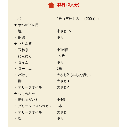
材料 (
2人分
)
サバ
1枚（三枚おろし（200g））
★ サバの下味用
・ 塩
小さじ1/2
・ 胡椒
少々
★ マリネ液
・ 玉ねぎ
小1/4個
・ にんにく
1/2片
・ タイム
少々
・ ローリエ
1枚
・ パセリ
大さじ2（みじん切り）
・ 酢
大さじ3
・ オリーブオイル
大さじ2
★ つけ合わせ
・ 新じゃがいも
小4個
・ グリーンアスパラガス
3本
・ オリーブオイル
大さじ1
・ 塩
少々