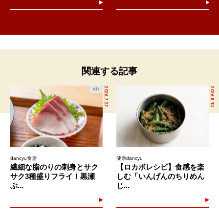
関連する記事
2026.7.27
2026.8.10
AD
dancyu食堂
健康dancyu
繊細な脂のりの刺身とサク
【ロカボレシピ】食感を楽
サク3種盛りフライ！黒瀬
しむ「いんげんのちりめん
ぶ...
じ...