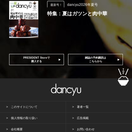
dancyu2026年夏号
最新号！
特集：夏はガツンと肉中華
PRESIDENT Storeで
雑誌の予約購読は
購入する
こちらから
このサイトについて
著者一覧
個人情報の取り扱い
広告掲載
会社概要
お問い合わせ