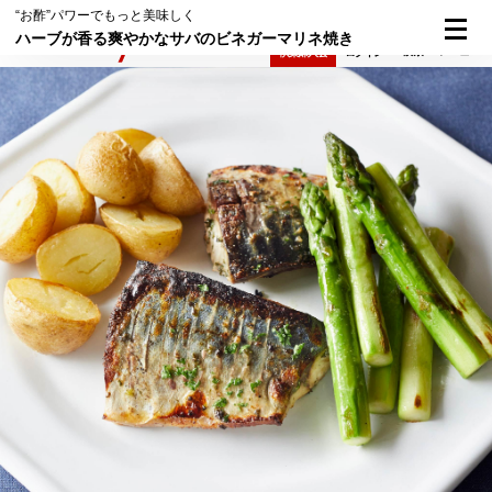
“お酢”パワーでもっと美味しく
ハーブが香る爽やかなサバのビネガーマリネ焼き
検索
メニュー
倶楽部入会
ログイン