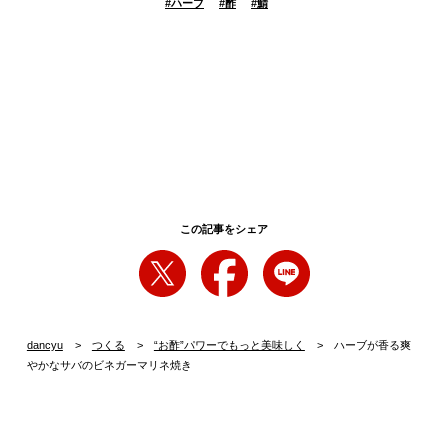
#
ハーブ
#
酢
#
鯖
この記事をシェア
dancyu
つくる
“お酢”パワーでもっと美味しく
ハーブが香る爽
やかなサバのビネガーマリネ焼き