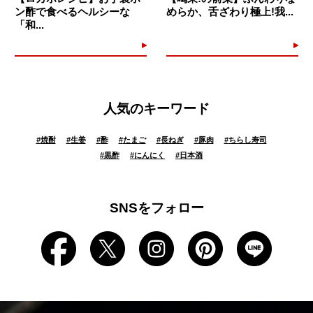
ン酢で食べるヘルシーな
めらか、舌ざわり極上!我...
「和...
人気のキーワード
#
焼酎
#
生姜
#
酢
#
たまご
#
長ねぎ
#
豚肉
#
ちらし寿司
#
黒酢
#
にんにく
#
日本酒
SNSをフォロー