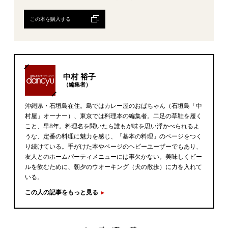
この本を購入する
中村 裕子
（編集者）
沖縄県・石垣島在住。島ではカレー屋のおばちゃん（石垣島「中
村屋」オーナー）、東京では料理本の編集者。二足の草鞋を履く
こと、早8年。料理名を聞いたら誰もが味を思い浮かべられるよ
うな、定番の料理に魅力を感じ、「基本の料理」のページをつく
り続けている。手がけた本やページのヘビーユーザーでもあり、
友人とのホームパーティメニューには事欠かない。美味しくビー
ルを飲むために、朝夕のウオーキング（犬の散歩）に力を入れて
いる。
この人の記事をもっと見る