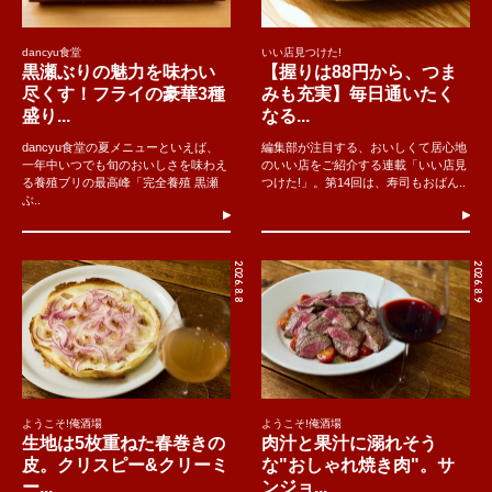
dancyu食堂
いい店見つけた!
黒瀬ぶりの魅力を味わい
【握りは88円から、つま
尽くす！フライの豪華3種
みも充実】毎日通いたく
盛り...
なる...
dancyu食堂の夏メニューといえば、
編集部が注目する、おいしくて居心地
一年中いつでも旬のおいしさを味わえ
のいい店をご紹介する連載「いい店見
る養殖ブリの最高峰「完全養殖 黒瀬
つけた!」。第14回は、寿司もおばん..
ぶ..
2026.8.8
2026.8.9
ようこそ!俺酒場
ようこそ!俺酒場
生地は5枚重ねた春巻きの
肉汁と果汁に溺れそう
皮。クリスピー&クリーミ
な"おしゃれ焼き肉"。サ
ー...
ンジョ...