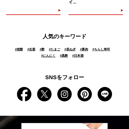
イ...
人気のキーワード
#
焼酎
#
生姜
#
酢
#
たまご
#
長ねぎ
#
豚肉
#
ちらし寿司
#
にんにく
#
黒酢
#
日本酒
SNSをフォロー