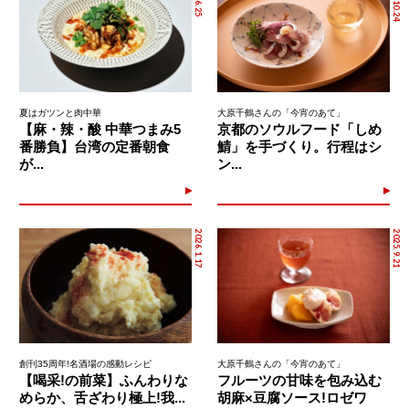
夏はガツンと肉中華
大原千鶴さんの「今宵のあて」
【麻・辣・酸 中華つまみ5
京都のソウルフード「しめ
番勝負】台湾の定番朝食
鯖」を手づくり。行程はシ
が...
ン...
2026.1.17
2025.9.21
創刊35周年!名酒場の感動レシピ
大原千鶴さんの「今宵のあて」
【喝采!の前菜】ふんわりな
フルーツの甘味を包み込む
めらか、舌ざわり極上!我...
胡麻×豆腐ソース!ロゼワ