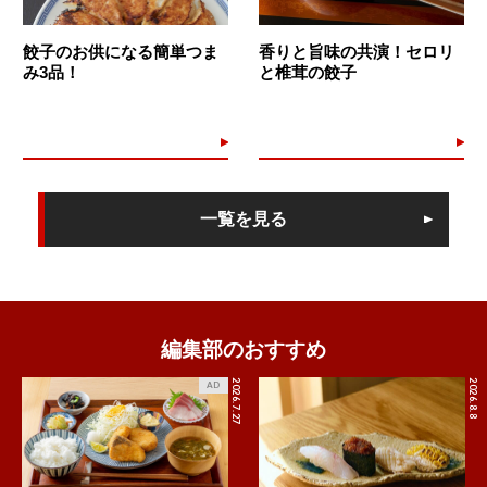
餃子のお供になる簡単つま
香りと旨味の共演！セロリ
み3品！
と椎茸の餃子
一覧を見る
編集部のおすすめ
2026.7.27
2026.8.8
AD