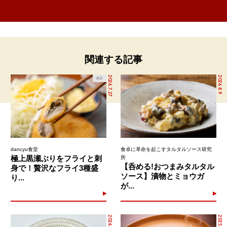
関連する記事
2026.7.27
2026.8.9
AD
dancyu食堂
食卓に革命を起こすタルタルソース研究
極上黒瀬ぶりをフライと刺
所
【呑める!おつまみタルタル
身で！贅沢なフライ3種盛
ソース】漬物とミョウガ
り...
が...
2026.6.25
2025.10.24