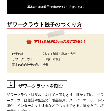
基本の"肉肉餃子"の餡のつくり方はこちら
ザワ―クラウト餃子のつくり方
材料 (
直径約10cmの皮約25個分
)
餃子の皮
25枚（市販・厚め・大判）
ザワークラウト
300g（市販）
基本の肉肉餃子の餡
全量
1
ザワ―クラウトを刻む
ザワークラウトはザルにあけて水気をきり、細かく刻む。ザワ
―クラウトは瓶詰や缶詰の市販品使用。スーパーマーケットの
ほか、インターネット通販などでも入手できる。味をみて、塩
の量を加減する。