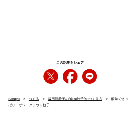
この記事をシェア
dancyu
つくる
坂田阿希子の“肉肉餃子”のつくり方
酸味でさっ
ぱり！ザワ―クラウト餃子