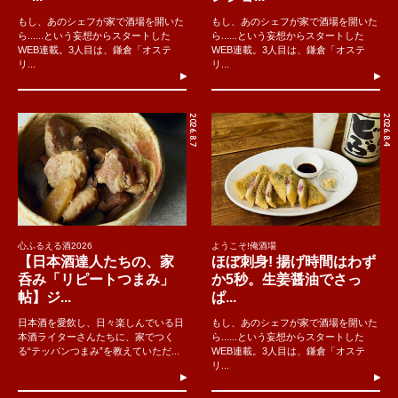
もし、あのシェフが家で酒場を開いた
もし、あのシェフが家で酒場を開いた
ら......という妄想からスタートした
ら......という妄想からスタートした
WEB連載。3人目は、鎌倉「オステ
WEB連載。3人目は、鎌倉「オステ
リ...
リ...
2026.8.7
2026.8.4
心ふるえる酒2026
ようこそ!俺酒場
【日本酒達人たちの、家
ほぼ刺身! 揚げ時間はわず
呑み「リピートつまみ」
か5秒。生姜醤油でさっ
帖】ジ...
ぱ...
日本酒を愛飲し、日々楽しんでいる日
もし、あのシェフが家で酒場を開いた
本酒ライターさんたちに、家でつく
ら......という妄想からスタートした
る“テッパンつまみ”を教えていただ...
WEB連載。3人目は、鎌倉「オステ
リ...