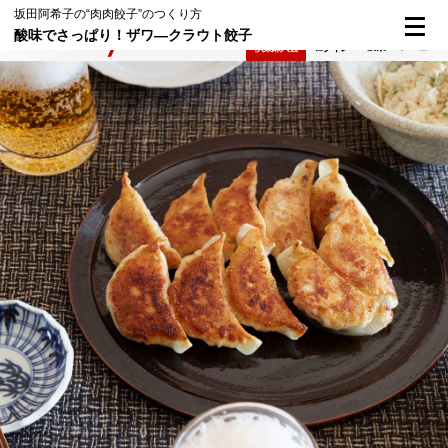
坂田阿希子の“肉肉餃子”のつくり方
酸味でさっぱり！ザワ―クラウト餃子
検索
メニュー
倶楽部入会
ログイン