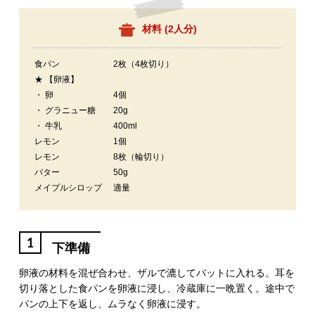
材料 (
2人分
)
食パン
2枚（4枚切り）
★ 【卵液】
・ 卵
4個
・ グラニュー糖
20g
・ 牛乳
400ml
レモン
1個
レモン
8枚（輪切り）
バター
50g
メイプルシロップ
適量
1
下準備
卵液の材料を混ぜ合わせ、ザルで漉してバットに入れる。耳を
切り落とした食パンを卵液に浸し、冷蔵庫に一晩置く。途中で
パンの上下を返し、ムラなく卵液に浸す。