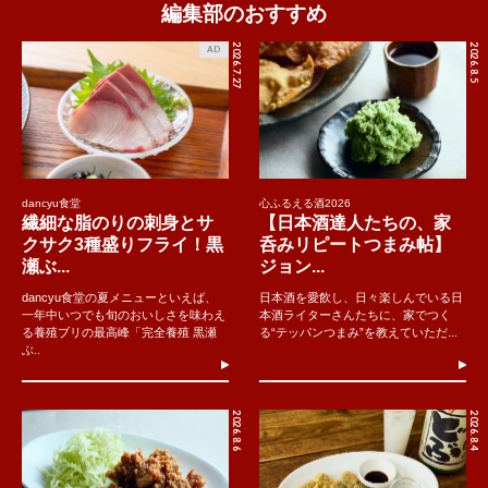
編集部のおすすめ
2026.7.27
2026.8.5
AD
dancyu食堂
心ふるえる酒2026
繊細な脂のりの刺身とサ
【日本酒達人たちの、家
クサク3種盛りフライ！黒
呑みリピートつまみ帖】
瀬ぶ...
ジョン...
dancyu食堂の夏メニューといえば、
日本酒を愛飲し、日々楽しんでいる日
一年中いつでも旬のおいしさを味わえ
本酒ライターさんたちに、家でつく
る養殖ブリの最高峰「完全養殖 黒瀬
る“テッパンつまみ”を教えていただ...
ぶ..
2026.8.6
2026.8.4