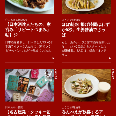
心ふるえる酒2026
ようこそ!俺酒場
【日本酒達人たちの、家
ほぼ刺身! 揚げ時間はわず
呑み「リピートつまみ」
か5秒。生姜醤油でさっ
帖】ジ...
ぱ...
日本酒を愛飲し、日々楽しんでいる日
もし、あのシェフが家で酒場を開いた
本酒ライターさんたちに、家でつく
ら......という妄想からスタートした
る“テッパンつまみ”を教えていただ...
WEB連載。3人目は、鎌倉「オステ
リ...
2026.8.2
2026.8.7
日本おやつ図鑑
ようこそ!俺酒場
【名古屋発・クッキー缶
吞んべえが歓喜するア