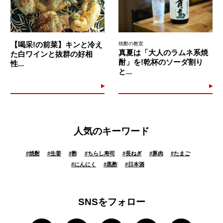
【喝采!の前菜】キンと冷え
焼酎の教室
真夏は「大人のラムネ系焼
た白ワインと抜群の好相
酎」を!乾杯のソーダ割り
性...
と...
人気のキーワード
#
焼酎
#
生姜
#
酢
#
ちらし寿司
#
長ねぎ
#
豚肉
#
たまご
#
にんにく
#
黒酢
#
日本酒
SNSをフォロー