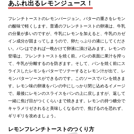
あふれ出るレモンジュース！
フレンチトーストのレモンバージョン。バターの重さをレモン
の酸味で軽くします。普通のフレンチトーストの卵液は、牛乳
の分量が多いのですが、牛乳にレモンを加えると、牛乳のカゼ
イン成分が固まってしまうので、卵たっぷりの液にしてくださ
い。パンはできれば一晩かけて卵液に漬け込みます。レモンの
登場は、フレンチトーストを焼く前。パンの表面に果汁を搾っ
て、牛乳が分離するのを防ぎます。そして、パンを焼く前にス
ライスしたレモンをバターでソテーするとレモン汁が出て、レ
モンバターソースができるのです。このソースでパンを焼きま
す。レモン味の卵液をパンの中にしっかり閉じ込めるイメージ
で。最後にレモンのスライスをパンの上に戻しますが、返して
一緒に焦げ目がつくくらいまで焼きます。レモンの持つ糖分で
キャラメリゼされると美味しくなるので、焦げるのを恐れず、
ギリギリを攻めましょう。
レモンフレンチトーストのつくり方