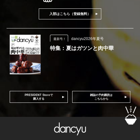
入部はこちら（登録無料）
dancyu2026年夏号
最新号！
特集：夏はガツンと肉中華
PRESIDENT Storeで
雑誌の予約購読は
購入する
こちらから