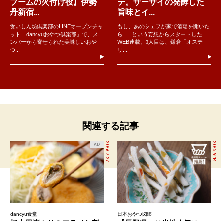
ブームの火付け役】伊勢
テ。ザーサイの発酵した
丹新宿...
旨味とイ...
食いしん坊倶楽部のLINEオープンチャ
もし、あのシェフが家で酒場を開いた
ット「dancyuおやつ倶楽部」で、メ
ら......という妄想からスタートした
ンバーから寄せられた美味しいおや
WEB連載。3人目は、鎌倉「オステ
つ...
リ...
関連する記事
2026.7.27
2025.9.14
AD
dancyu食堂
日本おやつ図鑑