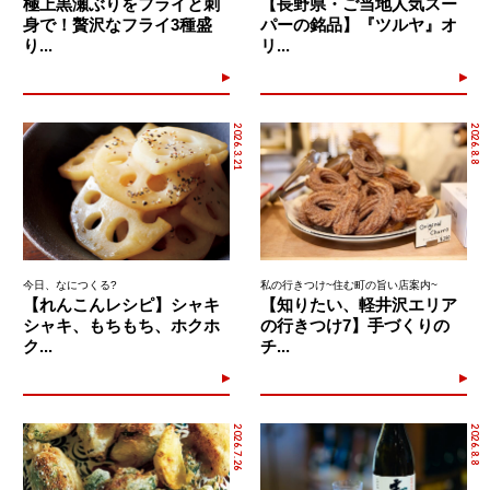
極上黒瀬ぶりをフライと刺
【長野県・ご当地人気スー
身で！贅沢なフライ3種盛
パーの銘品】『ツルヤ』オ
り...
リ...
2026.3.21
2026.8.8
今日、なにつくる?
私の行きつけ~住む町の旨い店案内~
【れんこんレシピ】シャキ
【知りたい、軽井沢エリア
シャキ、もちもち、ホクホ
の行きつけ7】手づくりの
ク...
チ...
2026.7.26
2026.8.8