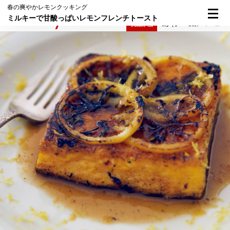
春の爽やかレモンクッキング
ミルキーで甘酸っぱいレモンフレンチトースト
検索
メニュー
倶楽部入会
ログイン