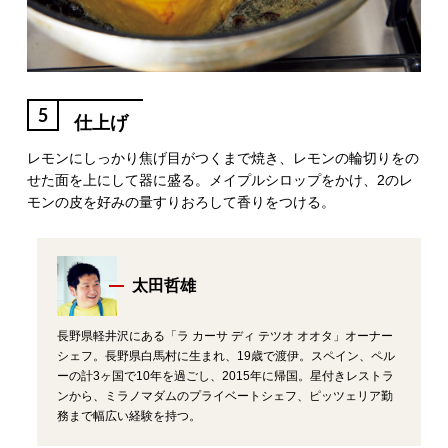
5
仕上げ
レモンにしっかり焦げ目がつくまで焼き、レモンの輪切りをの
せた面を上にして器に盛る。メイプルシロップをかけ、2のレ
モンの皮を好みの量すりおろして香りをつける。
太田哲雄
長野県軽井沢にある「ラ カーサ ディ テツオ オオタ」オーナー
シェフ。長野県白馬村に生まれ、19歳で渡伊。スペイン、ペル
ーの計3ヶ国で10年を過ごし、2015年に帰国。星付きレストラ
ンから、ミラノマダムのプライベートシェフ、ピッツェリア勤
務まで幅広い経験を持つ。