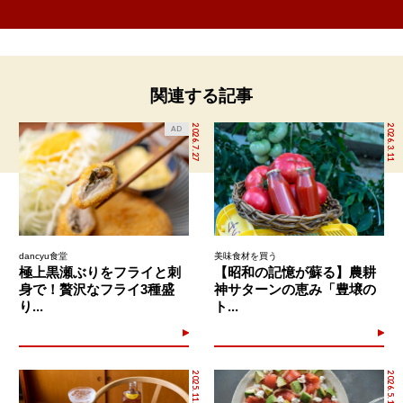
関連する記事
2026.7.27
2026.3.11
AD
dancyu食堂
美味食材を買う
極上黒瀬ぶりをフライと刺
【昭和の記憶が蘇る】農耕
身で！贅沢なフライ3種盛
神サターンの恵み「豊壌の
り...
ト...
2025.11.15
2026.5.17