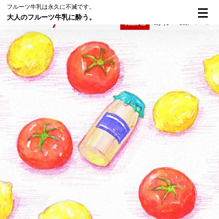
フルーツ牛乳は永久に不滅です。
大人のフルーツ牛乳に酔う。
検索
メニュー
倶楽部入会
ログイン