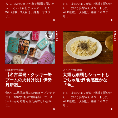
もし、あのシェフが家で酒場を開いた
もし、あのシェフが家で酒場を開いた
ら......という妄想からスタートした
ら......という妄想からスタートした
WEB連載。3人目は、鎌倉「オステ
WEB連載。3人目は、鎌倉「オステ
リ...
リ...
2026.8.2
2026.8.6
日本おやつ図鑑
ようこそ!俺酒場
【名古屋発・クッキー缶
太麺も細麺もショートも
ブームの火付け役】伊勢
ごちゃ混ぜ! 食感豊かな
丹新宿...
「色...
食いしん坊倶楽部のLINEオープンチャ
もし、あのシェフが家で酒場を開いた
ット「dancyuおやつ倶楽部」で、メ
ら......という妄想からスタートした
ンバーから寄せられた美味しいおや
WEB連載。3人目は、鎌倉「オステ
つ...
リ...