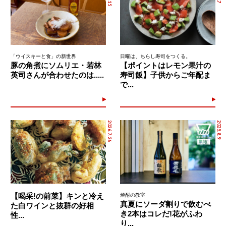
「ウイスキーと食」の新世界
日曜は、ちらし寿司をつくる。
豚の角煮にソムリエ・若林
【ポイントはレモン果汁の
英司さんが合わせたのは.....
寿司飯】子供からご年配ま
で...
2026.7.26
2025.8.9
【喝采!の前菜】キンと冷え
焼酎の教室
真夏にソーダ割りで飲むべ
た白ワインと抜群の好相
き2本はコレだ!花がふわ
性...
り...