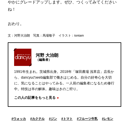
やかにグレードアップします。ぜひ、つくってみてください
ね！
おわり。
文：河野大治朗 写真：馬場敬子 イラスト：tontam
河野 大治朗
（編集者）
1991年生まれ。茨城県出身。2018年「塚田農場 浅草店」店長か
ら、dancyuのweb編集部で働きはじめる。自分の好奇心を大切
に、気になることはやってみる。一人前の編集者になるため修行
中。特技は羊の解体。趣味はきのこ狩り。
この人の記事をもっと見る
#
ウォッカ
#
カクテル
#
ジン
#
トマト
#
フルーツ牛乳
#
レモン