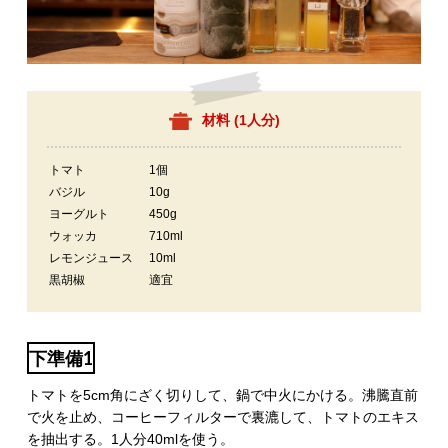
材料 (
1人分
)
トマト
1個
バジル
10g
ヨーグルト
450g
ウォッカ
710ml
レモンジュース
10ml
黒胡椒
適宜
下準備1
トマトを5cm角にざく切りして、鍋で中火にかける。沸騰直前
で火を止め、コーヒーフィルターで裏漉して、トマトのエキス
を抽出する。1人分40mlを使う。