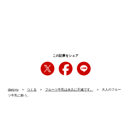
この記事をシェア
dancyu
つくる
フルーツ牛乳は永久に不滅です。
大人のフルー
ツ牛乳に酔う。