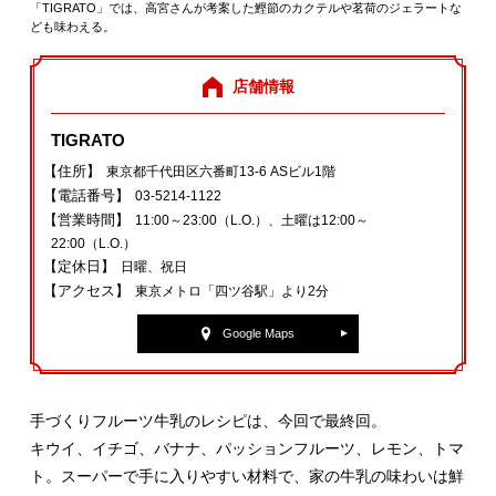
「TIGRATO」では、高宮さんが考案した鰹節のカクテルや茗荷のジェラートな
ども味わえる。
店舗情報
TIGRATO
【住所】
東京都千代田区六番町13‐6 ASビル1階
【電話番号】
03‐5214‐1122
【営業時間】
11:00～23:00（L.O.）、土曜は12:00～
22:00（L.O.）
【定休日】
日曜、祝日
【アクセス】
東京メトロ「四ツ谷駅」より2分
Google Maps
手づくりフルーツ牛乳のレシピは、今回で最終回。
キウイ、イチゴ、バナナ、パッションフルーツ、レモン、トマ
ト。スーパーで手に入りやすい材料で、家の牛乳の味わいは鮮