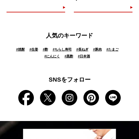
人気のキーワード
#
焼酎
#
生姜
#
酢
#
ちらし寿司
#
長ねぎ
#
豚肉
#
たまご
#
にんにく
#
黒酢
#
日本酒
SNSをフォロー