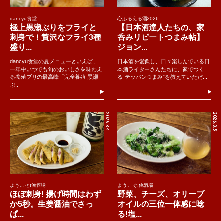
dancyu食堂
心ふるえる酒2026
極上黒瀬ぶりをフライと
【日本酒達人たちの、家
刺身で！贅沢なフライ3種
呑みリピートつまみ帖】
盛り...
ジョン...
dancyu食堂の夏メニューといえば、
日本酒を愛飲し、日々楽しんでいる日
一年中いつでも旬のおいしさを味わえ
本酒ライターさんたちに、家でつく
る養殖ブリの最高峰「完全養殖 黒瀬
る“テッパンつまみ”を教えていただ...
ぶ..
2026.8.4
2026.8.5
ようこそ!俺酒場
ようこそ!俺酒場
ほぼ刺身! 揚げ時間はわず
野菜、チーズ、オリーブ
か5秒。生姜醤油でさっ
オイルの三位一体感に唸
ぱ...
る!塩...