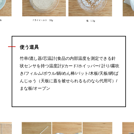
使う道具
竹串/漉し器/芯温計(食品の内部温度を測定できる針
状センサを持つ温度計)/カード/ホイッパー/ 計り/霧吹
き/フィルム/ボウル/鍋/めん棒/バット/木板/天板/網/ば
んじゅう（天板に蓋を被せられるものなら代用可）/
まな板/オーブン