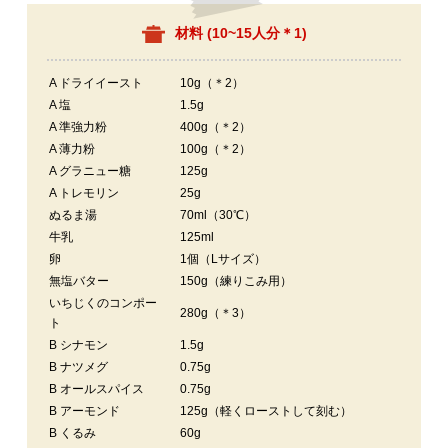
材料 (
10~15人分＊1
)
A ドライイースト
10g（＊2）
A 塩
1.5g
A 準強力粉
400g（＊2）
A 薄力粉
100g（＊2）
A グラニュー糖
125g
A トレモリン
25g
ぬるま湯
70ml（30℃）
牛乳
125ml
卵
1個（Lサイズ）
無塩バター
150g（練りこみ用）
いちじくのコンポー
280g（＊3）
ト
B シナモン
1.5g
B ナツメグ
0.75g
B オールスパイス
0.75g
B アーモンド
125g（軽くローストして刻む）
B くるみ
60g