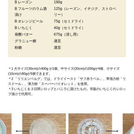
B レーズン
190g
B フルーツのラム酒
125g（レーズン、イチジク、ストロベ
漬け
リー）
B オレンジピール
75g（セミドライ）
B いちじく
40g（セミドライ）
発酵バター
675g（浸し用）
グラニュー糖
適宜
粉糖
適宜
＊1 大サイズ(30cm)の400g が1個、中サイズ(20cm)の200gが4個、小サイズ
(10cm)の80gが5個できます。
＊2 「リリエンベルグ」では、ドライイースト「サフ赤ラベル」、準強力粉「リ
スドール」、薄力粉「スーパーバイオレット」を使用。
＊3 いちじくを３日間シロップとバニラに漬けたもの。市販のいちじくのシロッ
プ漬けで代用可。