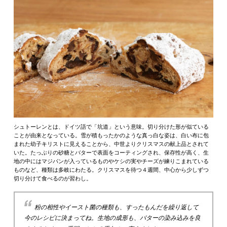
シュトーレンとは、ドイツ語で「坑道」という意味。切り分けた形が似ている
ことが由来となっている。雪が積もったかのような真っ白な姿は、白い布に包
まれた幼子キリストに見えることから、中世よりクリスマスの献上品とされて
いた。たっぶりの砂糖とバターで表面をコーティングされ、保存性が高く、生
地の中にはマジパンが入っているものやケシの実やチーズが練りこまれている
ものなど、種類は多岐にわたる。クリスマスを待つ４週間、中心から少しずつ
切り分けて食べるのが習わし。
粉の相性やイースト菌の種類も、すったもんだを繰り返して
今のレシピに決まってね。生地の成形も、バターの染み込みを良