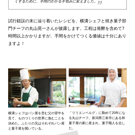
くするために、手間のかかる手包みに変えました。
試行錯誤の末に辿り着いたレシピを、横溝シェフと焼き菓子部
門チーフの丸山晃一さんが披露します。工程は発酵を含めて7
時間以上かかりますが、手間をかけてつくる価値は十分にあり
ますよ！
「リリエンベルグ」に勤めて20年にな
横溝シェフはパン屋を営む父の背中を
る丸山チーフ。新潟県三条市にある和
見て、ものづくりの世界に進むことを
菓子屋の家に産まれ、菓子職人を志し
決めた。ふたりの兄はそれぞれパン屋
た。
と菓子屋を開いている。