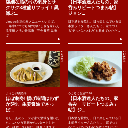
繊細な脂のりの刺身とサ
【日本酒達人たちの、家
クサク3種盛りフライ！黒
呑みリピートつまみ帖】
瀬ぶ...
ジョン...
dancyu食堂の夏メニューといえば、
日本酒を愛飲し、日々楽しんでいる日
一年中いつでも旬のおいしさを味わえ
本酒ライターさんたちに、家でつく
る養殖ブリの最高峰「完全養殖 黒瀬
る“テッパンつまみ”を教えていただ...
ぶ..
2026.8.4
2026.8.6
ようこそ!俺酒場
心ふるえる酒2026
ほぼ刺身! 揚げ時間はわず
【日本酒達人たちの、家
か5秒。生姜醤油でさっ
呑み「リピートつまみ」
ぱ...
帖】ジ...
もし、あのシェフが家で酒場を開いた
日本酒を愛飲し、日々楽しんでいる日
ら......という妄想からスタートした
本酒ライターさんたちに、家でつく
WEB連載。3人目は、鎌倉「オステ
る“テッパンつまみ”を教えていただ...