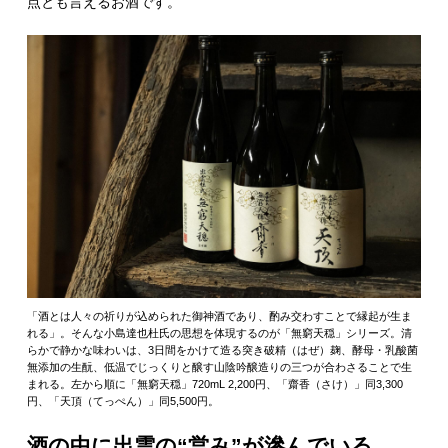
点とも言えるお酒です。
「酒とは人々の祈りが込められた御神酒であり、酌み交わすことで縁起が生ま
れる」。そんな小島達也杜氏の思想を体現するのが「無窮天穏」シリーズ。清
らかで静かな味わいは、3日間をかけて造る突き破精（はぜ）麹、酵母・乳酸菌
無添加の生酛、低温でじっくりと醸す山陰吟醸造りの三つが合わさることで生
まれる。左から順に「無窮天穏」720mL 2,200円、「齋香（さけ）」同3,300
円、「天頂（てっぺん）」同5,500円。
酒の中に出雲の“営み”が滲んでいる