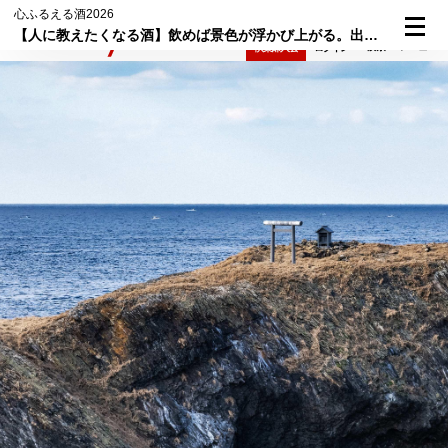
心ふるえる酒2026
【人に教えたくなる酒】飲めば景色が浮かび上がる。出雲の"営み"を閉じ込めた「天穏」（島根県）
検索
メニュー
倶楽部入会
ログイン