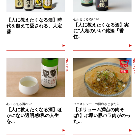
【人に教えたくなる酒】時
心ふるえる酒2026
【人に教えたくなる酒】実
代を超えて愛される、大定
に"人相のいい"銘酒「香
番...
住...
2026.2.24
2025.12.19
心ふるえる酒2026
ファストフードの面白さときたら
【人に教えたくなる酒】ほ
【ボリューム満点の肉そ
かにない透明感!私の人生
ば!】ぶ厚い豚バラ肉がのっ
を...
た...