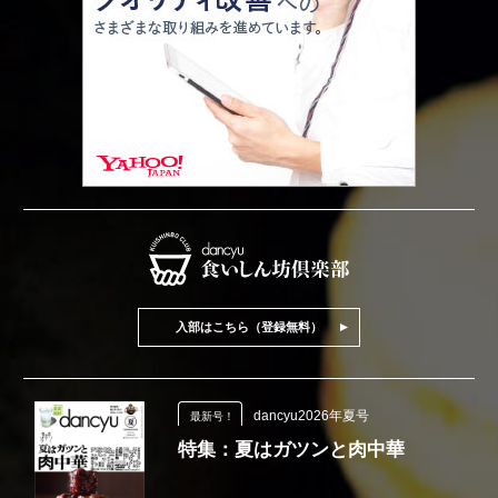
入部はこちら（登録無料）
dancyu2026年夏号
最新号！
特集：夏はガツンと肉中華