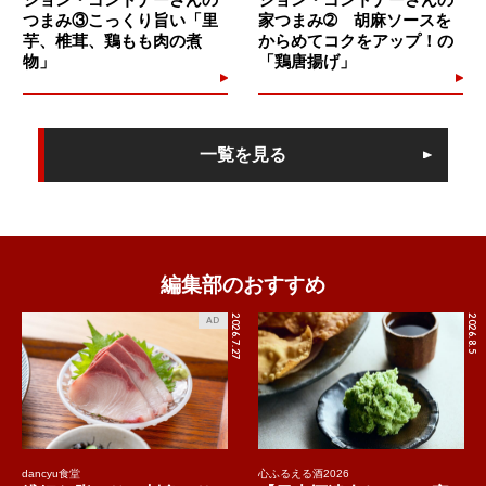
つまみ③こっくり旨い「里
家つまみ➁ 胡麻ソースを
芋、椎茸、鶏もも肉の煮
からめてコクをアップ！の
物」
「鶏唐揚げ」
一覧を見る
編集部のおすすめ
2026.7.27
2026.8.5
AD
dancyu食堂
心ふるえる酒2026