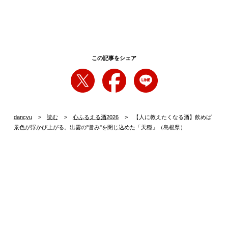
この記事をシェア
dancyu
読む
心ふるえる酒2026
【人に教えたくなる酒】飲めば
景色が浮かび上がる。出雲の"営み"を閉じ込めた「天穏」（島根県）