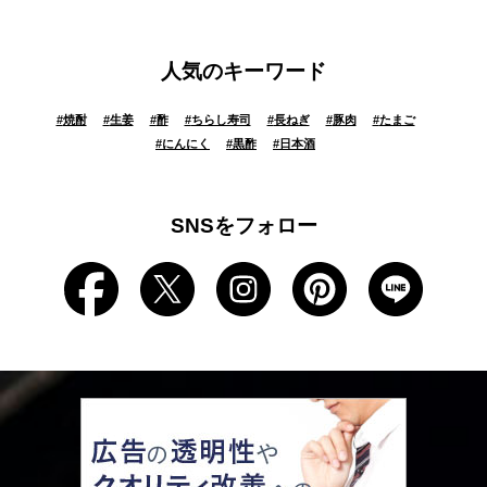
人気のキーワード
#
焼酎
#
生姜
#
酢
#
ちらし寿司
#
長ねぎ
#
豚肉
#
たまご
#
にんにく
#
黒酢
#
日本酒
SNSをフォロー