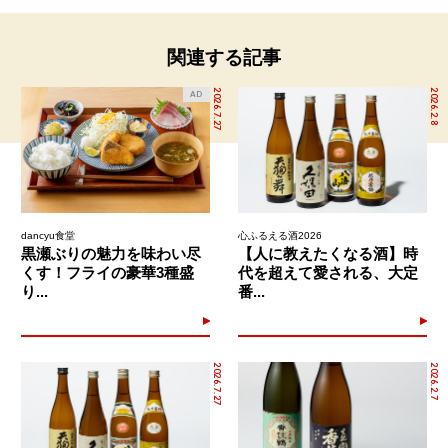
関連する記事
2026.7.27
2026.2.8
AD
dancyu食堂
心ふるえる酒2026
黒瀬ぶりの魅力を味わい尽
【人に教えたくなる酒】時
くす！フライの豪華3種盛
代を超えて愛される、大定
り...
番...
2026.7.27
2026.2.7