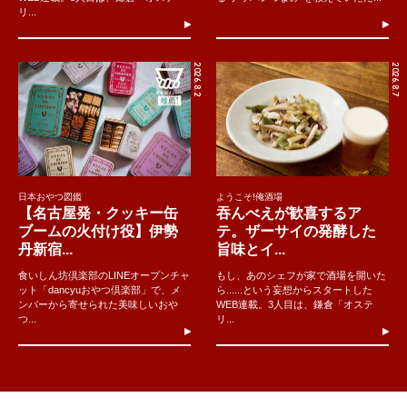
リ...
2026.8.2
2026.8.7
日本おやつ図鑑
ようこそ!俺酒場
【名古屋発・クッキー缶
吞んべえが歓喜するア
ブームの火付け役】伊勢
テ。ザーサイの発酵した
丹新宿...
旨味とイ...
食いしん坊倶楽部のLINEオープンチャ
もし、あのシェフが家で酒場を開いた
ット「dancyuおやつ倶楽部」で、メ
ら......という妄想からスタートした
ンバーから寄せられた美味しいおや
WEB連載。3人目は、鎌倉「オステ
つ...
リ...