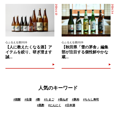
2026.6.13
2026.3.6
心ふるえる酒2026
心ふるえる酒2026
【人に教えたくなる酒】ア
【秋田県「雪の茅舎」編集
イテムを絞り、研ぎ澄ます
部が注目する個性鮮やかな
誠...
蔵...
人気のキーワード
#
焼酎
#
生姜
#
酢
#
たまご
#
長ねぎ
#
豚肉
#
ちらし寿司
#
黒酢
#
にんにく
#
日本酒