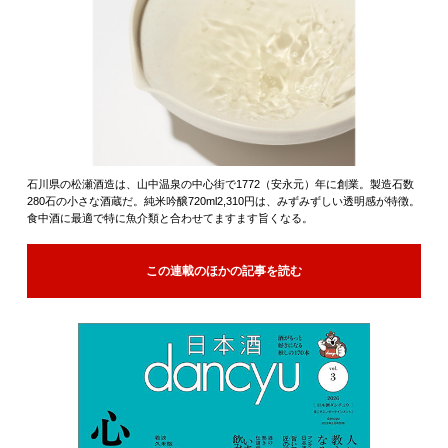
石川県の松瀬酒造は、山中温泉の中心街で1772（安永元）年に創業。製造石数
280石の小さな酒蔵だ。純米吟醸720ml2,310円は、みずみずしい透明感が特徴。
食中酒に最適で特に魚介類と合わせてますます旨くなる。
この連載のほかの記事を読む