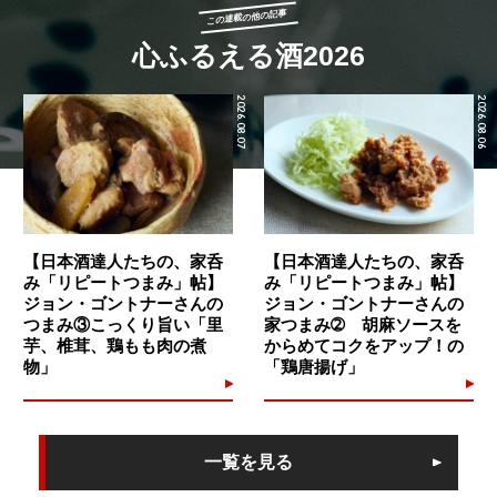
この連載の他の記事
心ふるえる酒2026
2026.08.07
2026.08.06
【日本酒達人たちの、家呑
【日本酒達人たちの、家呑
み「リピートつまみ」帖】
み「リピートつまみ」帖】
ジョン・ゴントナーさんの
ジョン・ゴントナーさんの
つまみ③こっくり旨い「里
家つまみ➁ 胡麻ソースを
芋、椎茸、鶏もも肉の煮
からめてコクをアップ！の
物」
「鶏唐揚げ」
一覧を見る