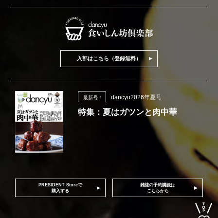
入部はこちら（登録無料）
dancyu2026年夏号
最新号！
特集：夏はガツンと肉中華
PRESIDENT Storeで
雑誌の予約購読は
購入する
こちらから