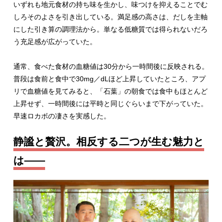
いずれも地元食材の持ち味を生かし、味つけを抑えることでむ
しろそのよさを引き出している。満足感の高さは、だしを主軸
にした引き算の調理法から。単なる低糖質では得られないだろ
う充足感が広がっていた。
通常、食べた食材の血糖値は30分から一時間後に反映される。
普段は食前と食中で30mg／dLほど上昇していたところ、アプ
リで血糖値を見てみると、「石葉」の朝食では食中もほとんど
上昇せず、一時間後には平時と同じぐらいまで下がっていた。
早速ロカボの凄さを実感した。
静謐と贅沢。相反する二つが生む魅力と
は――