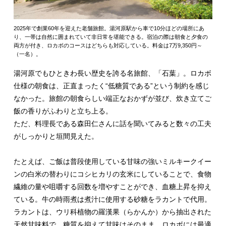
2025年で創業60年を迎えた老舗旅館。湯河原駅から車で10分ほどの場所にあ
り、一帯は自然に囲まれていて非日常を堪能できる。宿泊の際は朝食と夕食の
両方が付き、ロカボのコースはどちらも対応している。料金は7万9,350円～
（一名）。
湯河原でもひときわ長い歴史を誇る名旅館、「石葉」。ロカボ
仕様の朝食は、正直まったく“低糖質である”という制約を感じ
なかった。旅館の朝食らしい端正なおかずが並び、炊き立てご
飯の香りがふわりと立ち上る。
ただ、料理長である森田仁さんに話を聞いてみると数々の工夫
がしっかりと垣間見えた。
たとえば、ご飯は普段使用している甘味の強いミルキークイー
ンの白米の替わりにコシヒカリの玄米にしていることで、食物
繊維の量や咀嚼する回数を増やすことができ、血糖上昇を抑え
ている。牛の時雨煮は煮汁に使用する砂糖をラカントで代用。
ラカントは、ウリ科植物の羅漢果（らかんか）から抽出された
天然甘味料で、糖質を抑えて甘味はそのまま。ロカボには最適