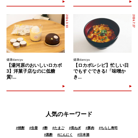
2026.3.10
2026.7.27
健康dancyu
健康dancyu
【湯河原のおいしいロカボ
【ロカボレシピ】忙しい日
3】洋菓子店なのに低糖
でもすぐできる!「味噌か
質!...
き...
人気のキーワード
#
焼酎
#
生姜
#
酢
#
たまご
#
長ねぎ
#
豚肉
#
ちらし寿司
#
黒酢
#
にんにく
#
日本酒