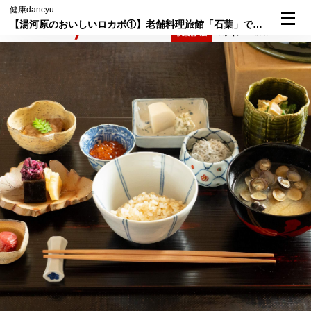
健康dancyu
【湯河原のおいしいロカボ①】老舗料理旅館「石葉」で味わう、低糖質の常識を覆す充実の朝食
検索
メニュー
倶楽部入会
ログイン