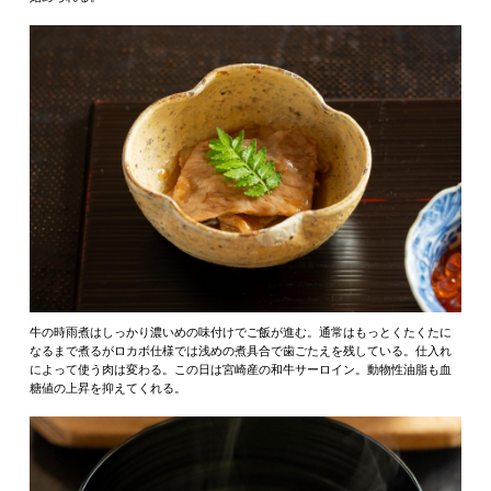
牛の時雨煮はしっかり濃いめの味付けでご飯が進む。通常はもっとくたくたに
なるまで煮るがロカボ仕様では浅めの煮具合で歯ごたえを残している。仕入れ
によって使う肉は変わる。この日は宮崎産の和牛サーロイン。動物性油脂も血
糖値の上昇を抑えてくれる。