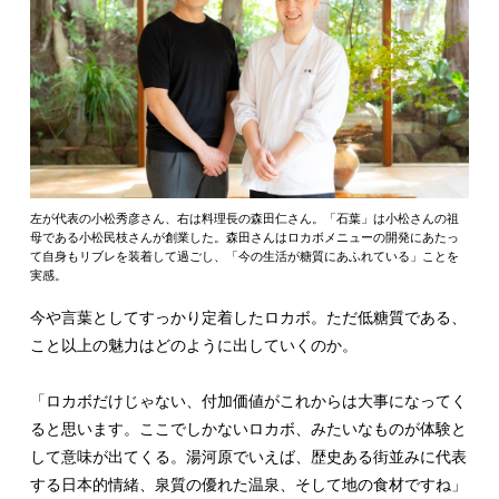
左が代表の小松秀彦さん、右は料理長の森田仁さん。「石葉」は小松さんの祖
母である小松民枝さんが創業した。森田さんはロカボメニューの開発にあたっ
て自身もリブレを装着して過ごし、「今の生活が糖質にあふれている」ことを
実感。
今や言葉としてすっかり定着したロカボ。ただ低糖質である、
こと以上の魅力はどのように出していくのか。
「ロカボだけじゃない、付加価値がこれからは大事になってく
ると思います。ここでしかないロカボ、みたいなものが体験と
して意味が出てくる。湯河原でいえば、歴史ある街並みに代表
する日本的情緒、泉質の優れた温泉、そして地の食材ですね」