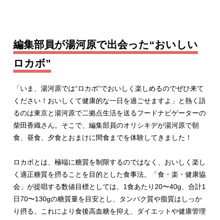
編集部員が湯河原で出会った“おいしい
ロカボ”
「いま、湯河原では“ロカボ”でおいしく楽しめるのでぜひ来て
ください！おいしくて健康的な一日を過ごせますよ」と熱く語
るのは東京と湯河原で二拠点生活を送るフードナビゲーターの
柴田香織さん。そこで、編集部員のオリシキデが湯河原で朝
食、昼食、夕食とおまけに間食までを体験してきました！
ロカボとは、極端に糖質を制限するのではなく、
おいしく楽し
く適正糖質を摂ることを目的とした食事法。「食・
楽・健康協
会」が提唱する数値目標としては、1食あたり20〜
40g、合計1
日70〜130gの糖質量を目安とし、
タンパク質や脂質はしっか
り摂る。これにより食後高血糖を抑え、
ダイエットや健康管理