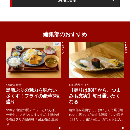
編集部のおすすめ
2026.7.27
2026.8.8
AD
dancyu食堂
いい店見つけた!
黒瀬ぶりの魅力を味わい
【握りは88円から、つま
尽くす！フライの豪華3種
みも充実】毎日通いたく
盛り...
なる...
dancyu食堂の夏メニューといえば、
編集部が注目する、おいしくて居心地
一年中いつでも旬のおいしさを味わえ
のいい店をご紹介する連載「いい店見
る養殖ブリの最高峰「完全養殖 黒瀬
つけた!」。第14回は、寿司もおばん..
ぶ..