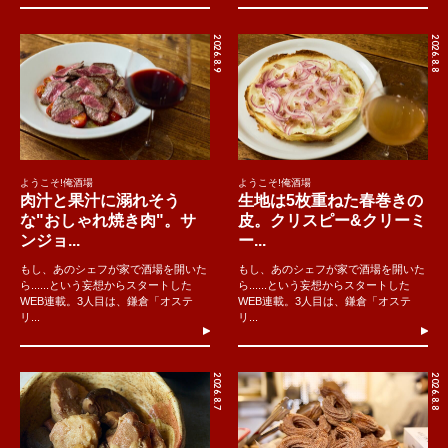
2026.8.9
2026.8.8
ようこそ!俺酒場
ようこそ!俺酒場
肉汁と果汁に溺れそう
生地は5枚重ねた春巻きの
な"おしゃれ焼き肉"。サ
皮。クリスピー&クリーミ
ンジョ...
ー...
もし、あのシェフが家で酒場を開いた
もし、あのシェフが家で酒場を開いた
ら......という妄想からスタートした
ら......という妄想からスタートした
WEB連載。3人目は、鎌倉「オステ
WEB連載。3人目は、鎌倉「オステ
リ...
リ...
2026.8.7
2026.8.8