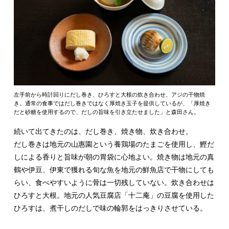
左手前から時計回りにだし巻き、ひろすと大根の炊き合わせ、アジの干物焼
き。通常の食事ではだし巻きではなく厚焼き玉子を提供しているが、「厚焼き
だと砂糖を使用するので、だしの旨味を引き立たせました」と森田さん。
続いて出てきたのは、だし巻き、焼き物、炊き合わせ。
だし巻きは地元の山惠園という養鶏場のたまごを使用し、鰹だ
しによる香りと旨味が朝の胃袋に心地よい。焼き物は地元の真
鶴や伊豆、伊東で獲れる旬な魚を地元の鮮魚店で干物にしても
らい、食べやすいように骨は一切残していない。炊き合わせは
ひろすと大根。地元の人気豆腐店「十二庵」の豆腐を使用した
ひろすは、煮干しのだしで味の輪郭をはっきりさせている。