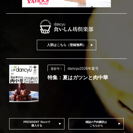
入部はこちら（登録無料）
dancyu2026年夏号
最新号！
特集：夏はガツンと肉中華
PRESIDENT Storeで
雑誌の予約購読は
購入する
こちらから