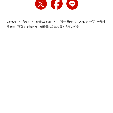
dancyu
読む
健康dancyu
【湯河原のおいしいロカボ①】老舗料
理旅館「石葉」で味わう、低糖質の常識を覆す充実の朝食