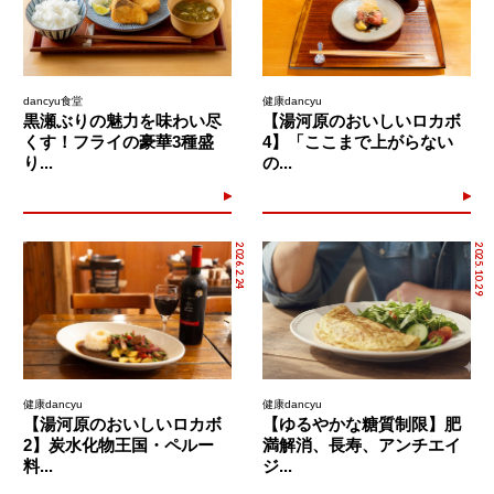
dancyu食堂
健康dancyu
黒瀬ぶりの魅力を味わい尽
【湯河原のおいしいロカボ
くす！フライの豪華3種盛
4】「ここまで上がらない
り...
の...
2026.2.24
2025.10.29
健康dancyu
健康dancyu
【湯河原のおいしいロカボ
【ゆるやかな糖質制限】肥
2】炭水化物王国・ペルー
満解消、長寿、アンチエイ
料...
ジ...