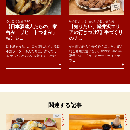
心ふるえる酒2026
私の行きつけ~住む町の旨い店案内~
【日本酒達人たちの、家
【知りたい、軽井沢エリ
呑み「リピートつまみ」
アの行きつけ7】手づくり
帖】ジ...
のチ...
日本酒を愛飲し、日々楽しんでいる日
その町の住人が長く通う店こそ、愛さ
本酒ライターさんたちに、家でつく
れる名店に違いない。dancyu2026年
る“テッパンつまみ”を教えていただ...
夏号では、「ラ・カーサ・ディ・テ
ツ...
関連する記事
2026.7.27
2026.3.28
AD