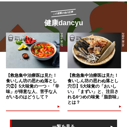
この連載の他の記事
健康dancyu
2026.08.07
2026.08.06
【救急集中治療医は見た！
【救急集中治療医は見た！
食いしん坊の思わぬ落とし
食いしん坊の思わぬ落とし
穴②】5大味覚の一つ・「辛
穴①】5大味覚の「おいし
味」が得意な人、苦手な人
い」「まずい」と、注目さ
がいるのはどうして？
れる6つめの味覚「脂肪味」
とは？
一覧を見る