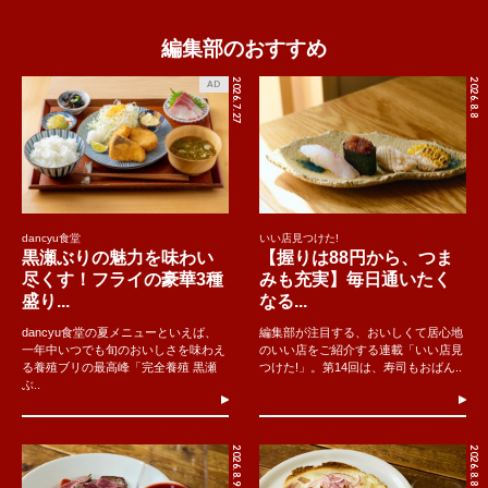
編集部のおすすめ
2026.7.27
2026.8.8
AD
dancyu食堂
いい店見つけた!
黒瀬ぶりの魅力を味わい
【握りは88円から、つま
尽くす！フライの豪華3種
みも充実】毎日通いたく
盛り...
なる...
dancyu食堂の夏メニューといえば、
編集部が注目する、おいしくて居心地
一年中いつでも旬のおいしさを味わえ
のいい店をご紹介する連載「いい店見
る養殖ブリの最高峰「完全養殖 黒瀬
つけた!」。第14回は、寿司もおばん..
ぶ..
2026.8.9
2026.8.8