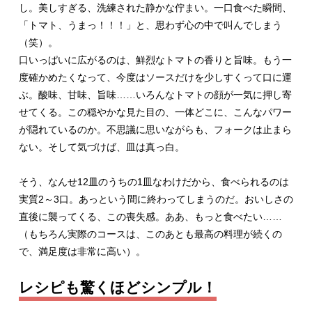
し。美しすぎる、洗練された静かな佇まい。一口食べた瞬間、
「トマト、うまっ！！！」と、思わず心の中で叫んでしまう
（笑）。
口いっぱいに広がるのは、鮮烈なトマトの香りと旨味。もう一
度確かめたくなって、今度はソースだけを少しすくって口に運
ぶ。酸味、甘味、旨味……いろんなトマトの顔が一気に押し寄
せてくる。この穏やかな見た目の、一体どこに、こんなパワー
が隠れているのか。不思議に思いながらも、フォークは止まら
ない。そして気づけば、皿は真っ白。
そう、なんせ12皿のうちの1皿なわけだから、食べられるのは
実質2～3口。あっという間に終わってしまうのだ。おいしさの
直後に襲ってくる、この喪失感。ああ、もっと食べたい……
（もちろん実際のコースは、このあとも最高の料理が続くの
で、満足度は非常に高い）。
レシピも驚くほどシンプル！