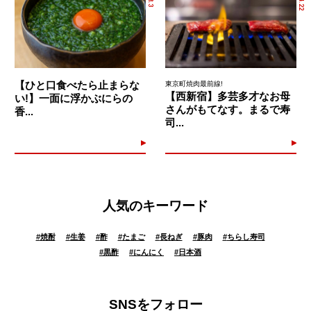
【ひと口食べたら止まらな
東京町焼肉最前線!
【西新宿】多芸多才なお母
い!】一面に浮かぶにらの
さんがもてなす。まるで寿
香...
司...
人気のキーワード
#
焼酎
#
生姜
#
酢
#
たまご
#
長ねぎ
#
豚肉
#
ちらし寿司
#
黒酢
#
にんにく
#
日本酒
SNSをフォロー