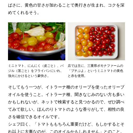
ぱさに、黄色の甘さが加わることで奥行きが生まれ、コクを深
めてくれるそう。
ミニトマト、にんにく（皮ごと）、バ
店では主に、三重県ポモナファームの
ジル（茎ごと）をフライパンにいれ、
「プチぷよ」というミニトマトの黄色
強火にかけるという豪快さ。
と赤を使用。
そしてもう一つが、イトラーナ種のオリーブを使ったオリーブ
オイルを使うこと。イトラーナ種、聞きなじみのない方も多い
かもしれないが、ネットで検索すると見つかるので、ぜひ調べ
てみて欲しい。ほんのりトマトのような香りがして、相性の良
さを確信できるオイルです。
シェフ曰く、「トマトももちろん重要だけど、もしかするとそ
れ以上に大事なのが、このオイルかもしれません」とのこと。