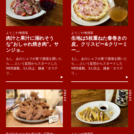
ようこそ!俺酒場
ようこそ!俺酒場
肉汁と果汁に溺れそう
生地は5枚重ねた春巻きの
な"おしゃれ焼き肉"。サ
皮。クリスピー&クリーミ
ンジョ...
ー...
もし、あのシェフが家で酒場を開いた
もし、あのシェフが家で酒場を開いた
ら......という妄想からスタートした
ら......という妄想からスタートした
WEB連載。3人目は、鎌倉「オステ
WEB連載。3人目は、鎌倉「オステ
リ...
リ...
2026.8.8
2026.8.4
私の行きつけ~住む町の旨い店案内~
ようこそ!俺酒場