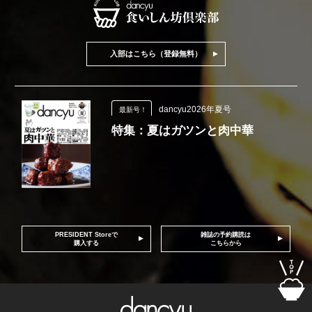
入部はこちら（登録無料）
dancyu2026年夏号
最新号！
特集：夏はガツンと肉中華
PRESIDENT Storeで
雑誌の予約購読は
購入する
こちらから