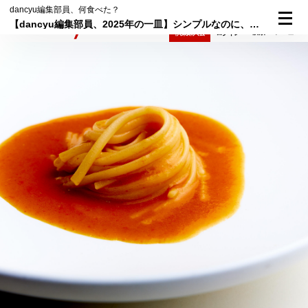
dancyu編集部員、何食べた？
【dancyu編集部員、2025年の一皿】シンプルなのに、なぜこんなに特別なのか？新富町「PRIMO PASSO」のトマトのパスタ
検索
メニュー
倶楽部入会
ログイン