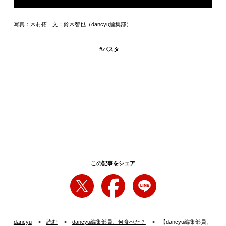
写真：木村拓 文：鈴木智也（dancyu編集部）
#
パスタ
この記事をシェア
dancyu
読む
dancyu編集部員、何食べた？
【dancyu編集部員、