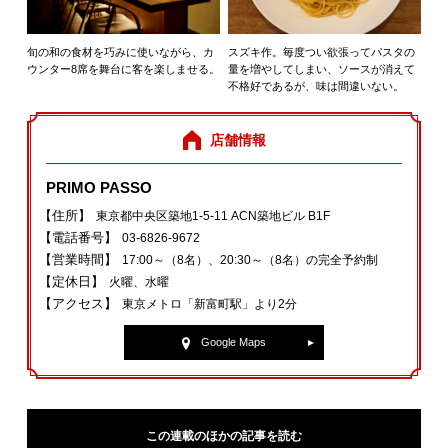
スズキ作。毎度つい欲張ってパスタの
旬の和の食材を巧みに使いながら、カ
量を増やしてしまい、ソースが消えて
ウンター8席を舞台に客を楽しませる。
不格好であるが、味は間違いない。
店舗情報
PRIMO PASSO
【住所】
東京都中央区築地1-5-11 ACN築地ビル B1F
【電話番号】
03-6826-9672
【営業時間】
17:00～（8名）、20:30～（8名）の完全予約制
【定休日】
火曜、水曜
【アクセス】
東京メトロ「新富町駅」より2分
Google Maps
この連載のほかの記事を読む