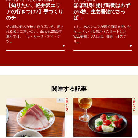
【知りたい、軽井沢エリ
ほぼ刺身! 揚げ時間はわず
アの行きつけ7】手づくり
か5秒。生姜醤油でさっ
のチ...
ぱ...
その町の住人が長く通う店こそ、愛さ
もし、あのシェフが家で酒場を開いた
れる名店に違いない。dancyu2026年
ら......という妄想からスタートした
夏号では、「ラ・カーサ・ディ・テ
WEB連載。3人目は、鎌倉「オステ
ツ...
リ...
関連する記事
2026.7.27
2025.10.4
AD