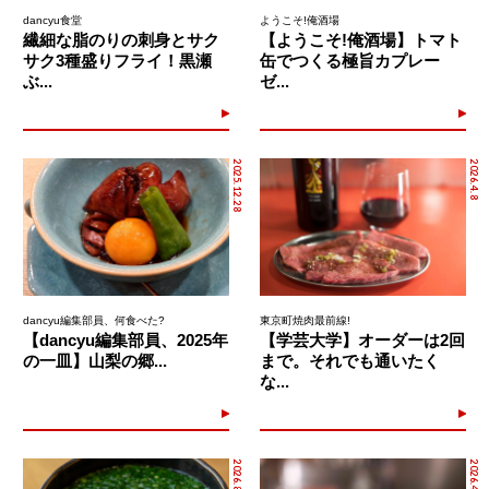
dancyu食堂
ようこそ!俺酒場
繊細な脂のりの刺身とサク
【ようこそ!俺酒場】トマト
サク3種盛りフライ！黒瀬
缶でつくる極旨カプレー
ぶ...
ゼ...
2025.12.28
2026.4.8
dancyu編集部員、何食べた?
東京町焼肉最前線!
【dancyu編集部員、2025年
【学芸大学】オーダーは2回
の一皿】山梨の郷...
まで。それでも通いたく
な...
2026.8.3
2026.4.22