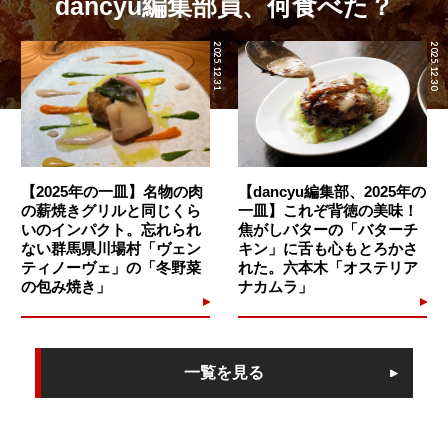
dancyu編集部員、何食べた？
2025.12.31
2025.12.30
【2025年の一皿】名物の肉
【dancyu編集部、2025年の
の薪焼きグリルと同じくら
一皿】これぞ背徳の美味！
いのインパクト。忘れられ
焦がしバターの「バターチ
ない群馬県川場村「ヴェン
キン」に舌も心もとろかさ
ティノーヴェ」の「冬野菜
れた。六本木「オステリア
の包み焼き」
ナカムラ」
一覧を見る