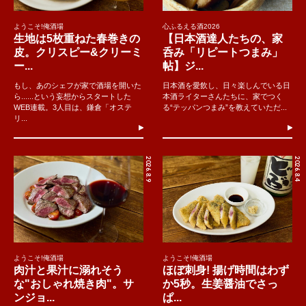
ようこそ!俺酒場
心ふるえる酒2026
生地は5枚重ねた春巻きの
【日本酒達人たちの、家
皮。クリスピー&クリーミ
呑み「リピートつまみ」
ー...
帖】ジ...
もし、あのシェフが家で酒場を開いた
日本酒を愛飲し、日々楽しんでいる日
ら......という妄想からスタートした
本酒ライターさんたちに、家でつく
WEB連載。3人目は、鎌倉「オステ
る“テッパンつまみ”を教えていただ...
リ...
2026.8.9
2026.8.4
ようこそ!俺酒場
ようこそ!俺酒場
肉汁と果汁に溺れそう
ほぼ刺身! 揚げ時間はわず
な"おしゃれ焼き肉"。サ
か5秒。生姜醤油でさっ
ンジョ...
ぱ...