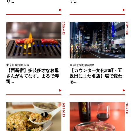
り...
チ...
2026.4.22
2025.10.8
東京町焼肉最前線!
東京町焼肉最前線!
【西新宿】多芸多才なお母
【カウンター文化の町・五
さんがもてなす。まるで寿
反田にまた名店】塩で変わ
司...
る...
2025.10.25
2026.4.8