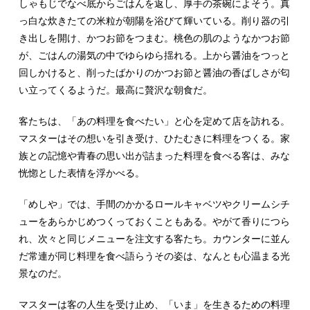
しゃもじでなべ底からごはんを返し、厚手の茶碗によそう。真
っ白な炊きたての米粒が朝陽を浴びて輝いている。削り器の引
き出しを開け、かつお節をつまむ。桃色の肌のようなかつお節
が、ごはんの湯気の中でゆらゆら揺れる。上から醤油をつっと
回しかけると、削ったばかりのかつお節と醤油の香ばしさが匂
い立ってくるようだ。最高に贅沢な朝食だ。
客たちは、「あの料理を食べたい」と心を定めて店を訪れる。
マスターはその想いを引き受け、ひたむきに料理をつくる。家
族との記憶や青春の思い出が詰まった料理を食べる客は、みな
恍惚とした表情を浮かべる。
「めしや」では、手間のかかるロールキャベツやクリームシチ
ューをあらかじめつくっておくこともある。やがて香りにつら
れ、次々と同じメニューを注文する客たち。カウンターに並ん
だ常連が同じ料理を食べ語らうその姿は、なんとも心温まる光
景なのだ。
マスターは客の人生を受け止め、「いま」を生きるための料理