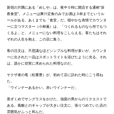
新宿の片隅にある「めしや」は、夜中０時に開店する通称"深
夜食堂"。メニューは豚汁定食のみでお酒は３杯までというル
ールがある、あくまでも「食堂」だ。穏やかな表情でカウンタ
ーに立つマスター（小林薫）は、「つくれるものなら何でもつ
くるよ」と、メニューにない料理をこしらえる。客たちはそれ
ぞれの人生を抱え、この店に集う。
客の注文は、不思議なほどシンプルな料理が多いが、カウンタ
ーに出された一品はスポットライトを浴びたように光る。それ
は、誰かに切実に求められた料理なのだ。
ヤクザ者の竜（松重豊）が、初めて店に訪れた時にこう尋ね
た。
「ウインナーあるかい。赤いウインナーだ」
黒ずくめでサングラスをかけた、強面の男からのリクエストで
ある。風貌とのギャップが大きい注文に、張りつめていた店の
雰囲気がふっと和んだ。