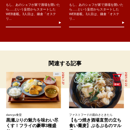
もし、あのシェフが家で酒場を開いた
もし、あのシェフが家で酒場を開いた
ら......という妄想からスタートした
ら......という妄想からスタートした
WEB連載。3人目は、鎌倉「オステ
WEB連載。3人目は、鎌倉「オステ
リ...
リ...
関連する記事
2026.7.27
2025.12.22
AD
dancyu食堂
ファストフードの面白さときたら
黒瀬ぶりの魅力を味わい尽
【もつ焼き酒場直営の立ち
くす！フライの豪華3種盛
食い蕎麦】ぷるぷるのマル