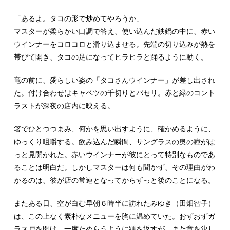
「あるよ。タコの形で炒めてやろうか」
マスターが柔らかい口調で答え、使い込んだ鉄鍋の中に、赤い
ウインナーをコロコロと滑り込ませる。先端の切り込みが熱を
帯びて開き、タコの足になってヒラヒラと踊るように動く。
竜の前に、愛らしい姿の「タコさんウインナー」が差し出され
た。付け合わせはキャベツの千切りとパセリ。赤と緑のコント
ラストが深夜の店内に映える。
箸でひとつつまみ、何かを思い出すように、確かめるように、
ゆっくり咀嚼する。飲み込んだ瞬間、サングラスの奥の瞳がぱ
っと見開かれた。赤いウインナーが彼にとって特別なものであ
ることは明白だ。しかしマスターは何も聞かず、その理由がわ
かるのは、彼が店の常連となってからずっと後のことになる。
またある日、空が白む早朝６時半に訪れたみゆき（田畑智子）
は、この上なく素朴なメニューを胸に温めていた。おずおずガ
ラス戸を開け、一度ためらうように踵を返すが、また意を決し