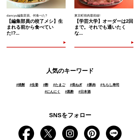
dancyu編集部員、何食べた?
東京町焼肉最前線!
【編集部員の校了メシ】生
【学芸大学】オーダーは2回
まれる前から食べてい
まで。それでも通いたく
た!?...
な...
人気のキーワード
#
焼酎
#
生姜
#
酢
#
たまご
#
長ねぎ
#
豚肉
#
ちらし寿司
#
にんにく
#
黒酢
#
日本酒
SNSをフォロー