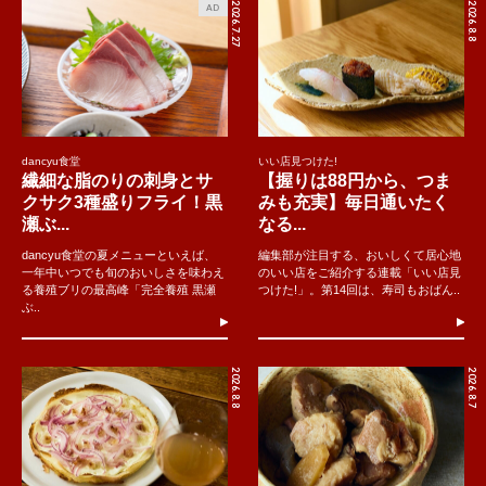
2026.7.27
2026.8.8
AD
dancyu食堂
いい店見つけた!
繊細な脂のりの刺身とサ
【握りは88円から、つま
クサク3種盛りフライ！黒
みも充実】毎日通いたく
瀬ぶ...
なる...
dancyu食堂の夏メニューといえば、
編集部が注目する、おいしくて居心地
一年中いつでも旬のおいしさを味わえ
のいい店をご紹介する連載「いい店見
る養殖ブリの最高峰「完全養殖 黒瀬
つけた!」。第14回は、寿司もおばん..
ぶ..
2026.8.8
2026.8.7