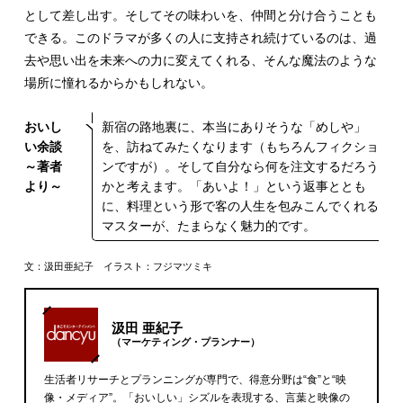
として差し出す。そしてその味わいを、仲間と分け合うことも
できる。このドラマが多くの人に支持され続けているのは、過
去や思い出を未来への力に変えてくれる、そんな魔法のような
場所に憧れるからかもしれない。
おいし
新宿の路地裏に、本当にありそうな「めしや」
い余談
を、訪ねてみたくなります（もちろんフィクショ
～著者
ンですが）。そして自分なら何を注文するだろう
より～
かと考えます。「あいよ！」という返事ととも
に、料理という形で客の人生を包みこんでくれる
マスターが、たまらなく魅力的です。
文：汲田亜紀子 イラスト：フジマツミキ
汲田 亜紀子
（マーケティング・プランナー）
生活者リサーチとプランニングが専門で、得意分野は“食”と“映
像・メディア”。「おいしい」シズルを表現する、言葉と映像の