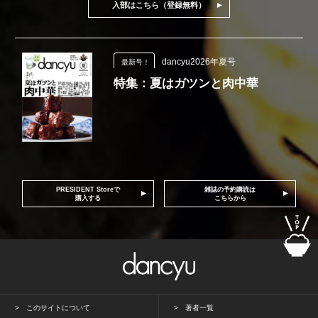
入部はこちら（登録無料）
dancyu2026年夏号
最新号！
特集：夏はガツンと肉中華
PRESIDENT Storeで
雑誌の予約購読は
購入する
こちらから
このサイトについて
著者一覧